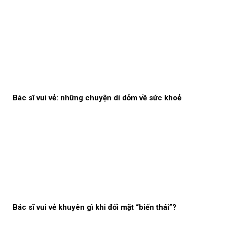
Bác sĩ vui vẻ: những chuyện dí dỏm về sức khoẻ
Bác sĩ vui vẻ khuyên gì khi đối mặt “biến thái”?