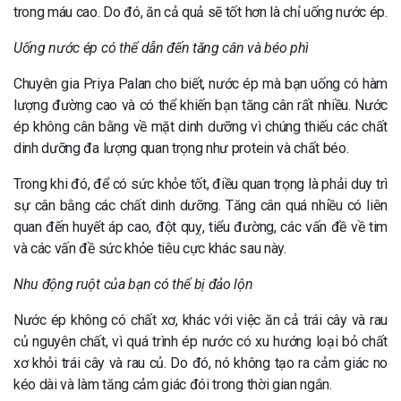
trong máu cao. Do đó, ăn cả quả sẽ tốt hơn là chỉ uống nước ép.
Uống nước ép có thể dẫn đến tăng cân và béo phì
Chuyên gia Priya Palan cho biết, nước ép mà bạn uống có hàm
lượng đường cao và có thể khiến bạn tăng cân rất nhiều. Nước
ép không cân bằng về mặt dinh dưỡng vì chúng thiếu các chất
dinh dưỡng đa lượng quan trọng như protein và chất béo.
Trong khi đó, để có sức khỏe tốt, điều quan trọng là phải duy trì
sự cân bằng các chất dinh dưỡng. Tăng cân quá nhiều có liên
quan đến huyết áp cao, đột quỵ, tiểu đường, các vấn đề về tim
và các vấn đề sức khỏe tiêu cực khác sau này.
Nhu động ruột của bạn có thể bị đảo lộn
Nước ép không có chất xơ, khác với việc ăn cả trái cây và rau
củ nguyên chất, vì quá trình ép nước có xu hướng loại bỏ chất
xơ khỏi trái cây và rau củ. Do đó, nó không tạo ra cảm giác no
kéo dài và làm tăng cảm giác đói trong thời gian ngắn.