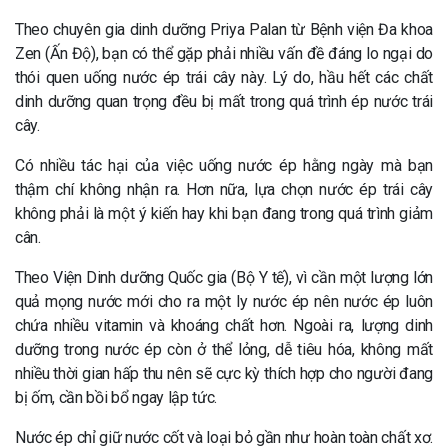
Theo chuyên gia dinh dưỡng Priya Palan từ Bệnh viện Đa khoa
Zen (Ấn Độ), bạn có thể gặp phải nhiều vấn đề đáng lo ngại do
thói quen uống nước ép trái cây này. Lý do, hầu hết các chất
dinh dưỡng quan trọng đều bị mất trong quá trình ép nước trái
cây.
Có nhiều tác hại của việc uống nước ép hằng ngày mà bạn
thậm chí không nhận ra. Hơn nữa, lựa chọn nước ép trái cây
không phải là một ý kiến hay khi bạn đang trong quá trình giảm
cân.
Theo Viện Dinh dưỡng Quốc gia (Bộ Y tế), vì cần một lượng lớn
quả mọng nước mới cho ra một ly nước ép nên nước ép luôn
chứa nhiều vitamin và khoáng chất hơn. Ngoài ra, lượng dinh
dưỡng trong nước ép còn ở thể lỏng, dễ tiêu hóa, không mất
nhiều thời gian hấp thu nên sẽ cực kỳ thích hợp cho người đang
bị ốm, cần bồi bổ ngay lập tức.
Nước ép chỉ giữ nước cốt và loại bỏ gần như hoàn toàn chất xơ.