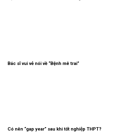
Bác sĩ vui vẻ nói về “Bệnh mê trai”
Có nên “gap year” sau khi tốt nghiệp THPT?