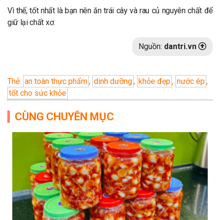
Vì thế, tốt nhất là bạn nên ăn trái cây và rau củ nguyên chất để
giữ lại chất xơ.
Nguồn:
dantri.vn
Thẻ:
an toàn thực phẩm
,
dinh dưỡng
,
khỏe đẹp
,
nước ép
,
tốt cho sức khỏe
CÙNG CHUYÊN MỤC