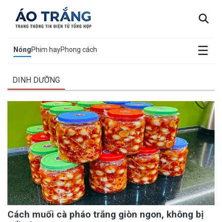
×
☰
Nóng
Phim hay
Phong cách
DINH DƯỠNG
Cách muối cà pháo trắng giòn ngon, không bị