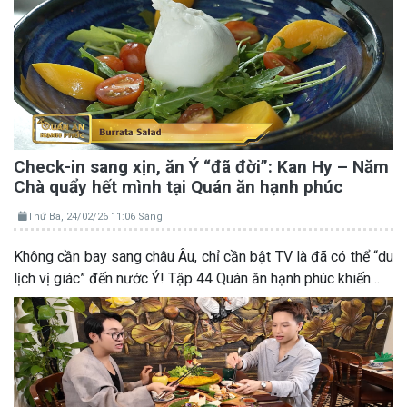
Check-in sang xịn, ăn Ý “đã đời”: Kan Hy – Năm
Chà quẩy hết mình tại Quán ăn hạnh phúc
Thứ Ba, 24/02/26 11:06 Sáng
Không cần bay sang châu Âu, chỉ cần bật TV là đã có thể “du
lịch vị giác” đến nước Ý! Tập 44 Quán ăn hạnh phúc khiến…