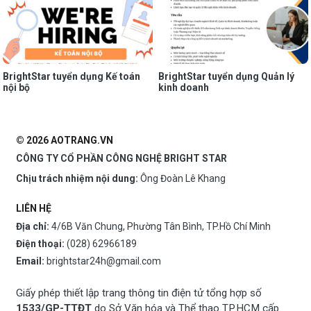
BrightStar tuyển dụng Kế toán
BrightStar tuyển dụng Quản lý
nội bộ
kinh doanh
© 2026 AOTRANG.VN
CÔNG TY CỔ PHẦN CÔNG NGHỆ BRIGHT STAR
Chịu trách nhiệm nội dung:
Ông Đoàn Lê Khang
LIÊN HỆ
Địa chỉ:
4/6B Văn Chung, Phường Tân Bình, TP.Hồ Chí Minh
Điện thoại:
(028) 62966189
Email:
brightstar24h@gmail.com
Giấy phép thiết lập trang thông tin điện tử tổng hợp số
1533/GP-TTĐT
do Sở Văn hóa và Thể thao TP.HCM cấp