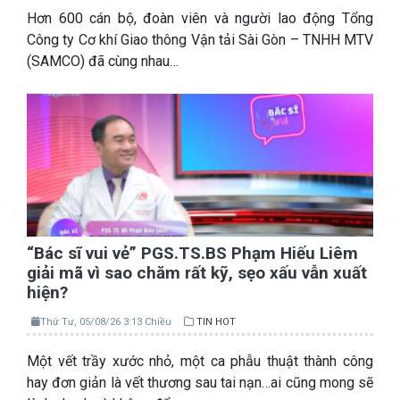
Hơn 600 cán bộ, đoàn viên và người lao động Tổng
Công ty Cơ khí Giao thông Vận tải Sài Gòn – TNHH MTV
(SAMCO) đã cùng nhau…
“Bác sĩ vui vẻ” PGS.TS.BS Phạm Hiếu Liêm
giải mã vì sao chăm rất kỹ, sẹo xấu vẫn xuất
hiện?
Thứ Tư, 05/08/26 3:13 Chiều
TIN HOT
Một vết trầy xước nhỏ, một ca phẫu thuật thành công
hay đơn giản là vết thương sau tai nạn…ai cũng mong sẽ