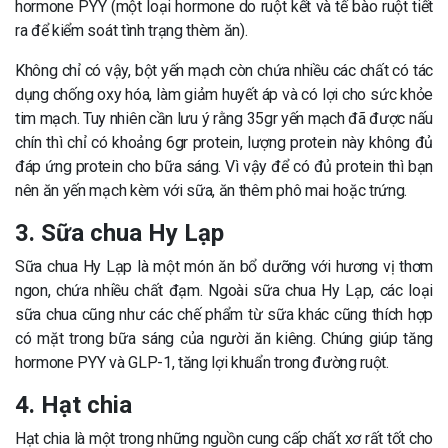
hormone PYY (một loại hormone do ruột kết và tế bào ruột tiết
ra để kiểm soát tình trạng thèm ăn).
Không chỉ có vậy, bột yến mạch còn chứa nhiều các chất có tác
dụng chống oxy hóa, làm giảm huyết áp và có lợi cho sức khỏe
tim mạch. Tuy nhiên cần lưu ý rằng 35gr yến mạch đã được nấu
chín thì chỉ có khoảng 6gr protein, lượng protein này không đủ
đáp ứng protein cho bữa sáng. Vì vậy để có đủ protein thì bạn
nên ăn yến mạch kèm với sữa, ăn thêm phô mai hoặc trứng.
3. Sữa chua Hy Lạp
Sữa chua Hy Lạp là một món ăn bổ dưỡng với hương vị thơm
ngon, chứa nhiều chất đạm. Ngoài sữa chua Hy Lạp, các loại
sữa chua cũng như các chế phẩm từ sữa khác cũng thích hợp
có mặt trong bữa sáng của người ăn kiêng. Chúng giúp tăng
hormone PYY và GLP-1, tăng lợi khuẩn trong đường ruột.
4. Hạt chia
Hạt chia là một trong những nguồn cung cấp chất xơ rất tốt cho