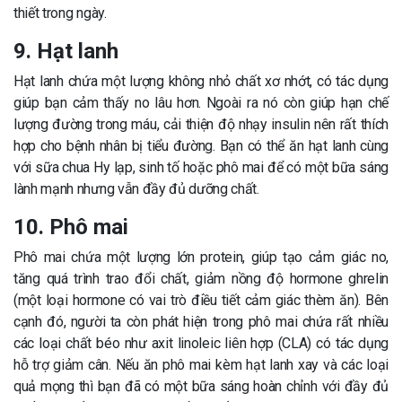
thiết trong ngày.
9. Hạt lanh
Hạt lanh chứa một lượng không nhỏ chất xơ nhớt, có tác dụng
giúp bạn cảm thấy no lâu hơn. Ngoài ra nó còn giúp hạn chế
lượng đường trong máu, cải thiện độ nhạy insulin nên rất thích
hợp cho bệnh nhân bị tiểu đường. Bạn có thể ăn hạt lanh cùng
với sữa chua Hy lạp, sinh tố hoặc phô mai để có một bữa sáng
lành mạnh nhưng vẫn đầy đủ dưỡng chất.
10. Phô mai
Phô mai chứa một lượng lớn protein, giúp tạo cảm giác no,
tăng quá trình trao đổi chất, giảm nồng độ hormone ghrelin
(một loại hormone có vai trò điều tiết cảm giác thèm ăn). Bên
cạnh đó, người ta còn phát hiện trong phô mai chứa rất nhiều
các loại chất béo như axit linoleic liên hợp (CLA) có tác dụng
hỗ trợ giảm cân. Nếu ăn phô mai kèm hạt lanh xay và các loại
quả mọng thì bạn đã có một bữa sáng hoàn chỉnh với đầy đủ