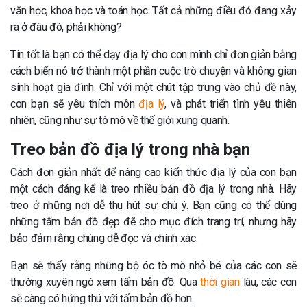
văn học, khoa học và toán học. Tất cả những điều đó đang xảy
ra ở đâu đó, phải không?
Tin tốt là bạn có thể dạy địa lý cho con mình chỉ đơn giản bằng
cách biến nó trở thành một phần cuộc trò chuyện và không gian
sinh hoạt gia đình. Chỉ với một chút tập trung vào chủ đề này,
con bạn sẽ yêu thích môn
địa lý
, và phát triển tình yêu thiên
nhiên, cũng như sự tò mò về thế giới xung quanh.
Treo bản đồ địa lý trong nhà bạn
Cách đơn giản nhất để nâng cao kiến ​​thức địa lý của con bạn
một cách đáng kể là treo nhiều bản đồ địa lý trong nhà. Hãy
treo ở những nơi dễ thu hút sự chú ý. Bạn cũng có thể dùng
những tấm bản đồ đẹp đẽ cho mục đích trang trí, nhưng hãy
bảo đảm rằng chúng dễ đọc và chính xác.
Bạn sẽ thấy rằng những bộ óc tò mò nhỏ bé của các con sẽ
thường xuyên ngó xem tấm bản đồ. Qua
thời gian
lâu, các con
sẽ càng có hứng thú với tấm bản đồ hơn.