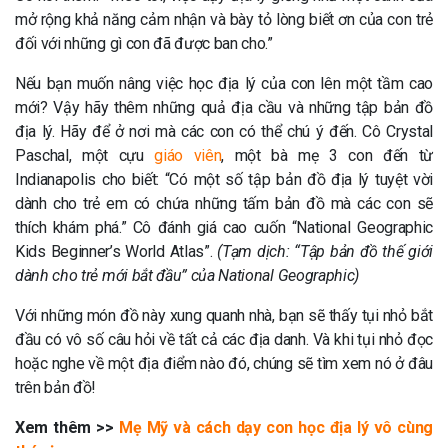
mở rộng khả năng cảm nhận và bày tỏ lòng biết ơn của con trẻ
đối với những gì con đã được ban cho.”
Nếu bạn muốn nâng việc học địa lý của con lên một tầm cao
mới? Vậy hãy thêm những quả địa cầu và những tập bản đồ
địa lý. Hãy để ở nơi mà các con có thể chú ý đến. Cô Crystal
Paschal, một cựu
giáo viên
, một bà mẹ 3 con đến từ
Indianapolis cho biết: “Có một số tập bản đồ địa lý tuyệt vời
dành cho trẻ em có chứa những tấm bản đồ mà các con sẽ
thích khám phá.” Cô đánh giá cao cuốn “National Geographic
Kids Beginner’s World Atlas”.
(Tạm dịch: “Tập bản đồ thế giới
dành cho trẻ mới bắt đầu” của National Geographic)
Với những món đồ này xung quanh nhà, bạn sẽ thấy tụi nhỏ bắt
đầu có vô số câu hỏi về tất cả các địa danh. Và khi tụi nhỏ đọc
hoặc nghe về một địa điểm nào đó, chúng sẽ tìm xem nó ở đâu
trên bản đồ!
Xem thêm >>
Mẹ Mỹ và cách dạy con học địa lý vô cùng