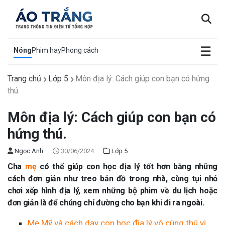
×
☰
Nóng
Phim hay
Phong cách
Trang chủ
Lớp 5
Môn địa lý: Cách giúp con bạn có hứng
thú.
Môn địa lý: Cách giúp con bạn có
hứng thú.
Ngọc Anh
30/06/2024
Lớp 5
Cha
mẹ
có thể giúp con học địa lý tốt hơn bằng những
cách đơn giản như treo bản đồ trong nhà, cùng tụi nhỏ
chơi xếp hình địa lý, xem những bộ phim về du lịch hoặc
đơn giản là để chúng chỉ đường cho bạn khi đi ra ngoài.
Mẹ Mỹ và cách dạy con học địa lý vô cùng thú vị