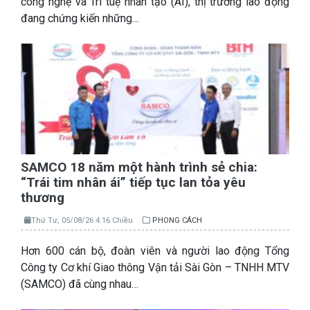
công nghệ và Trí tuệ nhân tạo (AI), thị trường lao động
đang chứng kiến những…
SAMCO 18 năm một hành trình sẻ chia:
“Trái tim nhân ái” tiếp tục lan tỏa yêu
thương
Thứ Tư, 05/08/26 4:16 Chiều
PHONG CÁCH
Hơn 600 cán bộ, đoàn viên và người lao động Tổng
Công ty Cơ khí Giao thông Vận tải Sài Gòn – TNHH MTV
(SAMCO) đã cùng nhau…