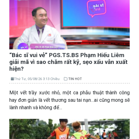
“Bác sĩ vui vẻ” PGS.TS.BS Phạm Hiếu Liêm
giải mã vì sao chăm rất kỹ, sẹo xấu vẫn xuất
hiện?
Thứ Tư, 05/08/26 3:13 Chiều
TIN HOT
Một vết trầy xước nhỏ, một ca phẫu thuật thành công
hay đơn giản là vết thương sau tai nạn…ai cũng mong sẽ
lành nhanh và không để…