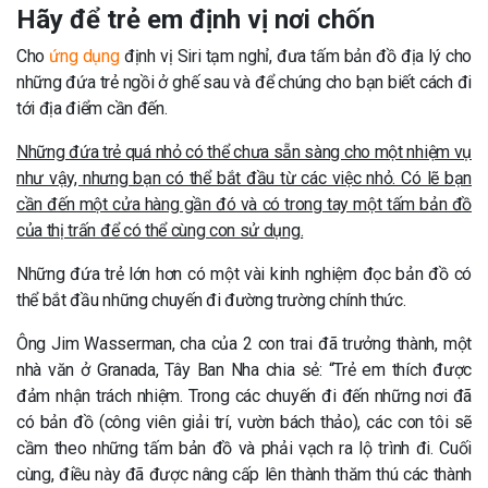
Hãy để trẻ em định vị nơi chốn
Cho
ứng dụng
định vị Siri tạm nghỉ, đưa tấm bản đồ địa lý cho
những đứa trẻ ngồi ở ghế sau và để chúng cho bạn biết cách đi
tới địa điểm cần đến.
Những đứa trẻ quá nhỏ có thể chưa sẵn sàng cho một nhiệm vụ
như vậy, nhưng bạn có thể bắt đầu từ các việc nhỏ. Có lẽ bạn
cần đến một cửa hàng gần đó và có trong tay một tấm bản đồ
của thị trấn để có thể cùng con sử dụng.
Những đứa trẻ lớn hơn có một vài kinh nghiệm đọc bản đồ có
thể bắt đầu những chuyến đi đường trường chính thức.
Ông Jim Wasserman, cha của 2 con trai đã trưởng thành, một
nhà văn ở Granada, Tây Ban Nha chia sẻ: “Trẻ em thích được
đảm nhận trách nhiệm. Trong các chuyến đi đến những nơi đã
có bản đồ (công viên giải trí, vườn bách thảo), các con tôi sẽ
cầm theo những tấm bản đồ và phải vạch ra lộ trình đi. Cuối
cùng, điều này đã được nâng cấp lên thành thăm thú các thành