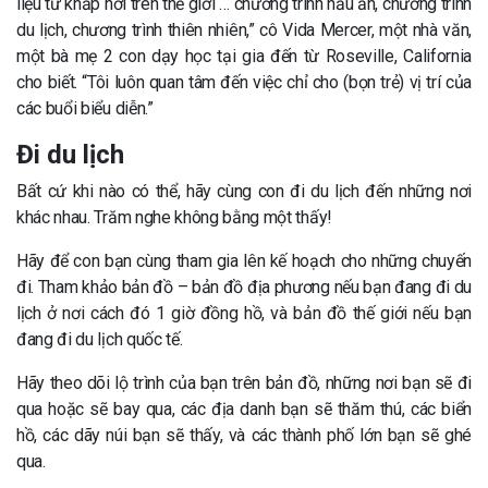
liệu từ khắp nơi trên thế giới … chương trình nấu ăn, chương trình
du lịch, chương trình thiên nhiên,” cô Vida Mercer, một nhà văn,
một bà mẹ 2 con dạy học tại gia đến từ Roseville, California
cho biết. “Tôi luôn quan tâm đến việc chỉ cho (bọn trẻ) vị trí của
các buổi biểu diễn.”
Đi du lịch
Bất cứ khi nào có thể, hãy cùng con đi du lịch đến những nơi
khác nhau. Trăm nghe không bằng một thấy!
Hãy để con bạn cùng tham gia lên kế hoạch cho những chuyến
đi. Tham khảo bản đồ – bản đồ địa phương nếu bạn đang đi du
lịch ở nơi cách đó 1 giờ đồng hồ, và bản đồ thế giới nếu bạn
đang đi du lịch quốc tế.
Hãy theo dõi lộ trình của bạn trên bản đồ, những nơi bạn sẽ đi
qua hoặc sẽ bay qua, các địa danh bạn sẽ thăm thú, các biển
hồ, các dãy núi bạn sẽ thấy, và các thành phố lớn bạn sẽ ghé
qua.