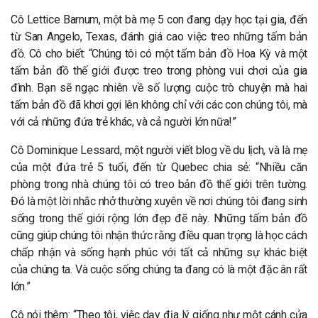
Cô Lettice Barnum, một bà mẹ 5 con đang dạy học tại gia, đến
từ San Angelo, Texas, đánh giá cao việc treo những tấm bản
đồ. Cô cho biết: “Chúng tôi có một tấm bản đồ Hoa Kỳ và một
tấm bản đồ thế giới được treo trong phòng vui chơi của gia
đình. Bạn sẽ ngạc nhiên về số lượng cuộc trò chuyện mà hai
tấm bản đồ đã khơi gợi lên không chỉ với các con chúng tôi, mà
với cả những đứa trẻ khác, và cả người lớn nữa!”
Cô Dominique Lessard, một người viết blog về du lịch, và là mẹ
của một đứa trẻ 5 tuổi, đến từ Quebec chia sẻ: “Nhiều căn
phòng trong nhà chúng tôi có treo bản đồ thế giới trên tường.
Đó là một lời nhắc nhở thường xuyên về nơi chúng tôi đang sinh
sống trong thế giới rộng lớn đẹp đẽ này. Những tấm bản đồ
cũng giúp chúng tôi nhận thức rằng điều quan trọng là học cách
chấp nhận và sống hạnh phúc với tất cả những sự khác biệt
của chúng ta. Và cuộc sống chúng ta đang có là một đặc ân rất
lớn.”
Cô nói thêm: “Theo tôi, việc dạy địa lý giống như một cánh cửa