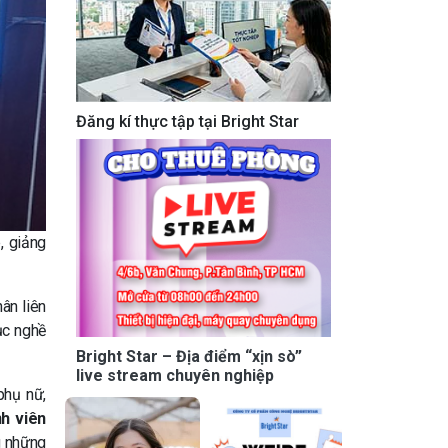
Đăng kí thực tập tại Bright Star
, giảng
ân liên
ục nghề
Bright Star – Địa điểm “xịn sò”
live stream chuyên nghiệp
phụ nữ,
h viên
g những