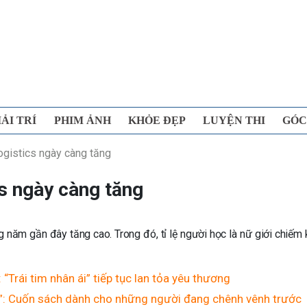
IẢI TRÍ
PHIM ẢNH
KHỎE ĐẸP
LUYỆN THI
GÓC
ogistics ngày càng tăng
cs ngày càng tăng
 năm gần đây tăng cao. Trong đó, tỉ lệ người học là nữ giới chiếm
Trái tim nhân ái” tiếp tục lan tỏa yêu thương
ỡ”: Cuốn sách dành cho những người đang chênh vênh trước