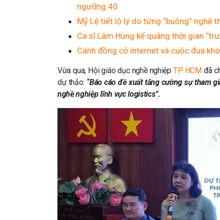
ngưỡng 40
Mỹ Lệ tiết lộ lý do từng “buông” nghệ 
Ca sĩ Lâm Hùng kể quãng thời gian “trư
Cánh đồng cỏ internet và cuộc đua kh
Vừa qua, Hội giáo dục nghề nghiệp
TP HCM
đã ch
dự thảo:
“Báo cáo đề xuất tăng cường sự tham gia
nghề nghiệp lĩnh vực logistics”.