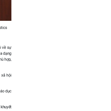
stics
i về sự
đa dạng
hù hợp,
 xã hội
giáo dục
 khuyết