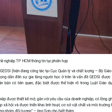
nghiệp TP HCM thông tin tại phiên họp
EDSI (hiện đang công tác tại Cục Quản lý và chất lượng – Bộ Giáo
trọng dẫn đến sự gia tăng người học ở trên là vấn đề GEDSI được
n bản có liên quan, đặc biệt được thể hiện rõ trong Luật Giáo d
ghiệp được thiết kế mở, gắn với yêu cầu của doanh nghiệp, có lồng g
p xã hội và được triển khai linh hoạt, cơ sở vật chất và môi trường 
ừng nhóm đối tượng” – ông Sơn cho biết thêm.