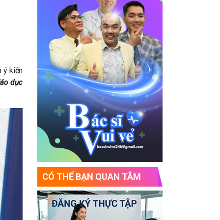
 ý kiến
iáo dục
CÓ THỂ BẠN QUAN TÂM