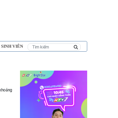
×
 SINH VIÊN
 khoảng