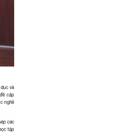
 dục và
 đề cập
ục nghề
hép các
học tập