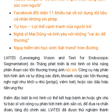
xúc con người’
Facebook đối diện 11 khiếu nại về sử dụng dữ liệu
cá nhân không xin phép
Tự học – Lợi thế cạnh tranh của người trẻ
Nghệ sĩ Mai Dũng và tình yêu với những “vai ác dễ
thương”
Nguy hiểm khi học sinh ‘bắt trend’ trên đường
LViTES (Leveraging Vision and Text for Endoscopic
Segmentation) do Thăng phát triển là mô hình có khả năng
phân đoạn các tổn thương trong ảnh
nội soi
. Công cụ này phân
tích hình ảnh và tự động xác định, khoanh vùng các tổn thương
nghi ngờ như khối u nhú (polyp), viêm loét, hoặc các dấu hiệu
tiền ung thư.
Điểm đặc biệt là mô hình có thể kết hợp bệnh án hoặc ghi chú
từ bác sĩ với công cụ phân tích hình ảnh sẵn có, để đưa ra chẩn
đoán, tăng độ chính xác. LViTES đã được thử nghiệm thành