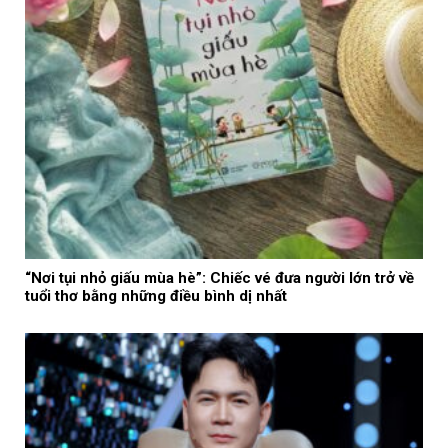
“Nơi tụi nhỏ giấu mùa hè”: Chiếc vé đưa người lớn trở về
tuổi thơ bằng những điều bình dị nhất