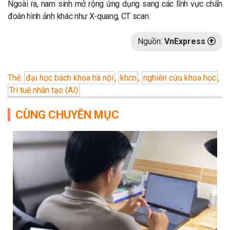
Ngoài ra, nam sinh mở rộng ứng dụng sang các lĩnh vực chẩn
đoán hình ảnh khác như X-quang, CT scan.
Nguồn:
VnExpress
Thẻ:
đại học bách khoa hà nội
,
khcn
,
nghiên cứu khoa học
,
Trí tuệ nhân tạo (AI)
CÙNG CHUYÊN MỤC