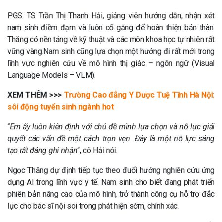
PGS. TS Trần Thị Thanh Hải, giảng viên hướng dẫn, nhận xét
nam sinh điềm đạm và luôn cố gắng để hoàn thiện bản thân.
Thăng có nền tảng về kỹ thuật và các môn khoa học tự nhiên rất
vững vàng.Nam sinh cũng lựa chọn một hướng đi rất mới trong
lĩnh vực nghiên cứu về mô hình thị giác – ngôn ngữ (Visual
Language Models – VLM).
XEM THÊM >>>
Trường Cao đẳng Y Dược Tuệ Tĩnh Hà Nội:
sôi động tuyển sinh ngành hot
“
Em ấy luôn kiên định với chủ đề mình lựa chọn và nỗ lực giải
quyết các vấn đề một cách trọn vẹn. Đây là một nỗ lực sáng
tạo rất đáng ghi nhận
“, cô Hải nói.
Ngọc Thăng dự định tiếp tục theo đuổi hướng nghiên cứu ứng
dụng AI trong lĩnh vực y tế. Nam sinh cho biết đang phát triển
phiên bản nâng cao của mô hình, trở thành công cụ hỗ trợ đắc
lực cho bác sĩ nội soi trong phát hiện sớm, chính xác.