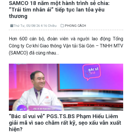
SAMCO 18 năm một hành trình sẻ chia:
“Trái tim nhân ái” tiếp tục lan tỏa yêu
thương
Thứ Tư, 05/08/26 4:16 Chiều
PHONG CÁCH
Hơn 600 cán bộ, đoàn viên và người lao động Tổng
Công ty Cơ khí Giao thông Vận tải Sài Gòn – TNHH MTV
(SAMCO) đã cùng nhau…
“Bác sĩ vui vẻ” PGS.TS.BS Phạm Hiếu Liêm
giải mã vì sao chăm rất kỹ, sẹo xấu vẫn xuất
hiện?