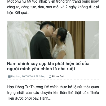
Một phụ nữ 69 tuổi nhập viện trong tình trạng bụng ngày
càng to, căng tức, đau, mệt mỏi và 2 ngày không đi đại
tiện. Kết quả…
Nam chính suy sụp khi phát hiện bố của
người mình yêu chính là cha ruột
Thứ Hai, 10/08/26 8:59 Sáng
Phim Ảnh
Hợp Đồng Từ Thượng Đế chính thức hé lộ nút thắt quan
trọng nhất của câu chuyện khi thân thế thật của Thiều
Tiến được phơi bày. Hành…