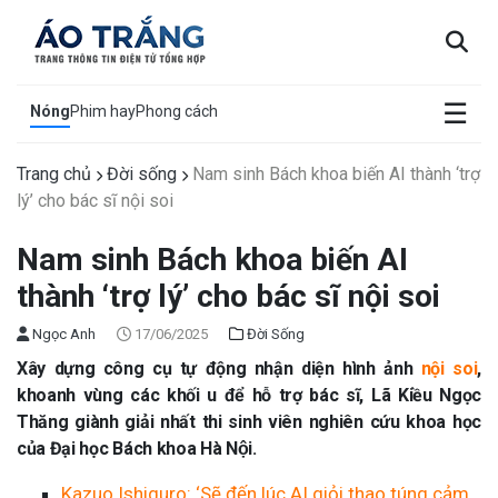
×
☰
Nóng
Phim hay
Phong cách
Trang chủ
Đời sống
Nam sinh Bách khoa biến AI thành ‘trợ
lý’ cho bác sĩ nội soi
Nam sinh Bách khoa biến AI
thành ‘trợ lý’ cho bác sĩ nội soi
Ngọc Anh
17/06/2025
Đời Sống
Xây dựng công cụ tự động nhận diện hình ảnh
nội soi
,
khoanh vùng các khối u để hỗ trợ bác sĩ, Lã Kiều Ngọc
Thăng giành giải nhất thi sinh viên nghiên cứu khoa học
của Đại học Bách khoa Hà Nội.
Kazuo Ishiguro: ‘Sẽ đến lúc AI giỏi thao túng cảm