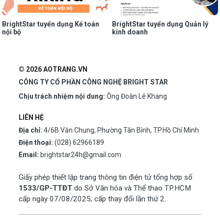
BrightStar tuyển dụng Kế toán
BrightStar tuyển dụng Quản lý
nội bộ
kinh doanh
© 2026 AOTRANG.VN
CÔNG TY CỔ PHẦN CÔNG NGHỆ BRIGHT STAR
Chịu trách nhiệm nội dung:
Ông Đoàn Lê Khang
LIÊN HỆ
Địa chỉ:
4/6B Văn Chung, Phường Tân Bình, TP.Hồ Chí Minh
Điện thoại:
(028) 62966189
Email:
brightstar24h@gmail.com
Giấy phép thiết lập trang thông tin điện tử tổng hợp số
1533/GP-TTĐT
do Sở Văn hóa và Thể thao TP.HCM
cấp ngày 07/08/2025; cấp thay đổi lần thứ 2.