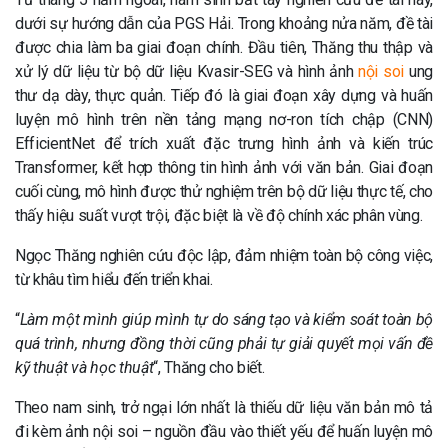
dưới sự hướng dẫn của PGS Hải. Trong khoảng nửa năm, đề tài
được chia làm ba giai đoạn chính. Đầu tiên, Thăng thu thập và
xử lý dữ liệu từ bộ dữ liệu Kvasir-SEG và hình ảnh
nội soi
ung
thư dạ dày, thực quản. Tiếp đó là giai đoạn xây dựng và huấn
luyện mô hình trên nền tảng mạng nơ-ron tích chập (CNN)
EfficientNet để trích xuất đặc trưng hình ảnh và kiến trúc
Transformer, kết hợp thông tin hình ảnh với văn bản. Giai đoạn
cuối cùng, mô hình được thử nghiệm trên bộ dữ liệu thực tế, cho
thấy hiệu suất vượt trội, đặc biệt là về độ chính xác phân vùng.
Ngọc Thăng nghiên cứu độc lập, đảm nhiệm toàn bộ công việc,
từ khâu tìm hiểu đến triển khai.
“
Làm một mình giúp mình tự do sáng tạo và kiểm soát toàn bộ
quá trình, nhưng đồng thời cũng phải tự giải quyết mọi vấn đề
kỹ thuật và học thuật
“, Thăng cho biết.
Theo nam sinh, trở ngại lớn nhất là thiếu dữ liệu văn bản mô tả
đi kèm ảnh nội soi – nguồn đầu vào thiết yếu để huấn luyện mô