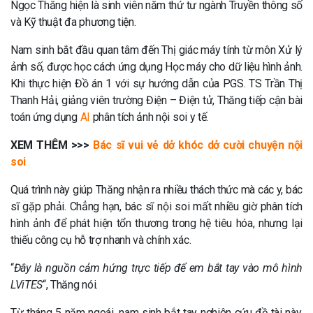
Ngọc Thăng hiện là sinh viên năm thứ tư ngành Truyền thông số
và Kỹ thuật đa phương tiện.
Nam sinh bắt đầu quan tâm đến Thị giác máy tính từ môn Xử lý
ảnh số, được học cách ứng dụng Học máy cho dữ liệu hình ảnh.
Khi thực hiện Đồ án 1 với sự hướng dẫn của PGS. TS Trần Thị
Thanh Hải, giảng viên trường Điện – Điện tử, Thăng tiếp cận bài
toán ứng dụng
AI
phân tích ảnh nội soi y tế.
XEM THÊM >>>
Bác sĩ vui vẻ dở khóc dở cười chuyện nội
soi
Quá trình này giúp Thăng nhận ra nhiều thách thức mà các y, bác
sĩ gặp phải. Chẳng hạn, bác sĩ nội soi mất nhiều giờ phân tích
hình ảnh để phát hiện tổn thương trong hệ tiêu hóa, nhưng lại
thiếu công cụ hỗ trợ nhanh và chính xác.
“
Đây là nguồn cảm hứng trực tiếp để em bắt tay vào mô hình
LViTES
“, Thăng nói.
Từ tháng 5 năm ngoái, nam sinh bắt tay nghiên cứu đề tài này,