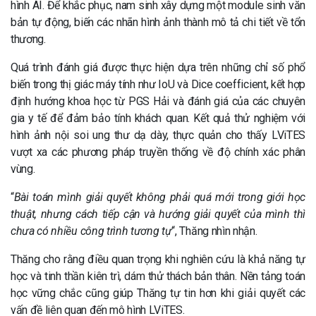
hình AI. Để khắc phục, nam sinh xây dựng một module sinh văn
bản tự động, biến các nhãn hình ảnh thành mô tả chi tiết về tổn
thương.
Quá trình đánh giá được thực hiện dựa trên những chỉ số phổ
biến trong thị giác máy tính như IoU và Dice coefficient, kết hợp
định hướng khoa học từ PGS Hải và đánh giá của các chuyên
gia y tế để đảm bảo tính khách quan. Kết quả thử nghiệm với
hình ảnh nội soi ung thư dạ dày, thực quản cho thấy LViTES
vượt xa các phương pháp truyền thống về độ chính xác phân
vùng.
“
Bài toán mình giải quyết không phải quá mới trong giới học
thuật, nhưng cách tiếp cận và hướng giải quyết của mình thì
chưa có nhiều công trình tương tự
“, Thăng nhìn nhận.
Thăng cho rằng điều quan trọng khi nghiên cứu là khả năng tự
học và tinh thần kiên trì, dám thử thách bản thân. Nền tảng toán
học vững chắc cũng giúp Thăng tự tin hơn khi giải quyết các
vấn đề liên quan đến mô hình LViTES.