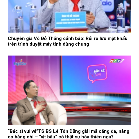
Chuyên gia Võ Đỗ Thắng cảnh báo: Rủi ro lưu mật khẩu
trên trình duyệt máy tính dùng chung
“Bác sĩ vui vẻ”TS.BS Lê Tôn Dũng giải mã căng da, nâng
cơ bằng chỉ – “vịt bầu” có thật sự hóa thiên nga?