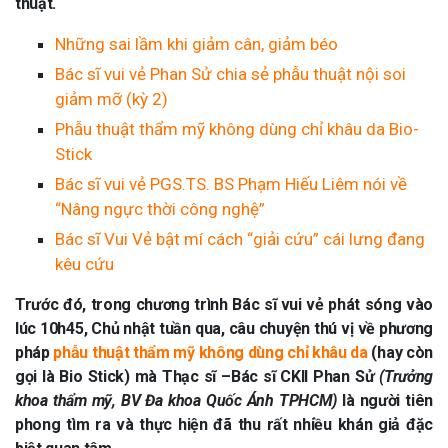
thuật.
Những sai lầm khi giảm cân, giảm béo
Bác sĩ vui vẻ Phan Sử chia sẻ phẫu thuật nội soi
giảm mỡ (kỳ 2)
Phẫu thuật thẩm mỹ không dùng chỉ khâu da Bio-
Stick
Bác sĩ vui vẻ PGS.TS. BS Phạm Hiếu Liêm nói về
“Nâng ngực thời công nghệ”
Bác sĩ Vui Vẻ bật mí cách “giải cứu” cái lưng đang
kêu cứu
Trước đó, trong chương trình Bác sĩ vui vẻ phát sóng vào
lúc 10h45, Chủ nhật tuần qua, câu chuyện thú vị
về phương
pháp
phẫu thuật thẩm mỹ không dùng chỉ khâu da
(hay còn
gọi là Bio Stick) mà Thạc sĩ –Bác sĩ CKII Phan Sử
(Trưởng
khoa thẩm mỹ, BV Đa khoa Quốc Ánh TPHCM)
là người tiên
phong tìm ra và thực hiện
đã thu rất nhiều khán giả đặc