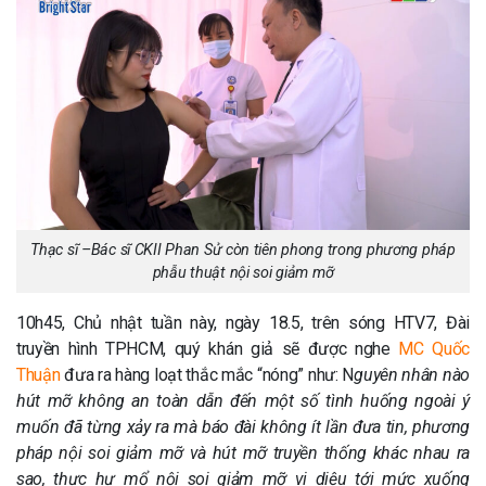
Thạc sĩ –Bác sĩ CKII Phan Sử còn tiên phong trong phương pháp
phẫu thuật nội soi giảm mỡ
10h45, Chủ nhật tuần này, ngày 18.5, trên sóng HTV7, Đài
truyền hình TPHCM, quý khán giả sẽ được nghe
MC Quốc
Thuận
đưa ra hàng loạt thắc mắc “nóng” như: N
guyên nhân nào
hút mỡ không an toàn dẫn đến một số tình huống ngoài ý
muốn đã từng xảy ra mà báo đài không ít lần đưa tin, phương
pháp nội soi giảm mỡ và hút mỡ truyền thống
khác nhau ra
sao, thực hư
mổ nội soi giảm mỡ
vi diệu tới mức xuống