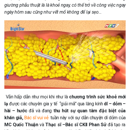
giường phẫu thuật là là khoẻ ngay, có thể trở về công việc ngay
ngày hôm sau cũng như
vết mổ
không để lại sẹo…
Vẫn hấp dẫn như mọi khi như là
chương trình sức khoẻ mới
lạ
được các chuyên gia y tế “giải mã” qua lăng kính
dí – dỏm –
hài – hước
đã và đang
thu hút sự quan tâm đặc biệt của
khán giả,
Bác sĩ vui vẻ
tuần này với sự dẫn chuyện dí dỏm của
MC Quốc Thuận
và
Thạc sĩ –Bác sĩ CKII Phan Sử
đã tạo ra