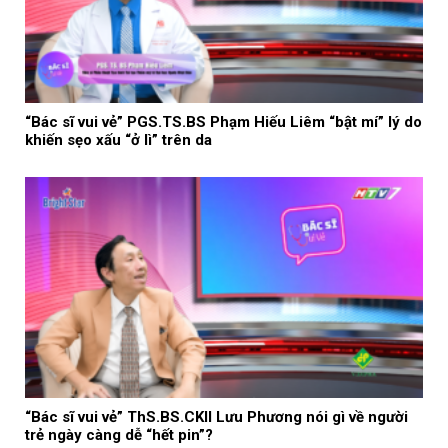
“Bác sĩ vui vẻ” PGS.TS.BS Phạm Hiếu Liêm “bật mí” lý do
khiến sẹo xấu “ở lì” trên da
“Bác sĩ vui vẻ” ThS.BS.CKII Lưu Phương nói gì về người
trẻ ngày càng dễ “hết pin”?