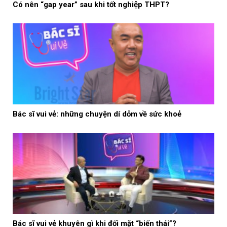
Có nên “gap year” sau khi tốt nghiệp THPT?
Bác sĩ vui vẻ: những chuyện dí dỏm về sức khoẻ
Bác sĩ vui vẻ khuyên gì khi đối mặt “biến thái”?