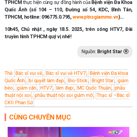
TPHCM
thực hiện cùng sự đồng hành của
Bệnh viện Đa Khoa
Quốc Ánh (số 104 – 110, Đường số 54, KDC, Bình Tân,
TPHCM, hotline: 096775.0.795,
www.ptnsgiammo.vn
)…
10h45, Chủ nhật
, ngày 18
.5. 2025, trên sóng HTV7, Đài
truyền hình TPHCM
quý vị nhé!
Nguồn:
Bright Star
Thẻ:
Bác sĩ vui vẻ
,
Bác sĩ vui vẻ HTV7
,
Bệnh viện Đa khoa
Quốc Ánh
,
bí quyết làm đẹp
,
Bio-Stick
,
Bright Star
,
giảm
béo
,
giảm cân
,
HTV7
,
làm đẹp
,
MC Quốc Thuận
,
phẫu
thuật nội soi
,
phẫu thuật nội soi giảm mỡ
,
Thạc sĩ –Bác sĩ
CKII Phan Sử
CÙNG CHUYÊN MỤC