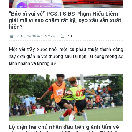
“Bác sĩ vui vẻ” PGS.TS.BS Phạm Hiếu Liêm
giải mã vì sao chăm rất kỹ, sẹo xấu vẫn xuất
hiện?
Thứ Tư, 05/08/26 3:13 Chiều
TIN HOT
Một vết trầy xước nhỏ, một ca phẫu thuật thành công
hay đơn giản là vết thương sau tai nạn…ai cũng mong sẽ
lành nhanh và không để…
Lộ diện hai chủ nhân đầu tiên giành tấm vé