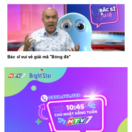
Bác sĩ vui vẻ giải mã “Bóng đè”