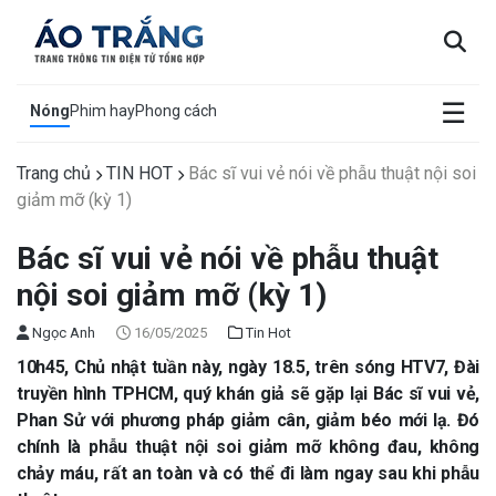
×
☰
Nóng
Phim hay
Phong cách
Trang chủ
TIN HOT
Bác sĩ vui vẻ nói về phẫu thuật nội soi
giảm mỡ (kỳ 1)
Bác sĩ vui vẻ nói về phẫu thuật
nội soi giảm mỡ (kỳ 1)
Ngọc Anh
16/05/2025
Tin Hot
10h45, Chủ nhật tuần này, ngày 18.5, trên sóng HTV7, Đài
truyền hình TPHCM, quý khán giả sẽ gặp lại
Bác sĩ vui vẻ,
Phan Sử với phương pháp
giảm cân, giảm béo
mới
lạ
. Đó
chính là phẫu thuật
nội soi giảm mỡ không đau, không
chảy máu, rất an toàn và có thể đi làm ngay sau khi phẫu