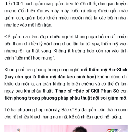
đến 1001 cách giảm cân, giảm béo từ đồn thổi, dân gian truyền
miệng đến hiện đại..vv..mây mây…kiểu gì cũng được gắn mác
giảm cân, giảm béo khiến nhiều người nhất là các bệnh nhân
như lạc vào mê hồn trận.
Để giảm cân làm đẹp, nhiều người không ngại bỏ ra rất nhiều
tiền thậm chí tiền tỷ với hàng chục lần lui tới spa, thẩm mỹ viện
nhưng rồi lại thất vọng. Không ít trường hợp còn rơi vào tình
cảnh “tiền mất hoạ mang”.
Không chỉ tiên phong trong công nghệ
mổ thẩm mỹ Bio-Stick
(hay còn gọi là thẩm mỹ dán keo sinh học)
không dùng chỉ
khâu da mới lạ, an toàn, không lo biến chứng và có thể đi làm
ngay sau khi phẫu thuật,
Thạc sĩ –Bác sĩ CKII Phan Sử
còn
tiên phong trong phương pháp phẫu thuật nội soi giảm mỡ
.
Từ hai phương pháp mới này, Bác sĩ Sử đã giảm cân thành công
cho rất nhiều khách hàng nam nữ, kể cả nhiều người nổi tiếng.