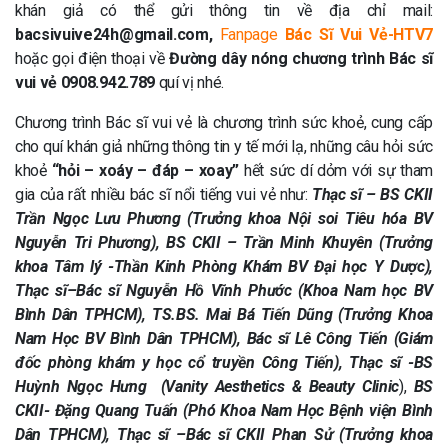
khán giả có thể gửi thông tin về địa chỉ mail:
bacsivuive24h@gmail.com,
Fanpage
Bác Sĩ Vui Vẻ-HTV7
hoặc gọi điện thoại về
Đường dây nóng chương trình Bác sĩ
vui vẻ 0908.942.789
quí vị nhé.
Chương trình Bác sĩ vui vẻ là chương trình sức khoẻ, cung cấp
cho quí khán giả những thông tin y tế mới lạ, những câu hỏi sức
khoẻ
“hỏi – xoáy – đáp – xoay”
hết sức dí dỏm với sự tham
gia của rất nhiều bác sĩ nổi tiếng vui vẻ như:
Thạc sĩ – BS CKII
Trần Ngọc Lưu Phương (Trưởng khoa Nội soi Tiêu hóa BV
Nguyễn Tri Phương), BS CKII – Trần Minh Khuyên (Trưởng
khoa Tâm lý -Thần Kinh Phòng Khám BV Đại học Y Dược),
Thạc sĩ–Bác sĩ Nguyễn Hồ Vĩnh Phước (Khoa Nam học BV
Bình Dân TPHCM), TS.BS. Mai Bá Tiến Dũng (Trưởng Khoa
Nam Học BV Bình Dân TPHCM), Bác sĩ Lê Công Tiến (Giám
đốc phòng khám y học cổ truyền Công Tiến), Thạc sĩ -BS
Huỳnh Ngọc Hưng (Vanity Aesthetics & Beauty Clinic
),
BS
CKII- Đặng Quang Tuấn (Phó Khoa Nam Học Bệnh viện Bình
Dân TPHCM), Thạc sĩ –Bác sĩ CKII Phan Sử (Trưởng khoa