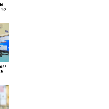
hi
c mơ
2025:
ch