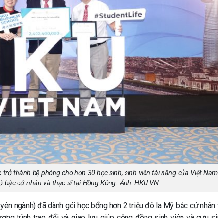
 trở thành bệ phóng cho hơn 30 học sinh, sinh viên tài năng của Việt Na
 ở bậc cử nhân và thạc sĩ tại Hồng Kông. Ảnh: HKU VN
yên ngành) đã dành gói học bổng hơn 2 triệu đô la Mỹ bậc cử nhân 
ơng trình trao đổi và giao lưu giúp cộng đồng sinh viên và cựu si