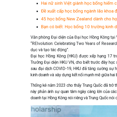
Hai nữ sinh Việt giành học bổng hiếm 
Đề xuất cấp học bổng ngành lão khoa 
45 học bổng New Zealand dành cho họ
Bạn có biết: Học bổng 10 trường kinh d
Văn phòng Đại diện của Đại học Hồng Kông tại 
“REIvolution: Celebrating Two Years of Researc
dục và tạo tác động”.
Đại học Hồng Kông (HKU) được xếp hạng 17 tro
Trưởng Đại diện HKU VN, cho biết trước đây học s
sau đại dịch COVID-19, HKU đã tăng cường sự hiện
kinh doanh và xây dựng kết nối mạnh mẽ giữa hai 
Thống kê năm 2023 cho thấy Trung Quốc đã trở th
này phản ánh sự quan tâm ngày càng lớn của các 
doanh tại Hồng Kông nói riêng và Trung Quốc nói 