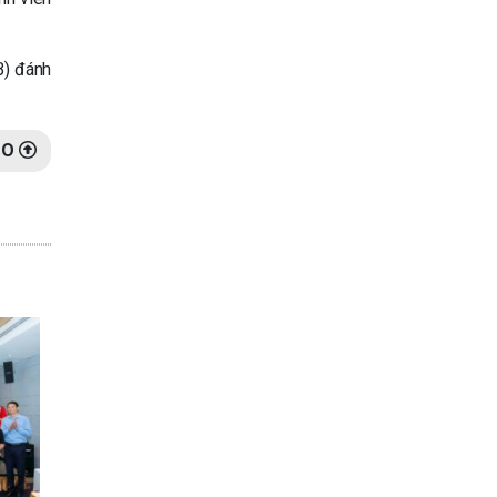
B) đánh
ĐO