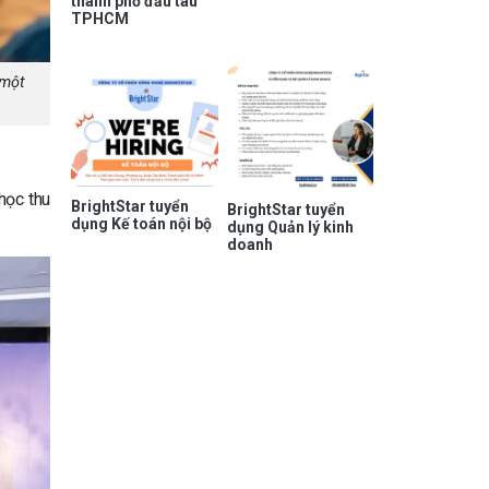
thành phố đầu tàu
TPHCM
 một
học thu
BrightStar tuyển
BrightStar tuyển
dụng Kế toán nội bộ
dụng Quản lý kinh
doanh