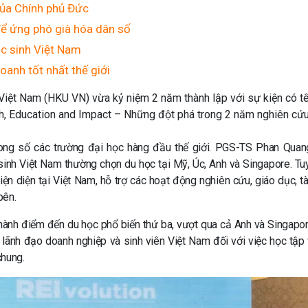
của Chính phủ Đức
để ứng phó già hóa dân số
c sinh Việt Nam
oanh tốt nhất thế giới
Việt Nam (HKU VN) vừa kỷ niệm 2 năm thành lập với sự kiện có tê
h, Education and Impact – Những đột phá trong 2 năm nghiên cứu
ng số các trường đại học hàng đầu thế giới. PGS-TS Phan Quan
inh Việt Nam thường chọn du học tại Mỹ, Úc, Anh và Singapore. Tuy
 diện tại Việt Nam, hỗ trợ các hoạt động nghiên cứu, giáo dục, tài
bên.
ành điểm đến du học phổ biến thứ ba, vượt qua cả Anh và Singapor
lãnh đạo doanh nghiệp và sinh viên Việt Nam đối với việc học tập 
chung.