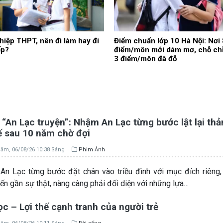
hiệp THPT, nên đi làm hay đi
Điểm chuẩn lớp 10 Hà Nội: Nơi 
ếp?
điểm/môn mới dám mơ, chỗ ch
3 điểm/môn đã đỗ
“An Lạc truyện”: Nhậm An Lạc từng bước lật lại th
ế sau 10 năm chờ đợi
ăm, 06/08/26 10:38 Sáng
Phim Ảnh
n Lạc từng bước đặt chân vào triều đình với mục đích riêng
iến gần sự thật, nàng càng phải đối diện với những lựa…
c – Lợi thế cạnh tranh của người trẻ