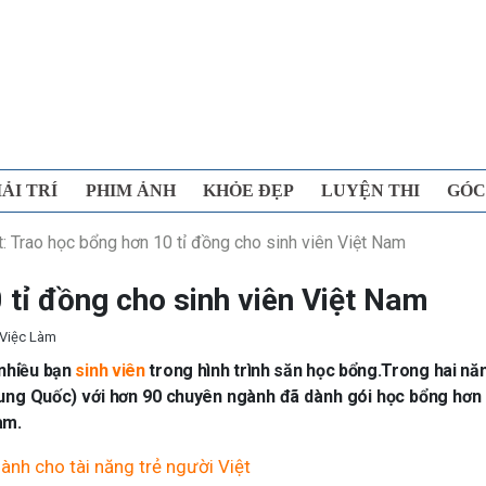
IẢI TRÍ
PHIM ẢNH
KHỎE ĐẸP
LUYỆN THI
GÓC
: Trao học bổng hơn 10 tỉ đồng cho sinh viên Việt Nam
 tỉ đồng cho sinh viên Việt Nam
 Việc Làm
 nhiều bạn
sinh viên
trong hình trình săn học bổng.Trong hai n
ng Quốc) với hơn 90 chuyên ngành đã dành gói học bổng hơn 
am.
nh cho tài năng trẻ người Việt