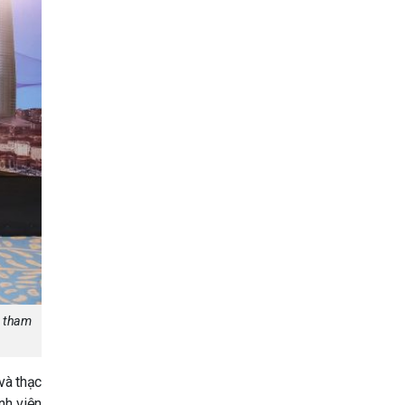
m tham
và thạc
nh viên