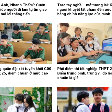
g Anh, Nhanh Thấm”: Cuốn
Trao tay nghề – mở tương lai: K
iúp người đi làm tự tin giao
người khuyết tật chạm đến ướ
à mở lối thăng tiến
bằng chính năng lực của mình
 quân đội xét tuyển khối C00
Phổ điểm thi tốt nghiệp THPT 
025, điểm chuẩn ở mức cao
Điểm trung bình, trung vị, độ lệ
chuẩn là gì?