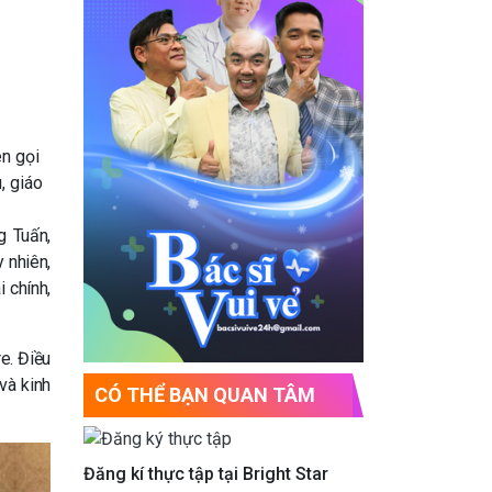
n gọi
, giáo
g Tuấn,
 nhiên,
 chính,
e. Điều
và kinh
CÓ THỂ BẠN QUAN TÂM
Đăng kí thực tập tại Bright Star