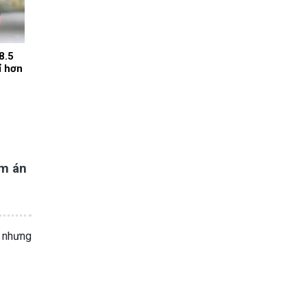
8.5
ỉ hơn
ảm án
, nhưng