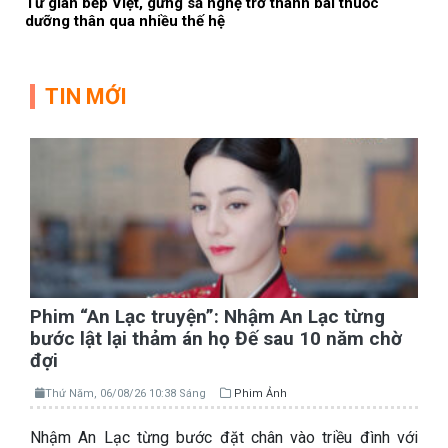
Từ gian bếp Việt, gừng sả nghệ trở thành bài thuốc
dưỡng thân qua nhiều thế hệ
TIN MỚI
Phim “An Lạc truyện”: Nhậm An Lạc từng
bước lật lại thảm án họ Đế sau 10 năm chờ
đợi
Thứ Năm, 06/08/26 10:38 Sáng
Phim Ảnh
Nhậm An Lạc từng bước đặt chân vào triều đình với