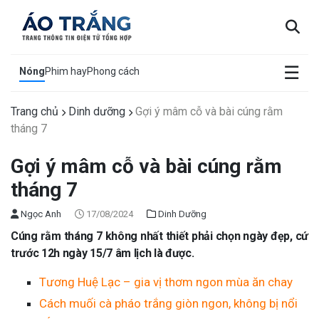
×
☰
Nóng
Phim hay
Phong cách
Trang chủ
Dinh dưỡng
Gợi ý mâm cỗ và bài cúng rằm
tháng 7
Gợi ý mâm cỗ và bài cúng rằm
tháng 7
Ngọc Anh
17/08/2024
Dinh Dưỡng
Cúng rằm tháng 7 không nhất thiết phải chọn ngày đẹp, cứ
trước 12h ngày 15/7 âm lịch là được.
Tương Huệ Lạc – gia vị thơm ngon mùa ăn chay
Cách muối cà pháo trắng giòn ngon, không bị nổi