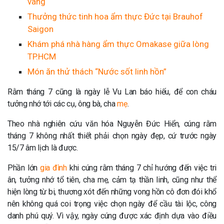
váng
Thưởng thức tinh hoa ẩm thực Đức tại Brauhof
Saigon
Khám phá nhà hàng ẩm thực Omakase giữa lòng
TP.HCM
Món ăn thử thách “Nước sốt linh hồn”
Rằm tháng 7 cũng là ngày lễ Vu Lan báo hiếu, để con cháu
tưởng nhớ tới các cụ, ông bà, cha
mẹ
.
Theo nhà nghiên cứu văn hóa Nguyễn Đức Hiển, cúng rằm
tháng 7 không nhất thiết phải chọn ngày đẹp, cứ trước ngày
15/7 âm lịch là được.
Phần lớn
gia đình
khi cúng rằm tháng 7 chỉ hướng đến việc tri
ân, tưởng nhớ tổ tiên, cha mẹ, cảm tạ thần linh, cũng như thể
hiện lòng từ bi, thương xót đến những vong hồn cô đơn đói khổ
nên không quá coi trọng việc chọn ngày để cầu tài lộc, công
danh phú quý. Vì vậy, ngày cúng được xác định dựa vào điều