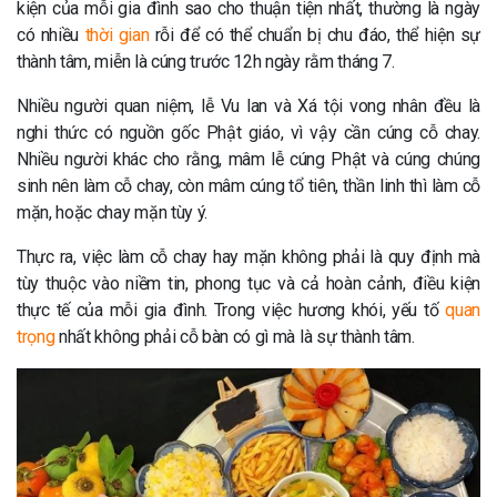
kiện của mỗi gia đình sao cho thuận tiện nhất, thường là ngày
có nhiều
thời gian
rỗi để có thể chuẩn bị chu đáo, thể hiện sự
thành tâm, miễn là cúng trước 12h ngày rằm tháng 7.
Nhiều người quan niệm, lễ Vu lan và Xá tội vong nhân đều là
nghi thức có nguồn gốc Phật giáo, vì vậy cần cúng cỗ chay.
Nhiều người khác cho rằng, mâm lễ cúng Phật và cúng chúng
sinh nên làm cỗ chay, còn mâm cúng tổ tiên, thần linh thì làm cỗ
mặn, hoặc chay mặn tùy ý.
Thực ra, việc làm cỗ chay hay mặn không phải là quy định mà
tùy thuộc vào niềm tin, phong tục và cả hoàn cảnh, điều kiện
thực tế của mỗi gia đình. Trong việc hương khói, yếu tố
quan
trọng
nhất không phải cỗ bàn có gì mà là sự thành tâm.