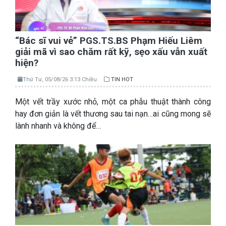
“Bác sĩ vui vẻ” PGS.TS.BS Phạm Hiếu Liêm
giải mã vì sao chăm rất kỹ, sẹo xấu vẫn xuất
hiện?
Thứ Tư, 05/08/26 3:13 Chiều
TIN HOT
Một vết trầy xước nhỏ, một ca phẫu thuật thành công
hay đơn giản là vết thương sau tai nạn…ai cũng mong sẽ
lành nhanh và không để…