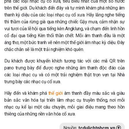
phá các loại nhạc cụ cổ xưa, tiêu biểu nhất của một số nước
trên thế giới. Du khách đến đây và tự mình khám phá những âm
thanh kỳ diệu của các loại nhạc cụ cổ xưa. Hãy lắng nghe tiếng
thì thầm của rừng già qua những chiếc Gậy mưa, cảm nhận sự
vui tươi của lễ hội qua tiếng kèn Angklung, và chạm đến linh hồn
cổ đại qua tiếng Kèn thổi thần chết. Mỗi âm thanh đều là một
áng thơ, một bức tranh vẽ nên một thế giới âm nhạc kỳ diệu. Đây
chắc chắn sẽ là một trải nghiệm khó quên.
Du khách được khuyến khích tương tác với các mã QR trên
pano trưng bày để được nghe những âm thanh độc đáo của
các loại nhạc cụ và có một trải nghiệm thật trọn vẹn tại Nhà
trưng bày các nhạc cụ cổ xưa.
Hãy đến và khám phá
thế giới
âm thanh đầy màu sắc và giàu
bản sắc văn hóa tại triển lãm nhạc cụ truyền thống, nơi mỗi
nhạc cụ kể lại một câu chuyện, mỗi giai điệu mang theo hồn
thiêng của những nền văn hóa cổ xưa.
Nguồn:
tcdulichtphcm.vn