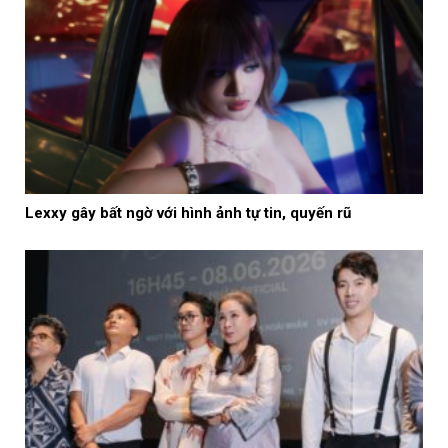
Lexxy gây bất ngờ với hình ảnh tự tin, quyến rũ