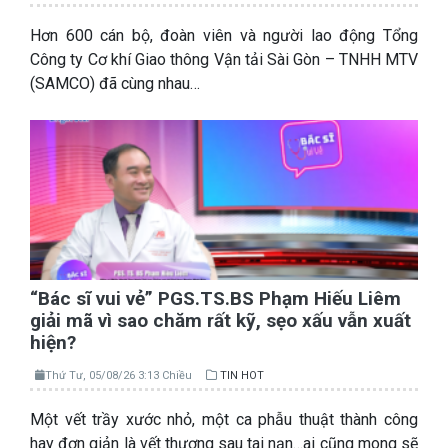
Hơn 600 cán bộ, đoàn viên và người lao động Tổng
Công ty Cơ khí Giao thông Vận tải Sài Gòn – TNHH MTV
(SAMCO) đã cùng nhau…
“Bác sĩ vui vẻ” PGS.TS.BS Phạm Hiếu Liêm
giải mã vì sao chăm rất kỹ, sẹo xấu vẫn xuất
hiện?
Thứ Tư, 05/08/26 3:13 Chiều
TIN HOT
Một vết trầy xước nhỏ, một ca phẫu thuật thành công
hay đơn giản là vết thương sau tai nạn…ai cũng mong sẽ