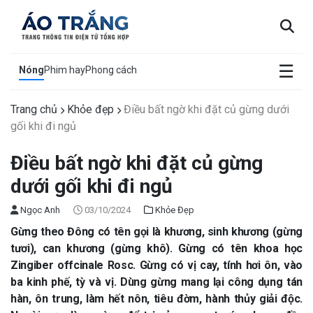
×
☰
Nóng
Phim hay
Phong cách
Trang chủ
Khỏe đẹp
Điều bất ngờ khi đặt củ gừng dưới
gối khi đi ngủ
Điều bất ngờ khi đặt củ gừng
dưới gối khi đi ngủ
Ngọc Anh
03/10/2024
Khỏe Đẹp
Gừng theo Đông có tên gọi là khương, sinh khương (gừng
tươi), can khương (gừng khô). Gừng có tên khoa học
Zingiber offcinale Rosc. Gừng có vị cay, tính hơi ôn, vào
ba kinh phế, tỳ và vị. Dùng gừng mang lại công dụng tán
hàn, ôn trung, làm hết nôn, tiêu đờm, hành thủy giải độc.