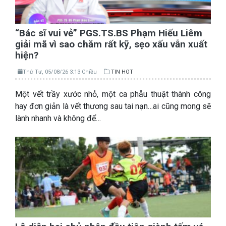
“Bác sĩ vui vẻ” PGS.TS.BS Phạm Hiếu Liêm
giải mã vì sao chăm rất kỹ, sẹo xấu vẫn xuất
hiện?
Thứ Tư, 05/08/26 3:13 Chiều
TIN HOT
Một vết trầy xước nhỏ, một ca phẫu thuật thành công
hay đơn giản là vết thương sau tai nạn…ai cũng mong sẽ
lành nhanh và không để…