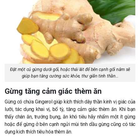
Đặt một củ gừng dưới gối, hoặc thái lát để bên cạnh gối nằm sẽ
giúp bạn tăng cường sức khỏe, thư giãn tinh thần…
Gừng tăng cảm giác thèm ăn
Gừng có chứa Gingerol giúp kích thích dây thần kinh vị giác của
lưỡi, tác dụng khai vị, bổ tỳ, tăng cảm giác thèm ăn. Khi bạn
thấy chán ăn, trướng bụng, ăn khó tiêu hãy nhấm một ít gừng
hoặc để gừng ở bên cạnh ngửi mùi tinh dầu gừng cũng có tác
dụng kich thích tiêu hóa thèm ăn.