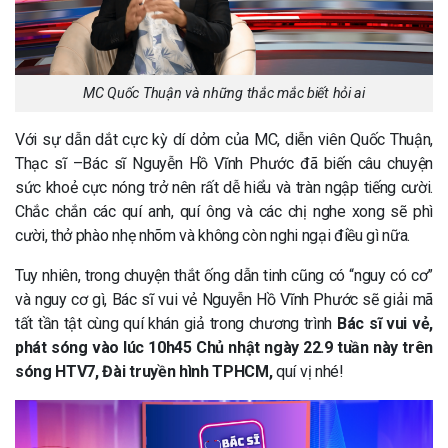
MC Quốc Thuận và những thắc mắc biết hỏi ai
Với sự dẫn dắt cực kỳ dí dỏm của MC, diễn viên Quốc Thuận,
Thạc sĩ –Bác sĩ Nguyễn Hồ Vĩnh Phước đã biến câu chuyện
sức khoẻ cực nóng trở nên rất dễ hiểu và tràn ngập tiếng cười.
Chắc chắn các quí anh, quí ông và các chị nghe xong sẽ phì
cười, thở phào nhẹ nhõm và không còn nghi ngại điều gì nữa.
Tuy nhiên, trong chuyện thắt ống dẫn tinh cũng có “nguy có cơ”
và nguy cơ gì, Bác sĩ vui vẻ Nguyễn Hồ Vĩnh Phước sẽ giải mã
tất tần tật cùng quí khán giả trong chương trình
Bác sĩ vui vẻ,
phát sóng vào lúc 10h45 Chủ nhật ngày 22.9 tuần này trên
sóng HTV7, Đài truyền hình TPHCM,
quí vị nhé!