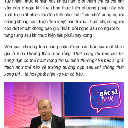
Tuy nhiên, thực tế hiện nay nhiều nam giới thậm chí cả chị em
vẫn còn e ngại khi lựa chọn thực hiện phương pháp này bởi
xuất hiện rất nhiều lời đồn thổi như thắt “cậu nhỏ” xong người
chồng không còn được “lên mây” như trước. Thậm chí, có người
còn dứt khoát không bao giờ “thắt” bởi nghe đâu có người bị …
tưng tưng sau khi thực hiện tiểu phẩu này xong.
Vừa qua, chương trình cũng nhận được câu hỏi của một khán
giả ở Bình Dương thắc mắc rằng: T
hắt xong thì bao lâu thì
súng đạn có thể hoạt động trở lại bình thường? Và bác sĩ giải
thích như thế nào về trường trường hợp sau khi chồng thắt
xong thì … tá hoả phát hiện vợ vẫn có bầu…