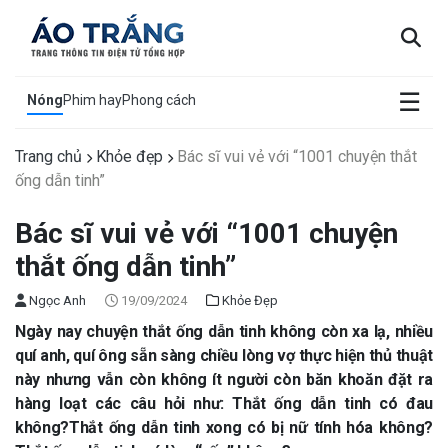
×
☰
Nóng
Phim hay
Phong cách
Trang chủ
Khỏe đẹp
Bác sĩ vui vẻ với “1001 chuyện thắt
ống dẫn tinh”
Bác sĩ vui vẻ với “1001 chuyện
thắt ống dẫn tinh”
Ngọc Anh
19/09/2024
Khỏe Đẹp
Ngày nay chuyện thắt ống dẫn tinh không còn xa lạ, nhiều
quí
anh, quí ông sẵn sàng chiều lòng vợ thực hiện thủ thuật
này nhưng
vẫn còn không ít người còn băn khoăn đặt ra
hàng loạt các câu hỏi như: Thắt ống dẫn tinh có đau
không?Thắt ống dẫn tinh xong có bị nữ
tính hóa không?