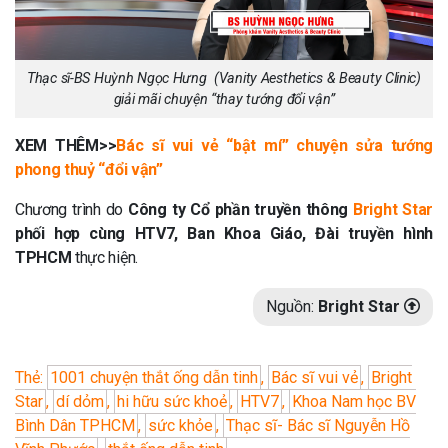
Thạc sĩ-BS Huỳnh Ngọc Hưng (Vanity Aesthetics & Beauty Clinic)
giải mãi chuyện “thay tướng đổi vận”
XEM THÊM>>
Bác sĩ vui vẻ “bật mí” chuyện sửa tướng
phong thuỷ “đổi vận”
Chương trình do
Công ty Cổ phần truyền thông
Bright Star
phối hợp cùng HTV7, Ban Khoa Giáo, Đài truyền hình
TPHCM
thực hiện.
Nguồn:
Bright Star
Thẻ:
1001 chuyện thắt ống dẫn tinh
,
Bác sĩ vui vẻ
,
Bright
Star
,
dí dỏm
,
hi hữu sức khoẻ
,
HTV7
,
Khoa Nam học BV
Bình Dân TPHCM
,
sức khỏe
,
Thạc sĩ- Bác sĩ Nguyễn Hồ