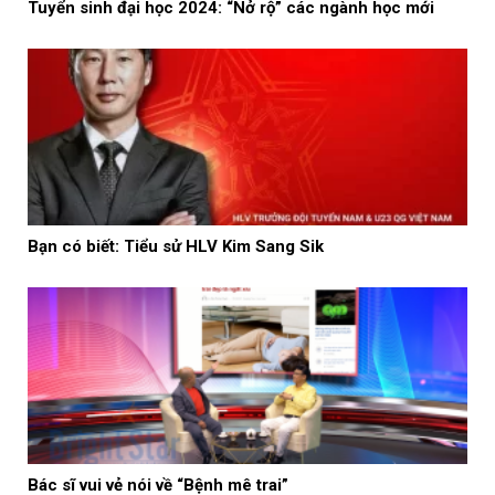
Tuyển sinh đại học 2024: “Nở rộ” các ngành học mới
Bạn có biết: Tiểu sử HLV Kim Sang Sik
Bác sĩ vui vẻ nói về “Bệnh mê trai”