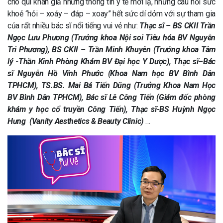
cho quí khán giả những thông tin y tế mới lạ, những câu hỏi sức
khoẻ “hỏi – xoáy – đáp – xoay” hết sức dí dỏm với sự tham gia
của rất nhiều bác sĩ nổi tiếng vui vẻ như:
Thạc sĩ – BS CKII Trần
Ngọc Lưu Phương (Trưởng khoa Nội soi Tiêu hóa BV Nguyễn
Tri Phương), BS CKII – Trần Minh Khuyên (Trưởng khoa Tâm
lý -Thần Kinh Phòng Khám BV Đại học Y Dược), Thạc sĩ–Bác
sĩ Nguyễn Hồ Vĩnh Phước (Khoa Nam học BV Bình Dân
TPHCM), TS.BS. Mai Bá Tiến Dũng (Trưởng Khoa Nam Học
BV Bình Dân TPHCM), Bác sĩ Lê Công Tiến (Giám đốc phòng
khám y học cổ truyền Công Tiến), Thạc sĩ-BS Huỳnh Ngọc
Hưng (Vanity Aesthetics & Beauty Clinic)
…