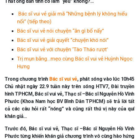
Thắt ống dẫn tinh có làm “yếu” không?…
Bác sĩ vui vẻ giải mã “Những bệnh lý không hiểu
nổi” (tiếp theo)
Bác sĩ vui vẻ nói chuyện “ăn gì bổ nấy”
Bác sĩ vui vẻ giải quyết “chuyện khó nói”
Bác sĩ vui vẻ với chuyện ‘Tào Tháo rượt’
Trị mụn bằng…mẹo cùng Bác sĩ vui vẻ Huỳnh Ngọc
Hưng
Trong chương trình
Bác sĩ vui vẻ
, phát sóng vào lúc 10h45
Chủ nhật ngày 22.9 tuần này trên sóng HTV7, Đài truyền
hình TPHCM, Bác sĩ vui vẻ, Thạc sĩ –Bác sĩ Nguyễn Hồ Vĩnh
Phước (Khoa Nam học BV Bình Dân TPHCM) sẽ trả lời
tất
cả các câu hỏi rất “nóng” và cũng rất thú vị này của quí
khán giả…
Trước đó, Bác sĩ vui vẻ, Thạc sĩ –Bác sĩ Nguyễn Hồ Vĩnh
Phước từng khiến khán giả chương trình vô cùng hào hứng