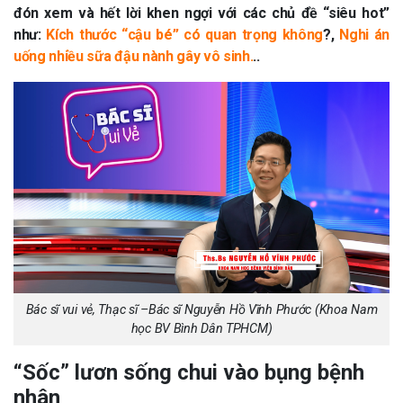
đón xem và hết lời khen ngợi với các chủ đề “siêu hot”
như:
Kích thước “cậu bé” có quan trọng không
?,
Nghi án
uống nhiều sữa đậu nành gây vô sinh.
..
Bác sĩ vui vẻ, Thạc sĩ –Bác sĩ Nguyễn Hồ Vĩnh Phước (Khoa Nam
học BV Bình Dân TPHCM)
“Sốc” lươn sống chui vào bụng bệnh
nhân