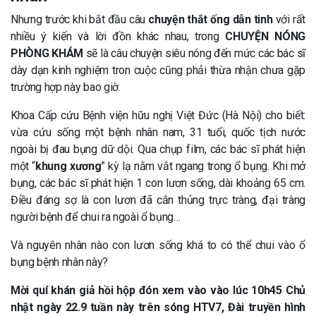
Nhưng trước khi bắt đầu câu
chuyện thắt ống dẫn tinh
với rất
nhiều ý kiến và lời đồn khác nhau, trong
CHUYỆN NÓNG
PHÒNG KHÁM
sẽ là câu chuyện siêu nóng đến mức các bác sĩ
dày dạn kinh nghiệm tron cuộc cũng phải thừa nhận chưa gặp
trường hợp này bao giờ.
Khoa Cấp cứu Bệnh viện hữu nghị Việt Đức (Hà Nội) cho biết:
vừa cứu sống một bệnh nhân nam, 31 tuổi, quốc tịch nước
ngoài bị đau bụng dữ dội. Qua chụp film, các bác sĩ phát hiện
một “
khung xương
” kỳ lạ nằm vắt ngang trong ổ bụng. Khi mở
bụng, các bác sĩ phát hiện 1 con lươn sống, dài khoảng 65 cm.
Điều đáng sợ là con lươn đã cắn thủng trực tràng, đại tràng
người bệnh để chui ra ngoài ổ bụng…
Và nguyên nhân nào con lươn sống khá to có thể chui vào ổ
bụng bệnh nhân này?
Mời quí khán giả hồi hộp đón xem vào vào lúc 10h45 Chủ
nhật ngày 22.9 tuần này trên sóng HTV7, Đài truyền hình