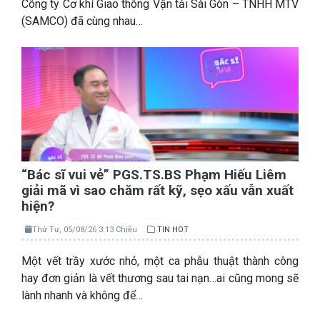
Công ty Cơ khí Giao thông Vận tải Sài Gòn – TNHH MTV
(SAMCO) đã cùng nhau…
“Bác sĩ vui vẻ” PGS.TS.BS Phạm Hiếu Liêm
giải mã vì sao chăm rất kỹ, sẹo xấu vẫn xuất
hiện?
Thứ Tư, 05/08/26 3:13 Chiều
TIN HOT
Một vết trầy xước nhỏ, một ca phẫu thuật thành công
hay đơn giản là vết thương sau tai nạn…ai cũng mong sẽ
lành nhanh và không để…