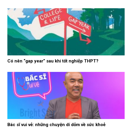
Có nên “gap year” sau khi tốt nghiệp THPT?
Bác sĩ vui vẻ: những chuyện dí dỏm về sức khoẻ