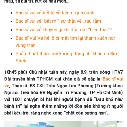
máu, sa búi trĩ, nứt kẽ hậu môn…
Bác sĩ vui vẻ tiết lộ về bệnh…quá sạch
Bác sĩ vui vẻ “bật mí” sự thật về…rau răm
Bác sĩ vui vẻ khuyên gì khi đối mặt “biến thái”?
Bác sĩ Vui Vẻ hé lộ bí mật tìm lại thanh xuân nơi
vùng trán
Phẫu thuật thẩm mỹ không dùng chỉ khâu da Bio-
Stick
10h45 phút Chủ nhật tuần này, ngày 8.9, trên sóng HTV7
Đài truyền hình TPHCM, quí khán giả sẽ gặp lại
Bác sĩ vui
vẻ
, Thạc sĩ -BS CKII Trần Ngọc Lưu Phương (Trưởng khoa
Nội soi Tiêu hóa BV Nguyễn Tri Phương, TP Hồ Chí Minh)
với 1001 chuyện bi hài khi người bệnh đã “Đau khổ như
bệnh trĩ” lại nghe thêm những lời đồn nên không ít người
phải kêu trời rằng nghe xong “chết còn sướng hơn”…