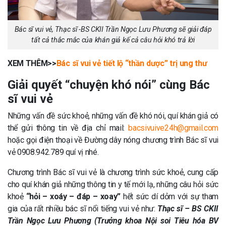
Bác sĩ vui vẻ, Thạc sĩ -BS CKII Trần Ngọc Lưu Phương sẽ giải đáp
tất cả thắc mắc của khán giả kế cả câu hỏi khó trả lời
XEM THÊM>>
Bác sĩ vui vẻ tiết lộ “thần dược” trị ung thư
Giải quyết “chuyện khó nói” cùng Bác
sĩ vui vẻ
Những vấn đề sức khoẻ, những vấn đề khó nói, quí khán giả có
thể gửi thông tin về địa chỉ mail:
bacsivuive24h@gmail.com
hoặc gọi điện thoại về Đường dây nóng chương trình Bác sĩ vui
vẻ 0908.942.789 quí vị nhé.
Chương trình Bác sĩ vui vẻ là chương trình sức khoẻ, cung cấp
cho quí khán giả những thông tin y tế mới lạ, những câu hỏi sức
khoẻ
“hỏi – xoáy – đáp – xoay”
hết sức dí dỏm với sự tham
gia của rất nhiều bác sĩ nổi tiếng vui vẻ như:
Thạc sĩ – BS CKII
Trần Ngọc Lưu Phương (Trưởng khoa Nội soi Tiêu hóa BV