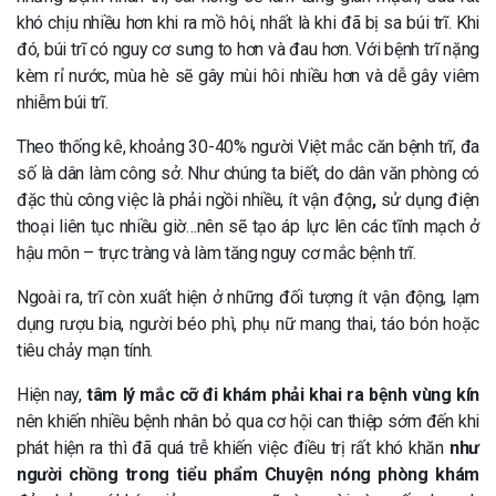
khó chịu nhiều hơn khi ra mồ hôi, nhất là khi đã bị sa búi trĩ. Khi
đó, búi trĩ có nguy cơ sưng to hơn và đau hơn. Với bệnh trĩ nặng
kèm rỉ nước, mùa hè sẽ gây mùi hôi nhiều hơn và dễ gây viêm
nhiễm búi trĩ.
Theo thống kê, khoảng 30-40% người Việt mắc căn bệnh trĩ, đa
số là dân làm công sở. Như chúng ta biết, do dân văn phòng có
đặc thù công việc là phải ngồi nhiều, ít vận động
,
sử dụng điện
thoại liên tục nhiều giờ…nên sẽ tạo áp lực lên các tĩnh mạch ở
hậu môn – trực tràng và làm tăng nguy cơ mắc bệnh trĩ.
Ngoài ra, trĩ còn xuất hiện ở những đối tượng ít vận động, lạm
dụng rượu bia, người béo phì, phụ nữ mang thai, táo bón hoặc
tiêu chảy mạn tính.
Hiện nay,
tâm lý mắc cỡ đi khám phải khai ra bệnh vùng kín
nên khiến nhiều bệnh nhân bỏ qua cơ hội can thiệp sớm đến khi
phát hiện ra thì đã quá trễ khiến việc điều trị rất khó khăn
như
người chồng trong tiểu phẩm Chuyện nóng phòng khám