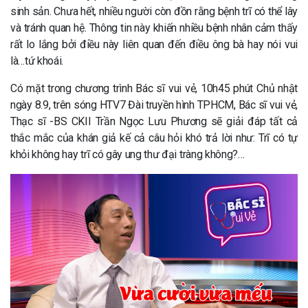
sinh sản. Chưa hết, nhiều người còn đồn rằng bệnh trĩ có thể lây
và tránh quan hệ. Thông tin này khiến nhiều bệnh nhân cảm thấy
rất lo lắng bởi điều này liên quan đến điều ông bà hay nói vui
là…tứ khoái.
Có mặt trong chương trình Bác sĩ vui vẻ, 10h45 phút Chủ nhật
ngày 8.9, trên sóng HTV7 Đài truyền hình TPHCM, Bác sĩ vui vẻ,
Thạc sĩ -BS CKII Trần Ngọc Lưu Phương sẽ giải đáp tất cả
thắc mắc của khán giả kế cả câu hỏi khó trả lời như: Trĩ có tự
khỏi không hay trĩ có gây ung thư đại tràng không?…