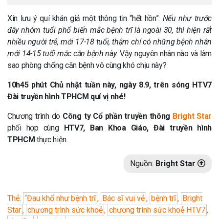
Xin lưu ý quí khán giả một thông tin “hết hồn”:
Nếu như trước
đây nhóm tuổi phổ biến mắc bệnh trĩ là ngoài 30, thì hiện rất
nhiều người trẻ, mới 17-18 tuổi, thậm chí có những bệnh nhân
mới 14-15 tuổi mắc căn bệnh này.
Vậy nguyên nhân nào và làm
sao phòng chống căn bệnh vô cùng khó chịu này?
10h45 phút Chủ nhật tuần này, ngày 8.9, trên sóng HTV7
Đài truyền hình TPHCM quí vị nhé!
Chương trình do
Công ty Cổ phần truyền thông
Bright Star
phối hợp cùng
HTV7, Ban Khoa Giáo, Đài truyền hình
TPHCM
thực hiện.
Nguồn:
Bright Star
Thẻ:
“Đau khổ như bệnh trĩ
,
Bác sĩ vui vẻ
,
bệnh trĩ
,
Bright
Star
,
chương trình sức khoẻ
,
chương trình sức khoẻ HTV7
,