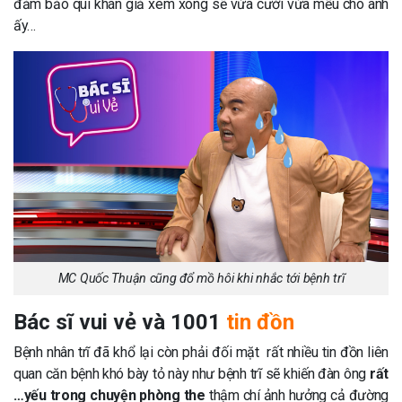
đảm bảo quí khán giả xem xong sẽ vừa cười vừa mếu cho anh
ấy…
MC Quốc Thuận cũng đổ mồ hôi khi nhắc tới bệnh trĩ
Bác sĩ vui vẻ và 1001
tin đồn
Bệnh nhân trĩ đã khổ lại còn phải đối mặt rất nhiều tin đồn liên
quan căn bệnh khó bày tỏ này như bệnh trĩ sẽ khiến đàn ông
rất
…yếu trong chuyện phòng the
thậm chí ảnh hưởng cả đường