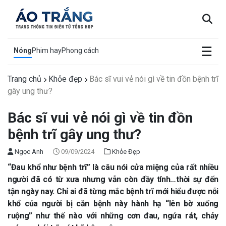
×
☰
Nóng
Phim hay
Phong cách
Trang chủ
Khỏe đẹp
Bác sĩ vui vẻ nói gì về tin đồn bệnh trĩ
gây ung thư?
Bác sĩ vui vẻ nói gì về tin đồn
bệnh trĩ gây ung thư?
Ngọc Anh
09/09/2024
Khỏe Đẹp
“Đau khổ như bệnh trĩ” là câu nói cửa miệng của rất nhiều
người đã có từ xưa nhưng vẫn còn đầy tính…thời sự đến
tận ngày nay. Chỉ ai đã từng mắc bệnh trĩ mới hiểu được nỗi
khổ của người bị căn bệnh này hành hạ “lên bờ xuống
ruộng” như thế nào với những cơn đau, ngứa rát, chảy