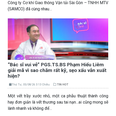
Công ty Cơ khí Giao thông Vận tải Sài Gòn – TNHH MTV
(SAMCO) đã cùng nhau…
“Bác sĩ vui vẻ” PGS.TS.BS Phạm Hiếu Liêm
giải mã vì sao chăm rất kỹ, sẹo xấu vẫn xuất
hiện?
Thứ Tư, 05/08/26 3:13 Chiều
TIN HOT
Một vết trầy xước nhỏ, một ca phẫu thuật thành công
hay đơn giản là vết thương sau tai nạn…ai cũng mong sẽ
lành nhanh và không để…