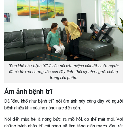
“Đau khổ như bệnh trĩ” là câu nói cửa miệng của rất nhiều người
đã có từ xưa nhưng vẫn còn đầy tính…thời sự như người chồng
trong tiểu phẩm
Ám ảnh bệnh trĩ
Đã “đau khổ như bệnh trĩ”, nỗi ám ảnh này càng dày vò người
bệnh nhiều khi mùa hè nóng nực đến gần.
Nói đến mùa hè là nóng bức, ra mồ hôi, cơ thể mệt mỏi. Với
những bệnh nhân trĩ, cái nóng sẽ làm tăng giãn mạch, đau rát