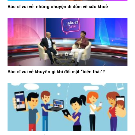
Bác sĩ vui vẻ: những chuyện dí dỏm về sức khoẻ
Bác sĩ vui vẻ khuyên gì khi đối mặt “biến thái”?