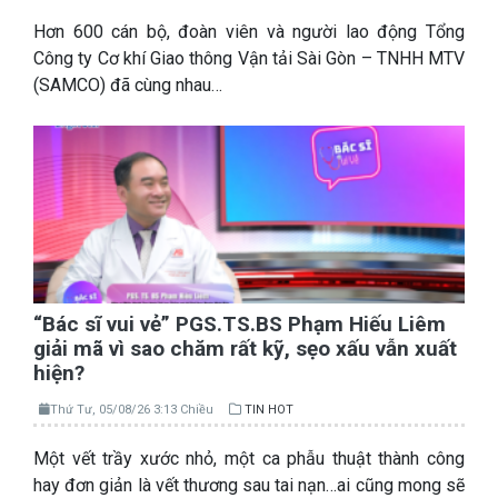
Hơn 600 cán bộ, đoàn viên và người lao động Tổng
Công ty Cơ khí Giao thông Vận tải Sài Gòn – TNHH MTV
(SAMCO) đã cùng nhau…
“Bác sĩ vui vẻ” PGS.TS.BS Phạm Hiếu Liêm
giải mã vì sao chăm rất kỹ, sẹo xấu vẫn xuất
hiện?
Thứ Tư, 05/08/26 3:13 Chiều
TIN HOT
Một vết trầy xước nhỏ, một ca phẫu thuật thành công
hay đơn giản là vết thương sau tai nạn…ai cũng mong sẽ