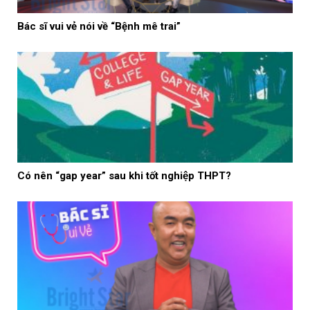
Bác sĩ vui vẻ nói về “Bệnh mê trai”
Có nên “gap year” sau khi tốt nghiệp THPT?