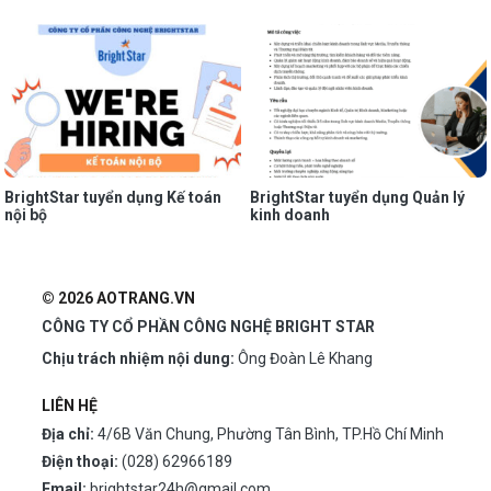
BrightStar tuyển dụng Kế toán
BrightStar tuyển dụng Quản lý
nội bộ
kinh doanh
© 2026 AOTRANG.VN
CÔNG TY CỔ PHẦN CÔNG NGHỆ BRIGHT STAR
Chịu trách nhiệm nội dung:
Ông Đoàn Lê Khang
LIÊN HỆ
Địa chỉ:
4/6B Văn Chung, Phường Tân Bình, TP.Hồ Chí Minh
Điện thoại:
(028) 62966189
Email:
brightstar24h@gmail.com