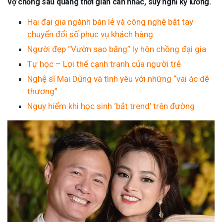
vợ chồng sau quãng thời gian cân nhắc, suy nghĩ kỹ lưỡng.
Hai đại gia ngành bán lẻ và công nghệ bắt tay
chuyển đổi số phục vụ khách hàng
Người đẹp “Vườn sao băng” ly hôn chồng đại gia
Tự học – Lợi thế cạnh tranh của người trẻ
Nghệ sĩ Mai Dũng và tình yêu với những “vai ác dễ
thương”
Nguy hiểm khi học sinh ‘bắt trend’ trên đường