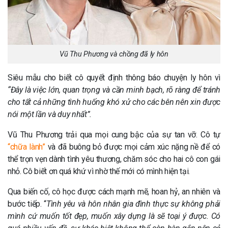
Vũ Thu Phương và chồng đã ly hôn
Siêu mẫu cho biết cô quyết định thông báo chuyện ly hôn vì
“Đây là việc lớn, quan trọng và cần minh bạch, rõ ràng để tránh
cho tất cả những tình huống khó xử cho các bên nên xin được
nói một lần và duy nhất”.
Vũ Thu Phương trải qua mọi cung bậc của sự tan vỡ. Cô tự
“chữa lành”
và đã buông bỏ được mọi cảm xúc nặng nề để có
thể trọn vẹn dành tình yêu thương, chăm sóc cho hai cô con gái
nhỏ. Cô biết ơn quá khứ vì nhờ thế mới có mình hiện tại.
Qua biến cố, cô học được cách mạnh mẽ, hoan hỷ, an nhiên và
bước tiếp. “
Tình yêu và hôn nhân gia đình thực sự không phải
mình cứ muốn tốt đẹp, muốn xây dựng là sẽ toại ý được. Có