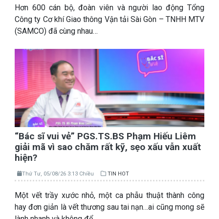
Hơn 600 cán bộ, đoàn viên và người lao động Tổng
Công ty Cơ khí Giao thông Vận tải Sài Gòn – TNHH MTV
(SAMCO) đã cùng nhau…
“Bác sĩ vui vẻ” PGS.TS.BS Phạm Hiếu Liêm
giải mã vì sao chăm rất kỹ, sẹo xấu vẫn xuất
hiện?
Thứ Tư, 05/08/26 3:13 Chiều
TIN HOT
Một vết trầy xước nhỏ, một ca phẫu thuật thành công
hay đơn giản là vết thương sau tai nạn…ai cũng mong sẽ
lành nhanh và không để…