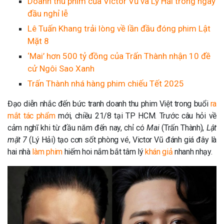
Doanh thu phim của Victor Vũ và Lý Hải trong ngày
đầu nghỉ lễ
Lê Tuấn Khang trải lòng về lần đầu đóng phim Lật
Mặt 8
‘Mai’ hơn 500 tỷ đồng của Trấn Thành nhận 10 đề
cử Ngôi Sao Xanh
Trấn Thành nhá hàng phim chiếu Tết 2025
Đạo diễn nhắc đến bức tranh doanh thu phim Việt trong buổi
ra
mắt tác phẩm
mới, chiều 21/8 tại TP HCM. Trước câu hỏi về
cảm nghĩ khi từ đầu năm đến nay, chỉ có
Mai
(Trấn Thành),
Lật
mặt 7
(Lý Hải) tạo cơn sốt phòng vé, Victor Vũ đánh giá đây là
hai nhà
làm phim
hiếm hoi nắm bắt tâm lý
khán giả
nhanh nhạy.