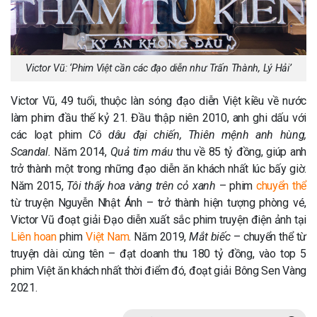
Victor Vũ: ‘Phim Việt cần các đạo diễn như Trấn Thành, Lý Hải’
Victor Vũ, 49 tuổi, thuộc làn sóng đạo diễn Việt kiều về nước
làm phim đầu thế kỷ 21. Đầu thập niên 2010, anh ghi dấu với
các loạt phim
Cô dâu đại chiến, Thiên mệnh anh hùng,
Scandal.
Năm 2014,
Quả tim máu
thu về 85 tỷ đồng, giúp anh
trở thành một trong những đạo diễn ăn khách nhất lúc bấy giờ.
Năm 2015,
Tôi thấy hoa vàng trên cỏ xanh
– phim
chuyển thể
từ truyện Nguyễn Nhật Ánh – trở thành hiện tượng phòng vé,
Victor Vũ đoạt giải Đạo diễn xuất sắc phim truyện điện ảnh tại
Liên hoan
phim
Việt Nam
. Năm 2019,
Mắt biếc
– chuyển thể từ
truyện dài cùng tên – đạt doanh thu 180 tỷ đồng, vào top 5
phim Việt ăn khách nhất thời điểm đó, đoạt giải Bông Sen Vàng
2021.