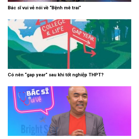
Bác sĩ vui vẻ nói về “Bệnh mê trai”
Có nên “gap year” sau khi tốt nghiệp THPT?