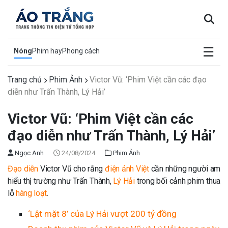
×
☰
Nóng
Phim hay
Phong cách
Trang chủ
Phim Ảnh
Victor Vũ: ‘Phim Việt cần các đạo
diễn như Trấn Thành, Lý Hải’
Victor Vũ: ‘Phim Việt cần các
đạo diễn như Trấn Thành, Lý Hải’
Ngọc Anh
24/08/2024
Phim Ảnh
Đạo diễn
Victor Vũ cho rằng
điện ảnh Việt
cần những người am
hiểu thị trường như Trấn Thành,
Lý Hải
trong bối cảnh phim thua
lỗ
hàng loạt
.
‘Lật mặt 8’ của Lý Hải vượt 200 tỷ đồng