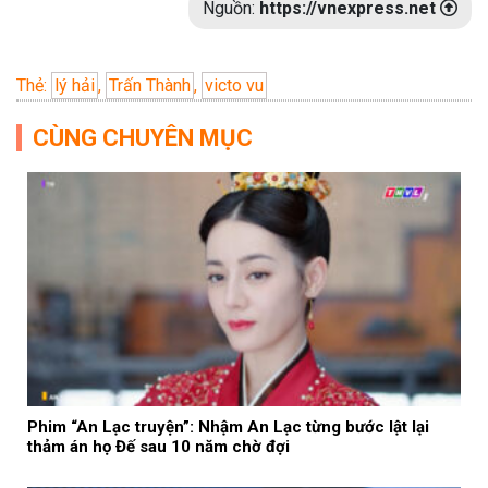
Nguồn:
https://vnexpress.net
Thẻ:
lý hải
,
Trấn Thành
,
victo vu
CÙNG CHUYÊN MỤC
Phim “An Lạc truyện”: Nhậm An Lạc từng bước lật lại
thảm án họ Đế sau 10 năm chờ đợi