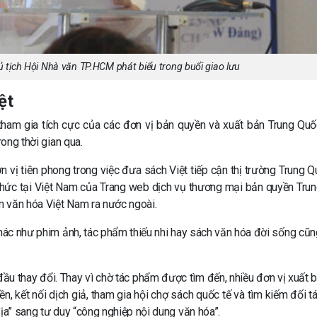
 tịch Hội Nhà văn TP.HCM phát biểu trong buổi giao lưu
ệt
tham gia tích cực của các đơn vị bản quyền và xuất bản Trung Quố
rong thời gian qua.
vị tiên phong trong việc đưa sách Việt tiếp cận thị trường Trung Q
 thức tại Việt Nam của Trang web dịch vụ thương mại bản quyền Tru
m văn hóa Việt Nam ra nước ngoài.
 khác như phim ảnh, tác phẩm thiếu nhi hay sách văn hóa đời sống cũ
đầu thay đổi. Thay vì chờ tác phẩm được tìm đến, nhiều đơn vị xuất b
 kết nối dịch giả, tham gia hội chợ sách quốc tế và tìm kiếm đối t
ịa” sang tư duy “công nghiệp nội dung văn hóa”.