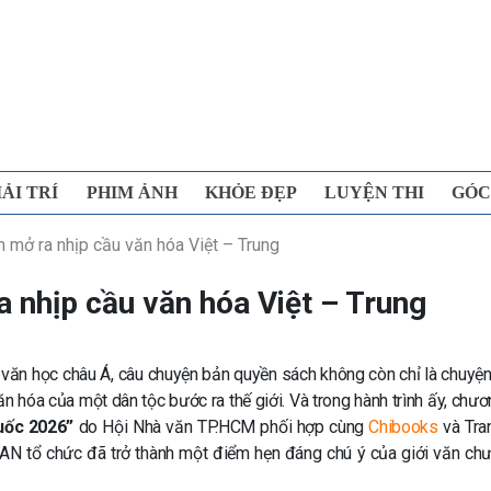
IẢI TRÍ
PHIM ẢNH
KHỎE ĐẸP
LUYỆN THI
GÓC
 mở ra nhịp cầu văn hóa Việt – Trung
 nhịp cầu văn hóa Việt – Trung
văn học châu Á, câu chuyện bản quyền sách không còn chỉ là chuyệ
ăn hóa của một dân tộc bước ra thế giới. Và trong hành trình ấy, chươ
uốc 2026”
do Hội Nhà văn TP.HCM phối hợp cùng
Chibooks
và Tra
N tổ chức đã trở thành một điểm hẹn đáng chú ý của giới văn ch