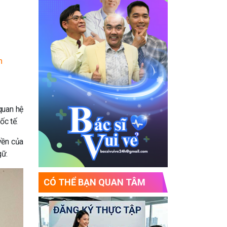
n
quan hệ
ốc tế.
yền của
gữ.
CÓ THỂ BẠN QUAN TÂM