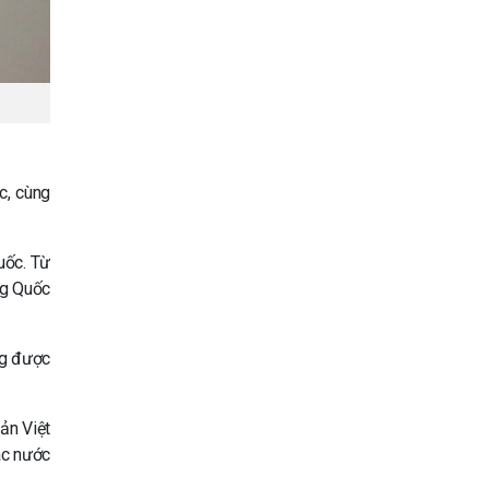
c, cùng
uốc. Từ
ng Quốc
ng được
ản Việt
ác nước