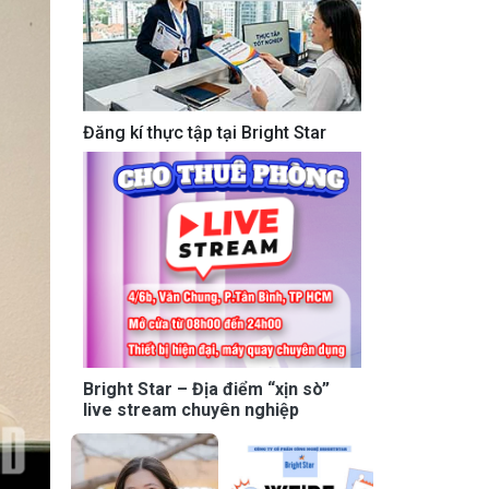
Đăng kí thực tập tại Bright Star
Bright Star – Địa điểm “xịn sò”
live stream chuyên nghiệp