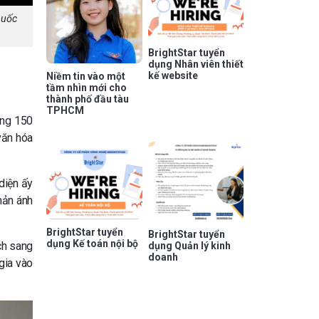
Quốc
BrightStar tuyển
dụng Nhân viên thiết
kế website
Niềm tin vào một
tầm nhìn mới cho
thành phố đầu tàu
TPHCM
ảng 150
văn hóa
diện ấy
hản ánh
BrightStar tuyển
BrightStar tuyển
dụng Kế toán nội bộ
ch sang
dụng Quản lý kinh
doanh
gia vào