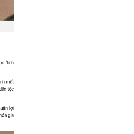
c “linh
ánh mất
dân tộc
uận lợi
hóa gia