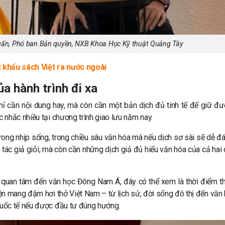
 Tuấn, Phó ban Bản quyền, NXB Khoa Học Kỹ thuật Quảng Tây
t khẩu sách Việt ra nước ngoài
ủa hành trình đi xa
 cần nội dung hay, mà còn cần một bản dịch đủ tinh tế để giữ đượ
nhắc nhiều tại chương trình giao lưu năm nay.
trong nhịp sống, trong chiều sâu văn hóa mà nếu dịch sơ sài sẽ dễ đ
tác giả giỏi, mà còn cần những dịch giả đủ hiểu văn hóa của cả hai 
 quan tâm đến văn học Đông Nam Á, đây có thể xem là thời điểm th
ện mang đậm hơi thở Việt Nam – từ lịch sử, đời sống đô thị đến văn 
uốc tế nếu được đầu tư đúng hướng.