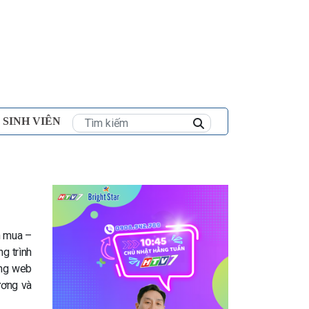
×
 SINH VIÊN
n mua –
ng trình
ng web
ương và