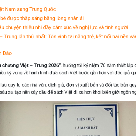
iệt Nam sang Trung Quốc
bé được thắp sáng bằng lòng nhân ái
u chuyện thiếu nhi đầy cảm xúc về nghị lực và tình người
– Trung lần thứ nhất: Tôn vinh tài năng trẻ, kết nối hai nền vă
h Đào
n chương Việt – Trung 2026”
, hướng tới kỷ niệm 76 năm thiết lập 
iều kỳ vọng về hành trình đưa sách Việt bước gần hơn với độc giả qu
 lưu quy tụ các nhà văn, dịch giả, đơn vị xuất bản và đối tác bản qu
âu xa: tạo nên cây cầu để sách Việt đi xa hơn khỏi biên giới ngôn n