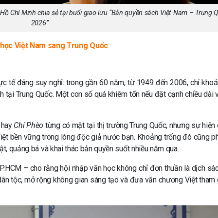
Hồ Chí Minh chia sẻ tại buổi giao lưu “Bản quyền sách Việt Nam – Trung 
2026”
 học Việt Nam sang Trung Quốc
hực tế đáng suy nghĩ: trong gần 60 năm, từ 1949 đến 2006, chỉ kho
 tại Trung Quốc. Một con số quá khiêm tốn nếu đặt cạnh chiều dài 
hay
Chí Phèo
từng có mặt tại thị trường Trung Quốc, nhưng sự hiện 
iệt bền vững trong lòng độc giả nước bạn. Khoảng trống đó cũng p
uật, quảng bá và khai thác bản quyền suốt nhiều năm qua.
TP.HCM
– cho rằng hội nhập văn học không chỉ đơn thuần là dịch sá
dân tộc, mở rộng không gian sáng tạo và đưa văn chương Việt tham 