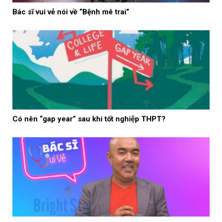
Bác sĩ vui vẻ nói về “Bệnh mê trai”
Có nên “gap year” sau khi tốt nghiệp THPT?