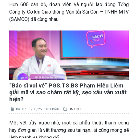
Hơn 600 cán bộ, đoàn viên và người lao động Tổng
Công ty Cơ khí Giao thông Vận tải Sài Gòn – TNHH MTV
(SAMCO) đã cùng nhau…
“Bác sĩ vui vẻ” PGS.TS.BS Phạm Hiếu Liêm
giải mã vì sao chăm rất kỹ, sẹo xấu vẫn xuất
hiện?
Thứ Tư, 05/08/26 3:13 Chiều
TIN HOT
Một vết trầy xước nhỏ, một ca phẫu thuật thành công
hay đơn giản là vết thương sau tai nạn…ai cũng mong sẽ
lành nhanh và không để…