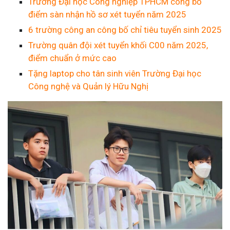
Trường Đại học Công nghiệp TPHCM công bố
điểm sàn nhận hồ sơ xét tuyển năm 2025
6 trường công an công bố chỉ tiêu tuyển sinh 2025
Trường quân đội xét tuyển khối C00 năm 2025,
điểm chuẩn ở mức cao
Tặng laptop cho tân sinh viên Trường Đại học
Công nghệ và Quản lý Hữu Nghị