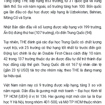
Tổng cộng THE xếp hạng 853 trường, từ 31 quốc gia và vùng
lãnh thổ. So với năm ngoái, số trường tăng hơn 100. Bốn quốc
gia lần đầu có đại học được xếp hạng là Uzbekistan, Bahrian,
Mông Cổ và Syria.
Nhật Bản dẫn đầu về số lượng được xếp hạng với 199 trường,
Ấn Độ đứng thứ hai (107 trường), rồi đến Trung Quốc (94).
Tuy nhiên, THE đánh giá các đại học Trung Quốc có chất lượng
vượt trội, với 25 trường có thứ hạng tốt nhất từ trước đến giờ.
Động lực chính là dự án Double First-Class cách đây 10 năm.
42 trong 137 trường thuộc dự án được đầu tư để trở thành đại
học đẳng cấp thế giới. Trung Quốc đã rót 167 tỷ nhân dân tệ
(gần 23 tỷ USD) tài trợ cho nhóm này, theo THE là đang mang
lại hiệu quả.
Việt Nam năm nay có 9 trường được xếp hạng, tăng 3 so với
năm ngoái. Dẫn đầu là gương mặt mới toanh – Đại học Kinh tế
TP HCM (UEH) ở vị trí 136. Hai gương mặt mới còn lại là Đại
học Y Hà Nội, trong nhóm 401-500, và Mở TP HCM thuộc nhóm