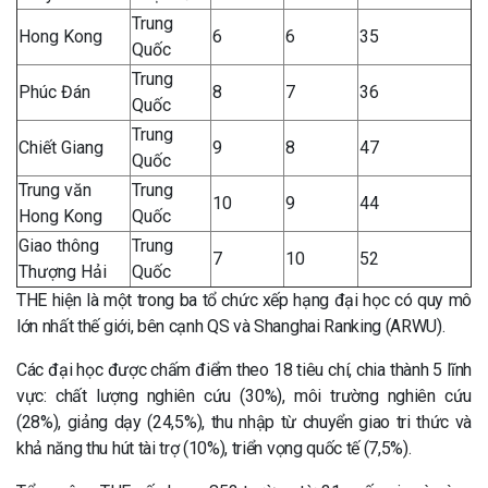
Trung
Hong Kong
6
6
35
Quốc
Trung
Phúc Đán
8
7
36
Quốc
Trung
Chiết Giang
9
8
47
Quốc
Trung văn
Trung
10
9
44
Hong Kong
Quốc
Giao thông
Trung
7
10
52
Thượng Hải
Quốc
THE hiện là một trong ba tổ chức xếp hạng đại học có quy mô
lớn nhất thế giới, bên cạnh QS và Shanghai Ranking (ARWU).
Các đại học được chấm điểm theo 18 tiêu chí, chia thành 5 lĩnh
vực: chất lượng nghiên cứu (30%), môi trường nghiên cứu
(28%), giảng dạy (24,5%), thu nhập từ chuyển giao tri thức và
khả năng thu hút tài trợ (10%), triển vọng quốc tế (7,5%).