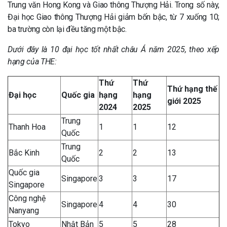
Trung văn Hong Kong và Giao thông Thượng Hải. Trong số này,
Đại học Giao thông Thượng Hải giảm bốn bậc, từ 7 xuống 10;
ba trường còn lại đều tăng một bậc.
Dưới đây là 10 đại học tốt nhất châu Á năm 2025, theo xếp
hạng của THE:
Thứ
Thứ
Thứ hạng thế
Đại học
Quốc gia
hạng
hạng
giới 2025
2024
2025
Trung
Thanh Hoa
1
1
12
Quốc
Trung
Bắc Kinh
2
2
13
Quốc
Quốc gia
Singapore
3
3
17
Singapore
Công nghệ
Singapore
4
4
30
Nanyang
Tokyo
Nhật Bản
5
5
28