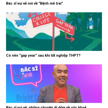
Bác sĩ vui vẻ nói về “Bệnh mê trai”
Có nên “gap year” sau khi tốt nghiệp THPT?
Bác sĩ vui vẻ: những chuyện dí dỏm về sức khoẻ