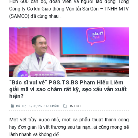
Hơn 600 cán bộ, đoàn viên và người lao động Tổng
Công ty Cơ khí Giao thông Vận tải Sài Gòn – TNHH MTV
(SAMCO) đã cùng nhau…
“Bác sĩ vui vẻ” PGS.TS.BS Phạm Hiếu Liêm
giải mã vì sao chăm rất kỹ, sẹo xấu vẫn xuất
hiện?
Thứ Tư, 05/08/26 3:13 Chiều
TIN HOT
Một vết trầy xước nhỏ, một ca phẫu thuật thành công
hay đơn giản là vết thương sau tai nạn…ai cũng mong sẽ
lành nhanh và không để…