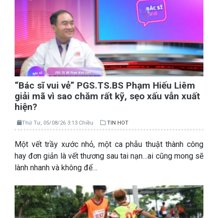
“Bác sĩ vui vẻ” PGS.TS.BS Phạm Hiếu Liêm
giải mã vì sao chăm rất kỹ, sẹo xấu vẫn xuất
hiện?
Thứ Tư, 05/08/26 3:13 Chiều
TIN HOT
Một vết trầy xước nhỏ, một ca phẫu thuật thành công
hay đơn giản là vết thương sau tai nạn…ai cũng mong sẽ
lành nhanh và không để…