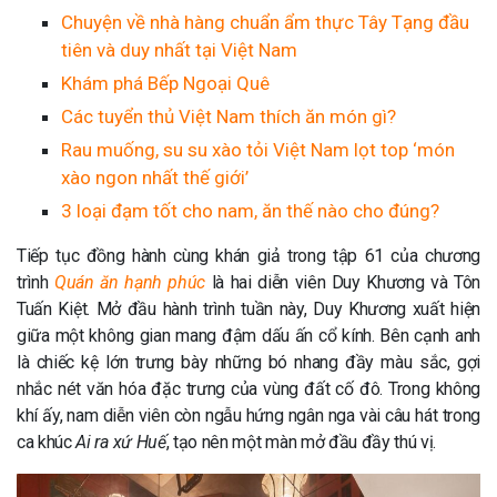
Chuyện về nhà hàng chuẩn ẩm thực Tây Tạng đầu
tiên và duy nhất tại Việt Nam
Khám phá Bếp Ngoại Quê
Các tuyển thủ Việt Nam thích ăn món gì?
Rau muống, su su xào tỏi Việt Nam lọt top ‘món
xào ngon nhất thế giới’
3 loại đạm tốt cho nam, ăn thế nào cho đúng?
Tiếp tục đồng hành cùng khán giả trong tập 61 của chương
trình
Quán ăn hạnh phúc
là hai diễn viên Duy Khương và Tôn
Tuấn Kiệt. Mở đầu hành trình tuần này, Duy Khương xuất hiện
giữa một không gian mang đậm dấu ấn cổ kính. Bên cạnh anh
là chiếc kệ lớn trưng bày những bó nhang đầy màu sắc, gợi
nhắc nét văn hóa đặc trưng của vùng đất cố đô. Trong không
khí ấy, nam diễn viên còn ngẫu hứng ngân nga vài câu hát trong
ca khúc
Ai ra xứ Huế
, tạo nên một màn mở đầu đầy thú vị.