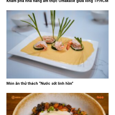
Khám phá nhà hàng ẩm thực Omakase giữa lòng TP.HCM
Món ăn thử thách “Nước sốt linh hồn”