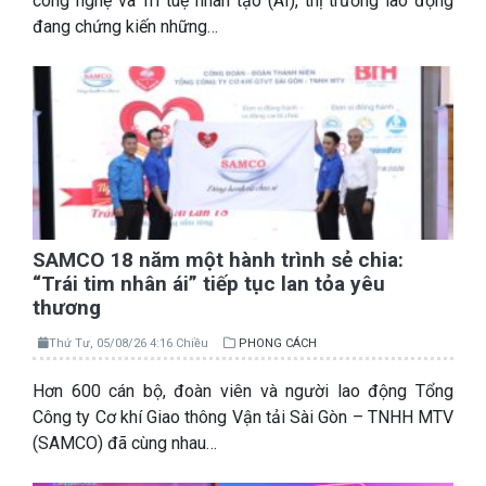
công nghệ và Trí tuệ nhân tạo (AI), thị trường lao động
đang chứng kiến những…
SAMCO 18 năm một hành trình sẻ chia:
“Trái tim nhân ái” tiếp tục lan tỏa yêu
thương
Thứ Tư, 05/08/26 4:16 Chiều
PHONG CÁCH
Hơn 600 cán bộ, đoàn viên và người lao động Tổng
Công ty Cơ khí Giao thông Vận tải Sài Gòn – TNHH MTV
(SAMCO) đã cùng nhau…