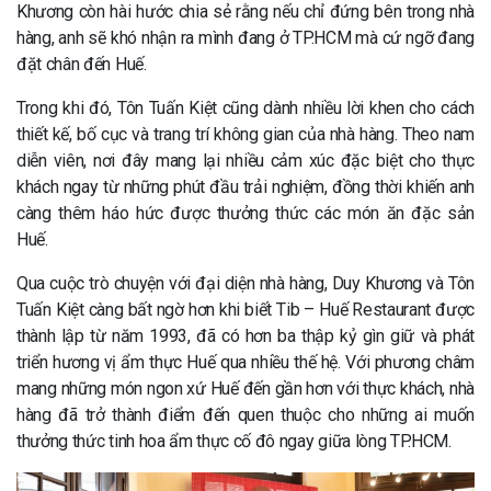
Khương còn hài hước chia sẻ rằng nếu chỉ đứng bên trong nhà
hàng, anh sẽ khó nhận ra mình đang ở TP.HCM mà cứ ngỡ đang
đặt chân đến Huế.
Trong khi đó, Tôn Tuấn Kiệt cũng dành nhiều lời khen cho cách
thiết kế, bố cục và trang trí không gian của nhà hàng. Theo nam
diễn viên, nơi đây mang lại nhiều cảm xúc đặc biệt cho thực
khách ngay từ những phút đầu trải nghiệm, đồng thời khiến anh
càng thêm háo hức được thưởng thức các món ăn đặc sản
Huế.
Qua cuộc trò chuyện với đại diện nhà hàng, Duy Khương và Tôn
Tuấn Kiệt càng bất ngờ hơn khi biết Tib – Huế Restaurant được
thành lập từ năm 1993, đã có hơn ba thập kỷ gìn giữ và phát
triển hương vị ẩm thực Huế qua nhiều thế hệ. Với phương châm
mang những món ngon xứ Huế đến gần hơn với thực khách, nhà
hàng đã trở thành điểm đến quen thuộc cho những ai muốn
thưởng thức tinh hoa ẩm thực cố đô ngay giữa lòng TP.HCM.