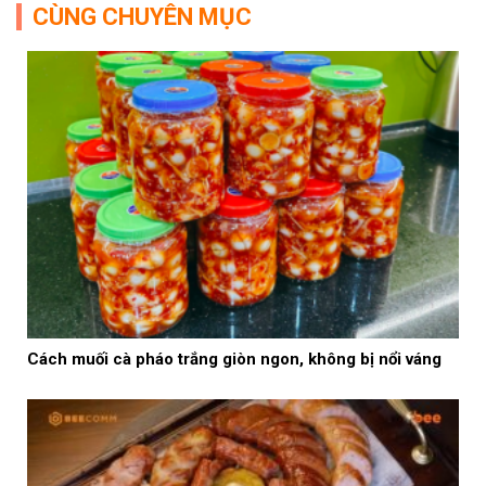
CÙNG CHUYÊN MỤC
Cách muối cà pháo trắng giòn ngon, không bị nổi váng