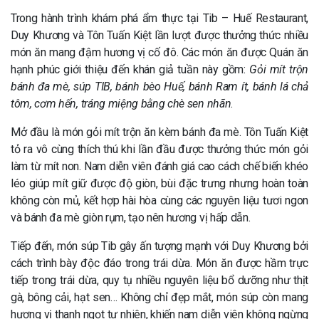
Trong hành trình khám phá ẩm thực tại Tib – Huế Restaurant,
Duy Khương và Tôn Tuấn Kiệt lần lượt được thưởng thức nhiều
món ăn mang đậm hương vị cố đô. Các món ăn được Quán ăn
hạnh phúc giới thiệu đến khán giả tuần này gồm:
Gỏi mít trộn
bánh đa mè, súp TIB, bánh bèo Huế, bánh Ram ít, bánh lá chả
tôm, cơm hến, tráng miệng bằng chè sen nhãn
.
Mở đầu là món gỏi mít trộn ăn kèm bánh đa mè. Tôn Tuấn Kiệt
tỏ ra vô cùng thích thú khi lần đầu được thưởng thức món gỏi
làm từ mít non. Nam diễn viên đánh giá cao cách chế biến khéo
léo giúp mít giữ được độ giòn, bùi đặc trưng nhưng hoàn toàn
không còn mủ, kết hợp hài hòa cùng các nguyên liệu tươi ngon
và bánh đa mè giòn rụm, tạo nên hương vị hấp dẫn.
Tiếp đến, món súp Tib gây ấn tượng mạnh với Duy Khương bởi
cách trình bày độc đáo trong trái dừa. Món ăn được hầm trực
tiếp trong trái dừa, quy tụ nhiều nguyên liệu bổ dưỡng như thịt
gà, bông cải, hạt sen… Không chỉ đẹp mắt, món súp còn mang
hương vị thanh ngọt tự nhiên, khiến nam diễn viên không ngừng