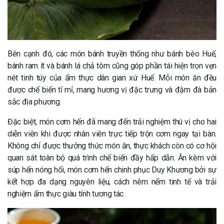
Bên cạnh đó, các món bánh truyền thống như bánh bèo Huế,
bánh ram ít và bánh lá chả tôm cũng góp phần tái hiện trọn vẹn
nét tinh túy của ẩm thực dân gian xứ Huế. Mỗi món ăn đều
được chế biến tỉ mỉ, mang hương vị đặc trưng và đậm đà bản
sắc địa phương.
Đặc biệt, món cơm hến đã mang đến trải nghiệm thú vị cho hai
diễn viên khi được nhân viên trực tiếp trộn cơm ngay tại bàn.
Không chỉ được thưởng thức món ăn, thực khách còn có cơ hội
quan sát toàn bộ quá trình chế biến đầy hấp dẫn. Ăn kèm với
súp hến nóng hổi, món cơm hến chinh phục Duy Khương bởi sự
kết hợp đa dạng nguyên liệu, cách nêm nếm tinh tế và trải
nghiệm ẩm thực giàu tính tương tác.