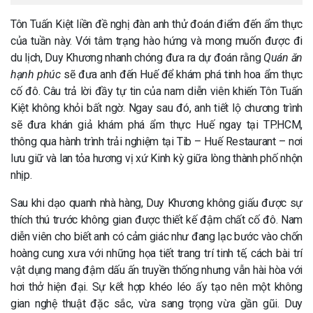
Tôn Tuấn Kiệt liền đề nghị đàn anh thử đoán điểm đến ẩm thực
của tuần này. Với tâm trạng hào hứng và mong muốn được đi
du lịch, Duy Khương nhanh chóng đưa ra dự đoán rằng
Quán ăn
hạnh phúc
sẽ đưa anh đến Huế để khám phá tinh hoa ẩm thực
cố đô. Câu trả lời đầy tự tin của nam diễn viên khiến Tôn Tuấn
Kiệt không khỏi bất ngờ. Ngay sau đó, anh tiết lộ chương trình
sẽ đưa khán giả khám phá ẩm thực Huế ngay tại TP.HCM,
thông qua hành trình trải nghiệm tại Tib – Huế Restaurant – nơi
lưu giữ và lan tỏa hương vị xứ Kinh kỳ giữa lòng thành phố nhộn
nhịp.
Sau khi dạo quanh nhà hàng, Duy Khương không giấu được sự
thích thú trước không gian được thiết kế đậm chất cố đô. Nam
diễn viên cho biết anh có cảm giác như đang lạc bước vào chốn
hoàng cung xưa với những họa tiết trang trí tinh tế, cách bài trí
vật dụng mang đậm dấu ấn truyền thống nhưng vẫn hài hòa với
hơi thở hiện đại. Sự kết hợp khéo léo ấy tạo nên một không
gian nghệ thuật đặc sắc, vừa sang trọng vừa gần gũi. Duy