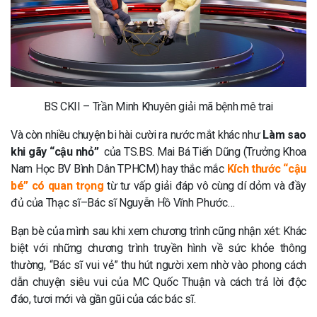
BS CKII – Trần Minh Khuyên giải mã bệnh mê trai
Và còn nhiều chuyện bi hài cười ra nước mắt khác như
Làm sao
khi gãy “cậu nhỏ”
của TS.BS. Mai Bá Tiến Dũng (Trưởng Khoa
Nam Học BV Bình Dân TPHCM) hay thắc mắc
Kích thước “cậu
bé” có quan trọng
từ tư vấp giải đáp vô cùng dí dỏm và đầy
đủ của Thạc sĩ–Bác sĩ Nguyễn Hồ Vĩnh Phước…
Bạn bè của mình sau khi xem chương trình cũng nhận xét: Khác
biệt với những chương trình truyền hình về sức khỏe thông
thường, “Bác sĩ vui vẻ” thu hút người xem nhờ vào phong cách
dẫn chuyện siêu vui của MC Quốc Thuận và cách trả lời độc
đáo, tươi mới và gần gũi của các bác sĩ.