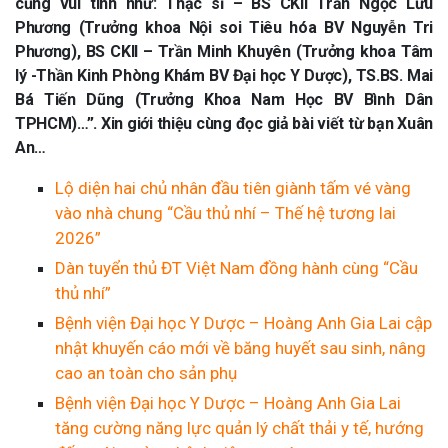
cũng vui tính như: Thạc sĩ – BS CKII Trần Ngọc Lưu
Phương (Trưởng khoa Nội soi Tiêu hóa BV Nguyễn Tri
Phương), BS CKII – Trần Minh Khuyên (Trưởng khoa Tâm
lý -Thần Kinh Phòng Khám BV Đại học Y Dược), TS.BS. Mai
Bá Tiến Dũng (Trưởng Khoa Nam Học BV Bình Dân
TPHCM)…”. Xin giới thiệu cùng đọc giả bài viết từ bạn Xuân
An…
Lộ diện hai chủ nhân đầu tiên giành tấm vé vàng
vào nhà chung “Cầu thủ nhí – Thế hệ tương lai
2026”
Dàn tuyển thủ ĐT Việt Nam đồng hành cùng “Cầu
thủ nhí”
Bệnh viện Đại học Y Dược – Hoàng Anh Gia Lai cập
nhật khuyến cáo mới về băng huyết sau sinh, nâng
cao an toàn cho sản phụ
Bệnh viện Đại học Y Dược – Hoàng Anh Gia Lai
tăng cường năng lực quản lý chất thải y tế, hướng