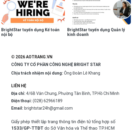
BrightStar tuyển dụng Kế toán
BrightStar tuyển dụng Quản lý
nội bộ
kinh doanh
© 2026 AOTRANG.VN
CÔNG TY CỔ PHẦN CÔNG NGHỆ BRIGHT STAR
Chịu trách nhiệm nội dung:
Ông Đoàn Lê Khang
LIÊN HỆ
Địa chỉ:
4/6B Văn Chung, Phường Tân Bình, TP.Hồ Chí Minh
Điện thoại:
(028) 62966189
Email:
brightstar24h@gmail.com
Giấy phép thiết lập trang thông tin điện tử tổng hợp số
1533/GP-TTĐT
do Sở Văn hóa và Thể thao TP.HCM