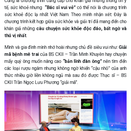
Cũng là chương trình cung cấp cho khán giả những thông tin y
tế, sức khoẻ nhưng
“Bác sĩ vui vẻ”
có thể nói là chương trình
sức khoẻ độc lạ nhất Việt Nam. Theo mình nhận xét: Đây là
chương trình kết hợp giữa sức khỏe và giải trí đã mang đến cho
khán giả những
câu chuyện sức khỏe độc đáo, bất ngờ và
thú vị nhất
.
Mình và gia đình mình nhớ hoài nhưng chủ đề siêu vui như:
Giải
mã bệnh mê trai
của BS CKII – Trần Minh Khuyên hay chuyện
mấy quý ông muốn nâng cao
“bản lĩnh đàn ông”
nên tìm đến
các loại rượu ngâm nhưng không ngờ khiến “cậu nhỏ” của anh
thức nhiều giờ liền không ngủ mà sau đó được Thạc sĩ – BS
CKII Trần Ngọc Lưu Phương “giải mã”.