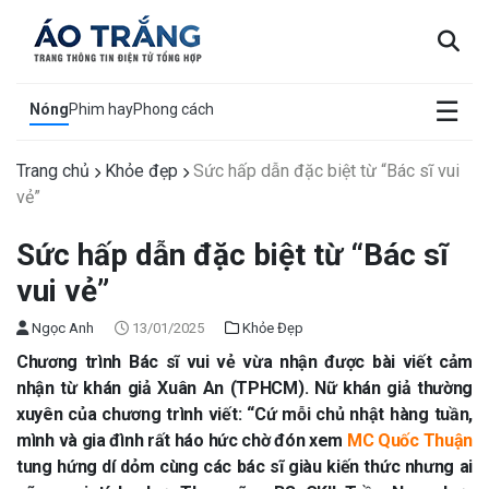
×
☰
Nóng
Phim hay
Phong cách
Trang chủ
Khỏe đẹp
Sức hấp dẫn đặc biệt từ “Bác sĩ vui
vẻ”
Sức hấp dẫn đặc biệt từ “Bác sĩ
vui vẻ”
Ngọc Anh
13/01/2025
Khỏe Đẹp
Chương trình Bác sĩ vui vẻ vừa nhận được bài viết cảm
nhận từ khán giả Xuân An (TPHCM). Nữ khán giả thường
xuyên của chương trình viết: “Cứ mỗi chủ nhật hàng tuần,
mình và gia đình rất háo hức chờ đón xem
MC Quốc Thuận
tung hứng dí dỏm cùng các bác sĩ giàu kiến thức nhưng ai