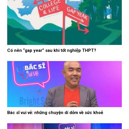
Có nên “gap year” sau khi tốt nghiệp THPT?
Bác sĩ vui vẻ: những chuyện dí dỏm về sức khoẻ