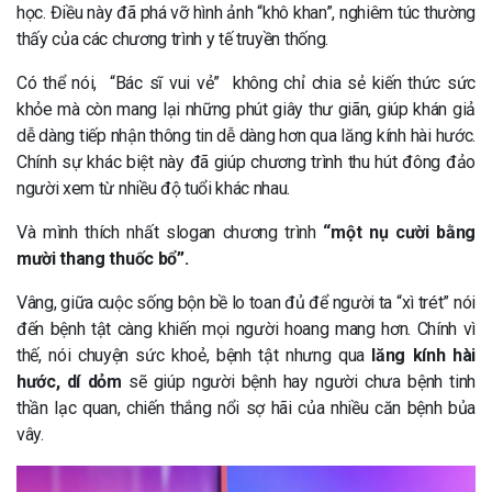
học. Điều này đã phá vỡ hình ảnh “khô khan”, nghiêm túc thường
thấy của các chương trình y tế truyền thống.
Có thể nói, “Bác sĩ vui vẻ” không chỉ chia sẻ kiến thức sức
khỏe mà còn mang lại những phút giây thư giãn, giúp khán giả
dễ dàng tiếp nhận thông tin dễ dàng hơn qua lăng kính hài hước.
Chính sự khác biệt này đã giúp chương trình thu hút đông đảo
người xem từ nhiều độ tuổi khác nhau.
Và mình thích nhất slogan chương trình
“một nụ cười bằng
mười thang thuốc bổ”.
Vâng, giữa cuộc sống bộn bề lo toan đủ để người ta “xì trét” nói
đến bệnh tật càng khiến mọi người hoang mang hơn. Chính vì
thế, nói chuyện sức khoẻ, bệnh tật nhưng qua
lăng kính hài
hước, dí dỏm
sẽ giúp người bệnh hay người chưa bệnh tinh
thần lạc quan, chiến thắng nổi sợ hãi của nhiều căn bệnh bủa
vây.