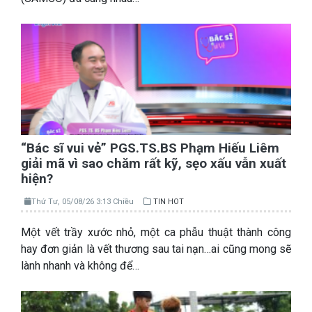
“Bác sĩ vui vẻ” PGS.TS.BS Phạm Hiếu Liêm
giải mã vì sao chăm rất kỹ, sẹo xấu vẫn xuất
hiện?
Thứ Tư, 05/08/26 3:13 Chiều
TIN HOT
Một vết trầy xước nhỏ, một ca phẫu thuật thành công
hay đơn giản là vết thương sau tai nạn…ai cũng mong sẽ
lành nhanh và không để…