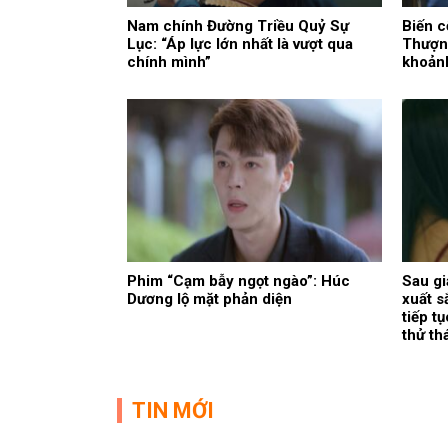
Nam chính Đường Triều Quỷ Sự
Biến c
Lục: “Áp lực lớn nhất là vượt qua
Thượn
chính mình”
khoảnh
Phim “Cạm bẫy ngọt ngào”: Húc
Sau gi
Dương lộ mặt phản diện
xuất s
tiếp t
thử th
TIN MỚI