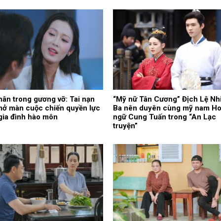
ân trong gương vỡ: Tai nạn
“Mỹ nữ Tân Cương” Địch Lệ Nhi
mở màn cuộc chiến quyền lực
Ba nên duyên cùng mỹ nam H
gia đình hào môn
ngữ Cung Tuấn trong “An Lạc
truyện”