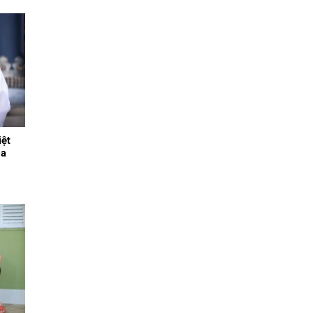
ệt
oa