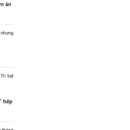
ảm án
, nhưng
rí tuệ
 tiếp