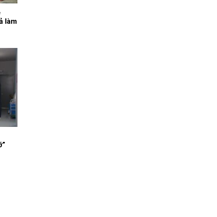
ẹ
ả làm
ỡ”