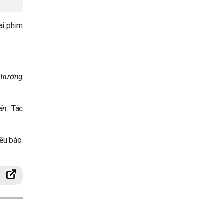
ai phim
 trường
án.
Tác
ều bào.
g