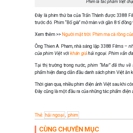
Phim là tác phẩm Việt chạ
Đây là phim thứ ba của Trấn Thành được 3388 Fil
trước đó. Phim “Bố già” mở màn với gần 8 tỉ đồng 
Xem thêm >>
Người mặt trời: Phim ma cà rồng của
Ông Thien A. Pham, nhà sáng lập 3388 Films –
nh
của phim Việt với
khán giả
hải ngoại. Phim vẫn đan
Tại thị trường trong nước,
phim “Mai” đã thu về
phẩm hiện đang dẫn đầu danh sách phim Việt ăn k
Thời gian qua, nhiều phim điện ảnh Việt sau khi c
Đây cũng là một đầu ra của những tác phẩm điện ả
Thẻ:
hải ngoại
,
phim
CÙNG CHUYÊN MỤC