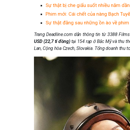
Sự thật bị che giấu suốt nhiều năm dầ
Phim mới: Cái chết của nàng Bạch Tuyết
Sự thật đằng sau những ồn ào về phim
Trang Deadline.com dẫn thông tin từ 3388 Film
USD (22,7 tỉ đồng)
tại 154 rạp ở Bắc Mỹ và
thu t
Lan, Cộng hòa Czech, Slovakia. Tổng doanh thu t