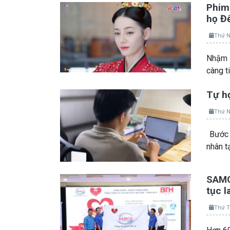
Phim 
họ Đ
Thứ N
Nhậm A
càng t
Tự họ
Thứ N
Bước 
nhân t
SAMCO
tục l
Thứ T