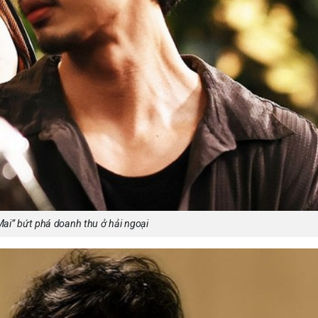
ai” bứt phá doanh thu ở hải ngoại