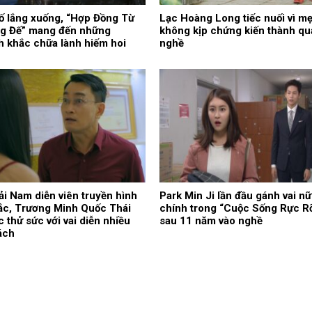
ố lắng xuống, “Hợp Đồng Từ
Lạc Hoàng Long tiếc nuối vì m
g Đế” mang đến những
không kịp chứng kiến thành qu
 khắc chữa lành hiếm hoi
nghề
ải Nam diễn viên truyền hình
Park Min Ji lần đầu gánh vai nữ
ắc, Trương Minh Quốc Thái
chính trong “Cuộc Sống Rực R
ục thử sức với vai diễn nhiều
sau 11 năm vào nghề
ách