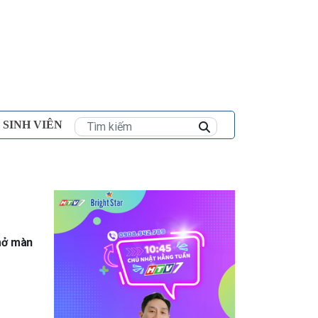
×
 SINH VIÊN
 mở màn