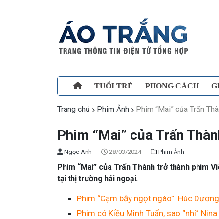
TUỔI TRẺ
PHONG CÁCH
G
Trang chủ
Phim Ảnh
Phim “Mai” của Trấn Thà
Phim “Mai” của Trấn Thành
Ngọc Anh
28/03/2024
Phim Ảnh
Phim “Mai” của Trấn Thành trở thành phim Việ
tại thị trường hải ngoại.
Phim “Cạm bẫy ngọt ngào”: Húc Dương 
Phim có Kiều Minh Tuấn, sao “nhí” Nin