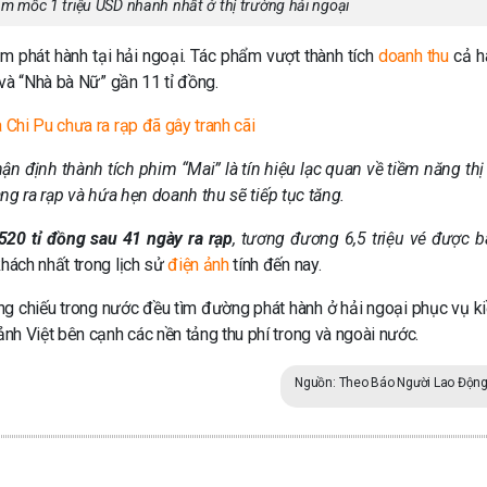
m mốc 1 triệu USD nhanh nhất ở thị trường hải ngoại
m phát hành tại hải ngoại. Tác phẩm vượt thành tích
doanh thu
cả h
và “Nhà bà Nữ” gần 11 tỉ đồng.
 Chi Pu chưa ra rạp đã gây tranh cãi
ận định thành tích phim “Mai” là tín hiệu lạc quan về tiềm năng thị
g ra rạp và hứa hẹn doanh thu sẽ tiếp tục tăng.
520 tỉ đồng sau 41 ngày ra rạp
, tương đương 6,5 triệu vé được b
hách nhất trong lịch sử
điện ảnh
tính đến nay.
ông chiếu trong nước đều tìm đường phát hành ở hải ngoại phục vụ ki
nh Việt bên cạnh các nền tảng thu phí trong và ngoài nước.
Nguồn: Theo Báo Người Lao Độn