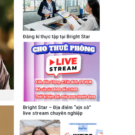
Đăng kí thực tập tại Bright Star
Bright Star – Địa điểm “xịn sò”
live stream chuyên nghiệp