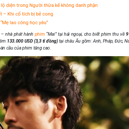
n lộ diện trong Người thừa kế không danh phận
 – Khi cổ tích bị bẻ cong
 “Mẹ lao công học yêu”
s – nhà phát hành
phim
“Mai” tại hải ngoại, cho biết phim thu về
9
hêm
133.000 USD (3,3 tỉ đồng)
tại châu Âu gồm: Anh, Pháp, Đức, Na
oàn cầu của phim tăng cao.