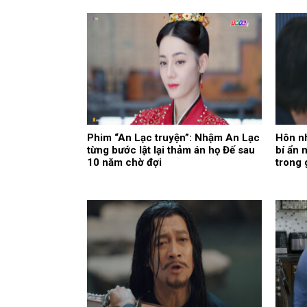
Phim “An Lạc truyện”: Nhậm An Lạc
Hôn nh
từng bước lật lại thảm án họ Đế sau
bí ẩn 
10 năm chờ đợi
trong 