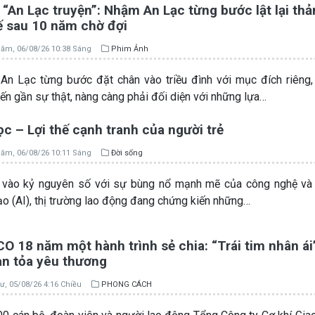
“An Lạc truyện”: Nhậm An Lạc từng bước lật lại th
ế sau 10 năm chờ đợi
ăm, 06/08/26 10:38 Sáng
Phim Ảnh
n Lạc từng bước đặt chân vào triều đình với mục đích riêng
iến gần sự thật, nàng càng phải đối diện với những lựa…
c – Lợi thế cạnh tranh của người trẻ
ăm, 06/08/26 10:11 Sáng
Đời sống
vào kỷ nguyên số với sự bùng nổ mạnh mẽ của công nghệ và T
ạo (AI), thị trường lao động đang chứng kiến những…
 18 năm một hành trình sẻ chia: “Trái tim nhân ái”
an tỏa yêu thương
ư, 05/08/26 4:16 Chiều
PHONG CÁCH