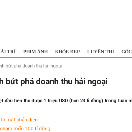
IẢI TRÍ
PHIM ẢNH
KHỎE ĐẸP
LUYỆN THI
GÓC
nh bứt phá doanh thu hải ngoại
 bứt phá doanh thu hải ngoại
t đầu tiên thu được 1 triệu USD (hơn 23 tỉ đồng) trong tuần
lộ mặt phản diện
a chạm mốc 100 tỉ đồng