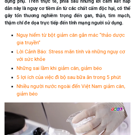
dụng phụ. Trên thực tế, phía sau những lời cam kết hấp
dẫn này là nguy cơ tiềm ẩn từ các chất cấm độc hại, có thể
gây tổn thương nghiêm trọng đến gan, thận, tim mạch,
thậm chí đe dọa trực tiếp đến tính mạng người sử dụng.
Nguy hiểm từ bột giảm cân gắn mác “thảo dược
gia truyền”
Lời Cảnh Báo: Stress mãn tính và những nguy cơ
với sức khỏe
Những sai lầm khi giảm cân, giảm béo
5 lợi ích của việc đi bộ sau bữa ăn trong 5 phút
Nhiều người nước ngoài đến Việt Nam giảm cân,
giảm béo