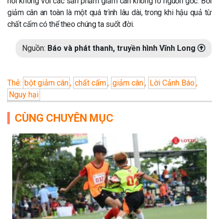
nói không với các sản phẩm giảm cân không rõ nguồn gốc. Bởi
giảm cân an toàn là một quá trình lâu dài, trong khi hậu quả từ
chất cấm có thể theo chúng ta suốt đời.
Nguồn:
Báo và phát thanh, truyền hình Vĩnh Long
Thẻ:
bột giảm cân
,
chất cấm
,
giảm cân
,
Lời Cảnh Báo
,
Nguy hại
CÙNG CHUYÊN MỤC