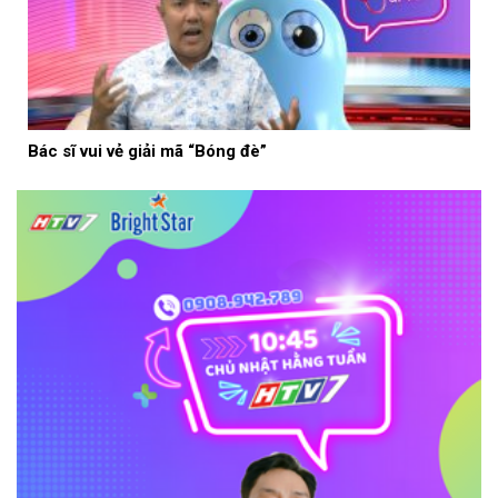
Bác sĩ vui vẻ giải mã “Bóng đè”