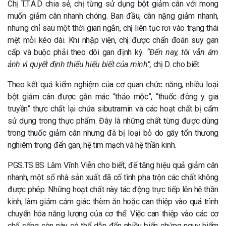
Chị T.T.A.D chia sẻ, chị từng sử dụng bột giảm cân với mong
muốn giảm cân nhanh chóng. Ban đầu, cân nặng giảm nhanh,
nhưng chỉ sau một thời gian ngắn, chị liên tục rơi vào trạng thái
mệt mỏi kéo dài. Khi nhập viện, chị được chẩn đoán suy gan
cấp và buộc phải theo dõi gan định kỳ.
“Đến nay, tôi vẫn ám
ảnh vì quyết định thiếu hiểu biết của mình”,
chị D. cho biết.
Theo kết quả kiểm nghiệm của cơ quan chức năng, nhiều loại
bột giảm cân được gắn mác “thảo mộc”, “thuốc đông y gia
truyền” thực chất lại chứa sibutramin và các hoạt chất bị cấm
sử dụng trong thực phẩm. Đây là những chất từng được dùng
trong thuốc giảm cân nhưng đã bị loại bỏ do gây tổn thương
nghiêm trọng đến gan, hệ tim mạch và hệ thần kinh.
PGS.TS.BS Lâm Vĩnh Viễn cho biết, để tăng hiệu quả giảm cân
nhanh, một số nhà sản xuất đã cố tình pha trộn các chất không
được phép. Những hoạt chất này tác động trực tiếp lên hệ thần
kinh, làm giảm cảm giác thèm ăn hoặc can thiệp vào quá trình
chuyển hóa năng lượng của cơ thể. Việc can thiệp vào các cơ
chế sống còn này có thể dẫn đến nhiều biến chứng nguy hiểm