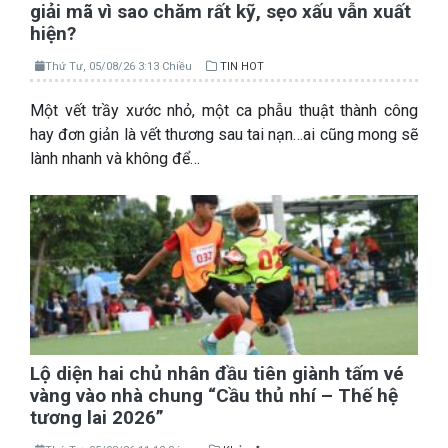
giải mã vì sao chăm rất kỹ, sẹo xấu vẫn xuất
hiện?
Thứ Tư, 05/08/26 3:13 Chiều
TIN HOT
Một vết trầy xước nhỏ, một ca phẫu thuật thành công
hay đơn giản là vết thương sau tai nạn…ai cũng mong sẽ
lành nhanh và không để…
Lộ diện hai chủ nhân đầu tiên giành tấm vé
vàng vào nhà chung “Cầu thủ nhí – Thế hệ
tương lai 2026”