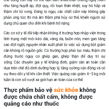
như tăng huyết áp, đột quỵ, rối loạn thân nhiệt, suy hô hấp và
thậm chí tử vong. Đáng lo ngại, các chất cấm này không gây
phản ứng tức thì mà âm thầm phá hủy cơ thể, khiến người sử
dụng chủ quan cho đến khi bệnh trở nặng.
Các cơ sở y tế đã tiếp nhận không ít trường hợp nhập viện trong
tình trạng mệt mỏi kéo dài, vàng da, buồn nôn, men gan tăng
cao đột ngột, nguyên nhân xuất phát từ việc sử dụng bột giảm
cân không rõ nguồn gốc. Có trường hợp phải lọc máu, thậm chí
đứng trước nguy cơ ghép gan, ghép thận để duy trì sự
sống. Các chuyên gia y tế khẳng định, giảm cân an toàn cần
dựa trên chế độ dinh dưỡng hợp lý, tăng cường vận động và có
sự theo dõi y tế khi cần thiết. Việc quảng cáo giảm 4–5 kg mỗi
tuần là con số vượt xa giới hạn an toàn của cơ thể.
Thực phẩm bảo vệ
sức khỏe
không
được chứa chất cấm, không được
quảng cáo như thuốc