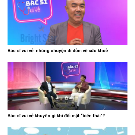
Bác sĩ vui vẻ: những chuyện dí dỏm về sức khoẻ
Bác sĩ vui vẻ khuyên gì khi đối mặt “biến thái”?