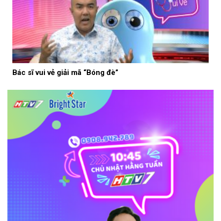
Bác sĩ vui vẻ giải mã “Bóng đè”