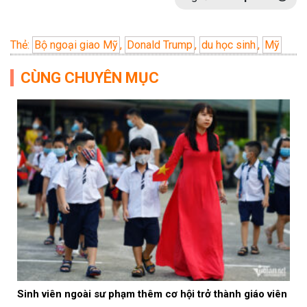
Thẻ:
Bộ ngoại giao Mỹ
,
Donald Trump
,
du học sinh
,
Mỹ
CÙNG CHUYÊN MỤC
Sinh viên ngoài sư phạm thêm cơ hội trở thành giáo viên