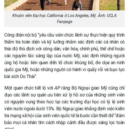
Khuôn viên Đại học California ở Los Angeles, Mỹ. Ảnh: UCLA
Fanpage
Công điện nội bộ “yêu cầu viên chức lãnh sự thực hiện quy trình
thẩm tra toàn diện và kỹ lưỡng nhằm xác định các cá nhân có
thái độ thù địch với công dân, văn hóa, chính phủ, thể chế hoặc
các nguyên tắc sáng lập của nước Mỹ, xác định những người
ủng hộ hoặc liên quan đến tổ chức khủng bố, đe dọa an ninh
quốc gia Mỹ, hoặc những người có hành vi quấy rối và bạo lực
bài xích Do Thái”.
Một quan chức tiết lộ với
AP
rằng Bộ Ngoại giao Mỹ cũng chỉ
đạo các lãnh sự quán ưu tiên xử lý hồ sơ của những sinh viên
có nguyện vọng theo học tại các trường đại học có tỷ lệ sinh
viên nước ngoài dưới 15%. Bộ Ngoại giao khẳng định việc kiểm
tra mạng xã hội của sinh viên quốc tế là bước cần thiết để “đảm
bảo mọi cá nhân tìm cách nhập cảnh đều được sàng lọc toàn