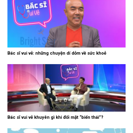
Bác sĩ vui vẻ: những chuyện dí dỏm về sức khoẻ
Bác sĩ vui vẻ khuyên gì khi đối mặt “biến thái”?