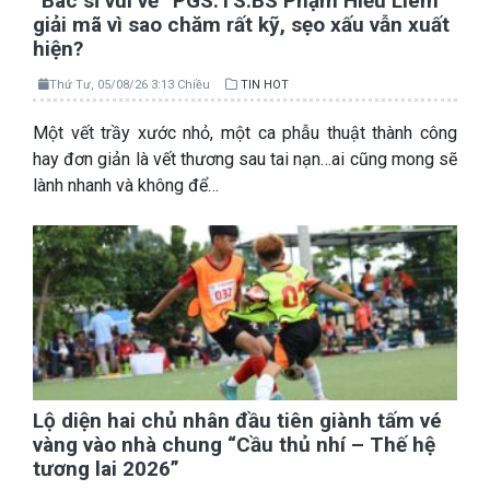
“Bác sĩ vui vẻ” PGS.TS.BS Phạm Hiếu Liêm
giải mã vì sao chăm rất kỹ, sẹo xấu vẫn xuất
hiện?
Thứ Tư, 05/08/26 3:13 Chiều
TIN HOT
Một vết trầy xước nhỏ, một ca phẫu thuật thành công
hay đơn giản là vết thương sau tai nạn…ai cũng mong sẽ
lành nhanh và không để…
Lộ diện hai chủ nhân đầu tiên giành tấm vé
vàng vào nhà chung “Cầu thủ nhí – Thế hệ
tương lai 2026”