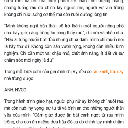
Giữa một xã hội mà thực phẩm trở thành nỗi hoang mang,
những luống rau do chính tay người mẹ, người vợ vun trồng
không chỉ nuôi sống cơ thể, mà còn nuôi dưỡng lòng tin.
“Mình không nghĩ bản thân sẽ trở thành một người nông phố
như bây giờ, càng trồng lại càng thấy mê”, chị nói và nhắn nhủ:
“Nếu ai từng muốn bắt đầu nhưng chưa dám, mình chỉ muốn nói
là hãy thử đi. Không cần sân vườn rộng, không cần nhiều kinh
nghiệm. Chỉ cần một vài chậu nhỏ, chút ánh nắng, ít đất và sự
chăm sóc mỗi ngày là đủ”.
Trong mỗi bữa cơm của gia đình chị Vy đều có
rau xanh
,
trái cây
nhà trồng được
ẢNH: NVCC
Trong hành trình gieo hạt, người phụ nữ ấy không chỉ nuôi rau,
mà còn nuôi hy vọng, sự tử tế và bình an cho những người thân
yêu của mình. “Cảm giác được ăn bát canh ngọt từ rau mình
trồng, cho con ăn miếng dưa hấu đỏ au do chính tay mình chăm