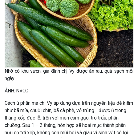
Nhờ có khu vườn, gia đình chị Vy được ăn rau, quả sạch mỗi
ngày
ẢNH: NVCC
Cách ủ phân mà chị Vy áp dụng dựa trên nguyên liệu dễ kiếm
như bã mía, chuối chín, bã cà phê, vỏ trứng… được ủ trong
thùng xốp đục lỗ, trộn với men cám gạo, tro trấu, phân
chuồng. Sau 1 – 2 tháng, hỗn hợp sẽ hoai mục thành phân
hữu cơ tơi xốp, không còn mùi hôi và giàu vi sinh vật có lợi.