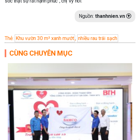
sóc thật sự rất hạnh phúc”, chị Vy nói.
Nguồn:
thanhnien.vn
Thẻ:
Khu vườn 30 m² xanh mướt
,
nhiều rau trái sạch
CÙNG CHUYÊN MỤC