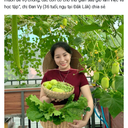
học tập”, chị Đan Vy (36 tuổi, ngụ tại Đắk Lắk) chia sẻ.