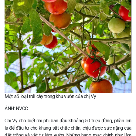
Một số loại trái cây trong khu vườn của chị Vy
ẢNH: NVCC
Chị Vy cho biết chi phí ban đầu khoảng 50 triệu đồng, phần lớn
là để đầu tư cho khung sắt chắc chắn, chịu được sức nặng của
đất trồng và vật tư làm vườn. Những hạng mục chính như làm