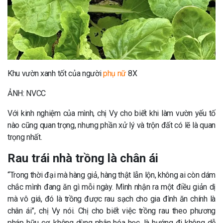
Khu vườn xanh tốt của người
phụ nữ
8X
ẢNH: NVCC
Với kinh nghiệm của mình, chị Vy cho biết khi làm vườn yếu tố
nào cũng quan trọng, nhưng phần xử lý và trộn đất có lẽ là quan
trọng nhất.
Rau trái nhà trồng là chân ái
“Trong thời đại mà hàng giả, hàng thật lẫn lộn, không ai còn dám
chắc mình đang ăn gì mỗi ngày. Mình nhận ra một điều giản dị
mà vô giá, đó là trồng được rau sạch cho gia đình ăn chính là
chân ái”, chị Vy nói. Chị cho biết việc trồng rau theo phương
pháp hữu cơ, không dùng phân hóa học, là hướng đi không dễ