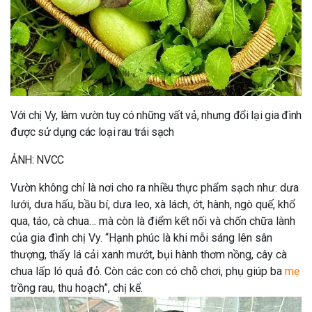
Với chị Vy, làm vườn tuy có những vất vả, nhưng đổi lại gia đình
được sử dụng các loại rau trái sạch
ẢNH: NVCC
Vườn không chỉ là nơi cho ra nhiều thực phẩm sạch như: dưa
lưới, dưa hấu, bầu bí, dưa leo, xà lách, ớt, hành, ngò quế, khổ
qua, táo, cà chua… mà còn là điểm kết nối và chốn chữa lành
của gia đình chị Vy. “Hạnh phúc là khi mỗi sáng lên sân
thượng, thấy lá cải xanh mướt, bụi hành thơm nồng, cây cà
chua lấp ló quả đỏ. Còn các con có chỗ chơi, phụ giúp ba
mẹ
trồng rau, thu hoạch”, chị kể.