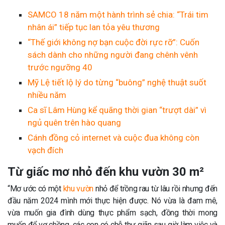
SAMCO 18 năm một hành trình sẻ chia: “Trái tim
nhân ái” tiếp tục lan tỏa yêu thương
“Thế giới không nợ bạn cuộc đời rực rỡ”: Cuốn
sách dành cho những người đang chênh vênh
trước ngưỡng 40
Mỹ Lệ tiết lộ lý do từng “buông” nghệ thuật suốt
nhiều năm
Ca sĩ Lâm Hùng kể quãng thời gian “trượt dài” vì
ngủ quên trên hào quang
Cánh đồng cỏ internet và cuộc đua không còn
vạch đích
Từ giấc mơ nhỏ đến khu vườn 30 m²
“Mơ ước có một
khu vườn
nhỏ để trồng rau từ lâu rồi nhưng đến
đầu năm 2024 mình mới thực hiện được. Nó vừa là đam mê,
vừa muốn gia đình dùng thực phẩm sạch, đồng thời mong
muốn để vợ chồng, các con có chỗ thư giãn sau giờ làm việc và