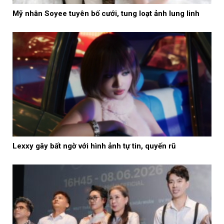
Mỹ nhân Soyee tuyên bố cưới, tung loạt ảnh lung linh
Lexxy gây bất ngờ với hình ảnh tự tin, quyến rũ