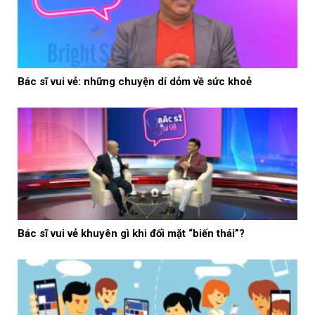
Bác sĩ vui vẻ: những chuyện dí dỏm về sức khoẻ
Bác sĩ vui vẻ khuyên gì khi đối mặt “biến thái”?