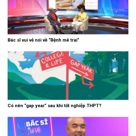
Bác sĩ vui vẻ nói về “Bệnh mê trai”
Có nên “gap year” sau khi tốt nghiệp THPT?