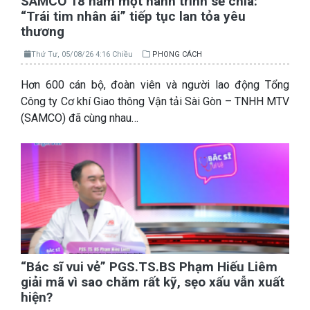
SAMCO 18 năm một hành trình sẻ chia:
“Trái tim nhân ái” tiếp tục lan tỏa yêu
thương
Thứ Tư, 05/08/26 4:16 Chiều
PHONG CÁCH
Hơn 600 cán bộ, đoàn viên và người lao động Tổng
Công ty Cơ khí Giao thông Vận tải Sài Gòn – TNHH MTV
(SAMCO) đã cùng nhau…
“Bác sĩ vui vẻ” PGS.TS.BS Phạm Hiếu Liêm
giải mã vì sao chăm rất kỹ, sẹo xấu vẫn xuất
hiện?