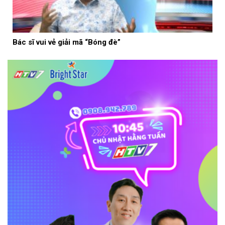
Bác sĩ vui vẻ giải mã “Bóng đè”