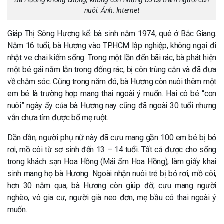
Bà Hương không chồng, không con nhưng có cả trăm người con
nuôi. Ảnh: Internet
Giáp Thị Sông Hương kể: bà sinh năm 1974, quê ở Bắc Giang.
Năm 16 tuổi, bà Hương vào TP.HCM lập nghiệp, không ngại đi
nhặt ve chai kiếm sống. Trong một lần đến bãi rác, bà phát hiện
một bé gái nằm lẫn trong đống rác, bị côn trùng cắn và đã đưa
về chăm sóc. Cũng trong năm đó, bà Hương còn nuôi thêm một
em bé là trường hợp mang thai ngoài ý muốn. Hai cô bé “con
nuôi” ngày ấy của bà Hương nay cũng đã ngoài 30 tuổi nhưng
vẫn chưa tìm được bố mẹ ruột.
Dần dần, người phụ nữ này đã cưu mang gần 100 em bé bị bỏ
rơi, mồ côi từ sơ sinh đến 13 – 14 tuổi. Tất cả được cho sống
trong khách sạn Hoa Hồng (Mái ấm Hoa Hồng), làm giấy khai
sinh mang họ bà Hương. Ngoài nhận nuôi trẻ bị bỏ rơi, mồ côi,
hơn 30 năm qua, bà Hương còn giúp đỡ, cưu mang người
nghèo, vô gia cư, người già neo đơn, mẹ bầu có thai ngoài ý
muốn.