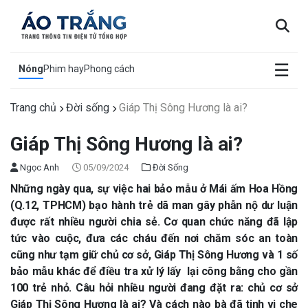
×
☰
Nóng
Phim hay
Phong cách
Trang chủ
Đời sống
Giáp Thị Sông Hương là ai?
Giáp Thị Sông Hương là ai?
Ngọc Anh
05/09/2024
Đời Sống
Những ngày qua, sự việc hai bảo mẫu ở Mái ấm Hoa Hồng
(Q.12, TPHCM) bạo hành trẻ dã man gây phẫn nộ dư luận
được rất nhiều người chia sẻ. Cơ quan chức năng đã lập
tức vào cuộc, đưa các cháu đến nơi chăm sóc an toàn
cũng như tạm giữ chủ cơ sở, Giáp Thị Sông Hương và 1 số
bảo mẫu khác để điều tra xử lý lấy lại công bằng cho gần
100 trẻ nhỏ. Câu hỏi nhiều người đang đặt ra: chủ cơ sở
Giáp Thị Sông Hương là ai? Và cách nào bà đã tinh vi che