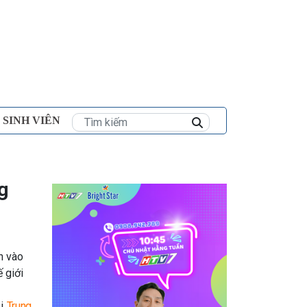
×
 SINH VIÊN
g
n vào
 giới
ại
Trung