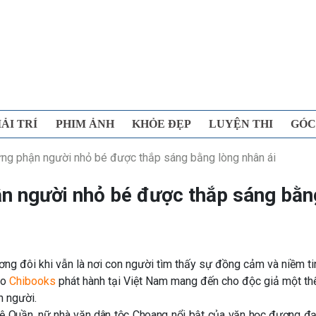
IẢI TRÍ
PHIM ẢNH
KHỎE ĐẸP
LUYỆN THI
GÓC
ng phận người nhỏ bé được thắp sáng bằng lòng nhân ái
n người nhỏ bé được thắp sáng bằn
ơng đôi khi vẫn là nơi con người tìm thấy sự đồng cảm và niềm ti
o
Chibooks
phát hành tại Việt Nam mang đến cho độc giả một thế
h người.
ệ Quần
, nữ nhà văn dân tộc Choang nổi bật của văn học đương đ