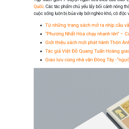
Quốc
. Các tác phẩm chủ yếu lấy bối cảnh nông thô
cuộc sống luôn bị bủa vây bởi nghèo khó, cô độc v
Từ những trang sách mở ra nhịp cầu vă
“Phương Nhất Hòa chạy nhanh lên” – Câ
Giới thiệu sách mới phát hành Thôn An
Tác giả Việt Đỗ Quang Tuấn Hoàng giao
Giao lưu cùng nhà văn Đông Tây -“ngườ