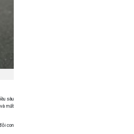
iều sâu
 và mất
 đỗi con