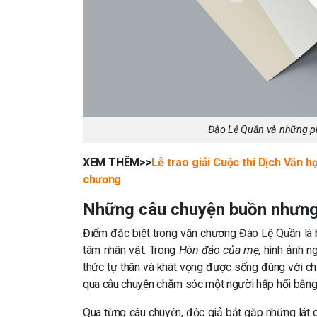
Đào Lệ Quần và những ph
XEM THÊM>>
Lễ trao giải Cuộc thi Dịch Văn họ
chương
Những câu chuyện buồn nhưng
Điểm đặc biệt trong văn chương Đào Lệ Quần là 
tâm nhân vật. Trong
Hòn đảo của mẹ
, hình ảnh n
thức tự thân và khát vọng được sống đúng với ch
qua câu chuyện chăm sóc một người hấp hối bằng 
Qua từng câu chuyện, độc giả bắt gặp những lát cắt