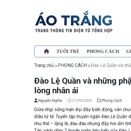
TUỔI TRẺ
PHONG CÁCH
G
Trang chủ
PHONG CÁCH
Đào Lệ Quần và nhữ
Đào Lệ Quần và những phậ
lòng nhân ái
Nguyễn Nghĩa
21/05/2026
Phong Cách
Giữa nhịp sống hiện đại đầy biến động, văn chư
điều tử tế.
Tuyển tập truyện ngắn Đào Lệ Quần
d
như thế – lặng lẽ, đau đáu nhưng đầy hơi ấm tìn
Tập sách gồm 7 truyện ngắn tiêu biểu của
Đào L