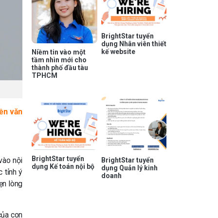
BrightStar tuyển
dụng Nhân viên thiết
kế website
Niềm tin vào một
tầm nhìn mới cho
thành phố đầu tàu
TPHCM
nền văn
BrightStar tuyển
vào nội
BrightStar tuyển
dụng Kế toán nội bộ
dụng Quản lý kinh
 tỉnh ý
doanh
ẹn lòng
của con