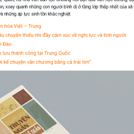
n, xoay quanh những con người bình dị ở tầng lớp thấp nhất của xã h
à những áp lực sinh tồn khắc nghiệt.
n hóa Việt – Trung
u chuyện thiếu nhi đầy cảm xúc về nghị lực và tình người
h Đào
 lưu thành công tại Trung Quốc
i kể chuyện văn chương bằng cả trái tim”