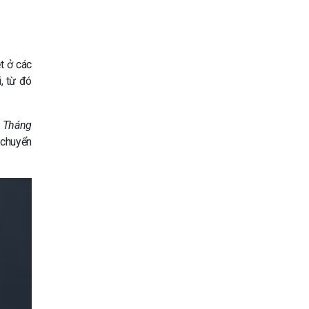
t ở các
, từ đó
,
Tháng
 chuyển