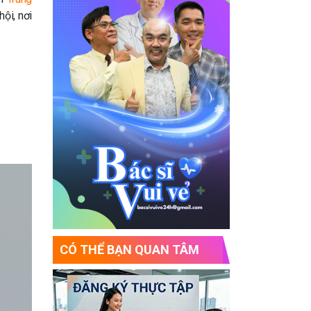
ội, nơi
CÓ THỂ BẠN QUAN TÂM