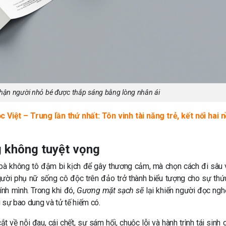
ận người nhỏ bé được thắp sáng bằng lòng nhân ái
c Việt – Trung lần thứ nhất: Tôn vinh tài năng trẻ, kết nối hai 
 không tuyệt vọng
bà không tô đậm bi kịch để gây thương cảm, mà chọn cách đi sâu 
gười phụ nữ sống cô độc trên đảo trở thành biểu tượng cho sự thức
ính mình. Trong khi đó,
Gương mặt sạch sẽ
lại khiến người đọc ngh
sự bao dung và tử tế hiếm có.
 về nỗi đau, cái chết, sự sám hối, chuộc lỗi và hành trình tái sinh 