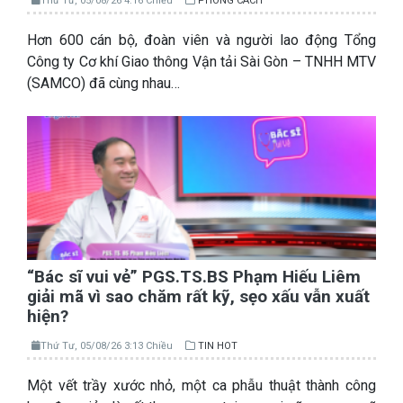
Thứ Tư, 05/08/26 4:16 Chiều
PHONG CÁCH
Hơn 600 cán bộ, đoàn viên và người lao động Tổng
Công ty Cơ khí Giao thông Vận tải Sài Gòn – TNHH MTV
(SAMCO) đã cùng nhau…
“Bác sĩ vui vẻ” PGS.TS.BS Phạm Hiếu Liêm
giải mã vì sao chăm rất kỹ, sẹo xấu vẫn xuất
hiện?
Thứ Tư, 05/08/26 3:13 Chiều
TIN HOT
Một vết trầy xước nhỏ, một ca phẫu thuật thành công