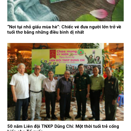
“Nơi tụi nhỏ giấu mùa hè”: Chiếc vé đưa người lớn trở về
tuổi thơ bằng những điều bình dị nhất
50 năm Liên đội TNXP Dũng Chí: Một thời tuổi trẻ cống