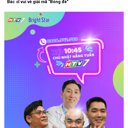
Bác sĩ vui vẻ giải mã “Bóng đè”