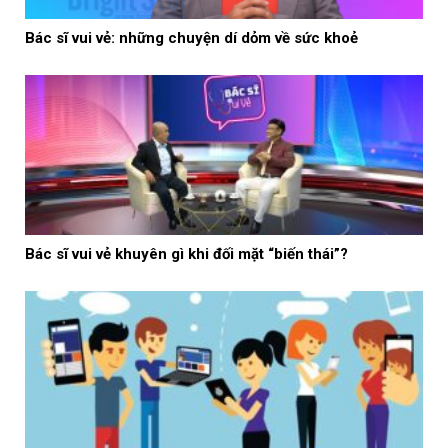
Bác sĩ vui vẻ: những chuyện dí dỏm về sức khoẻ
Bác sĩ vui vẻ khuyên gì khi đối mặt “biến thái”?