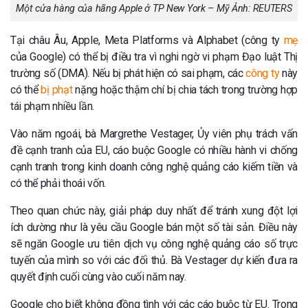
Một cửa hàng của hãng Apple ở TP New York – Mỹ Ảnh: REUTERS
Tại châu Âu, Apple, Meta Platforms và Alphabet (công ty
mẹ
của Google) có thể bị điều tra vì nghi ngờ vi phạm Đạo luật Thị
trường số (DMA). Nếu bị phát hiện có sai phạm, các
công ty
này
có thể
bị phạt
nặng hoặc thậm chí bị chia tách trong trường hợp
tái phạm nhiều lần.
Vào năm ngoái, bà Margrethe Vestager, Ủy viên phụ trách vấn
đề cạnh tranh của EU, cáo buộc Google có nhiều hành vi chống
cạnh tranh trong kinh doanh công nghệ quảng cáo kiếm tiền và
có thể phải thoái vốn.
Theo quan chức này, giải pháp duy nhất để tránh xung đột lợi
ích dường như là yêu cầu Google bán một số tài sản. Điều này
sẽ ngăn Google ưu tiên dịch vụ công nghệ quảng cáo số trực
tuyến của mình so với các đối thủ. Bà Vestager dự kiến đưa ra
quyết định cuối cùng vào cuối năm nay.
Google cho biết không đồng tình với các cáo buộc từ EU. Trong