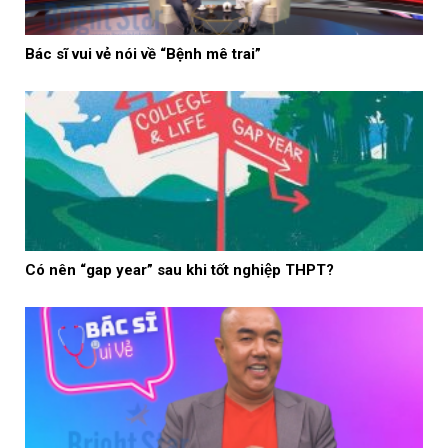
Bác sĩ vui vẻ nói về “Bệnh mê trai”
Có nên “gap year” sau khi tốt nghiệp THPT?