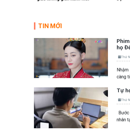
TIN MỚI
Phim 
họ Đ
Thứ N
Nhậm A
càng t
Tự họ
Thứ N
Bước 
nhân t