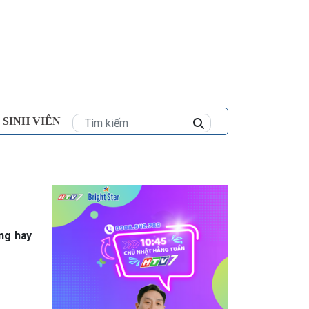
×
 SINH VIÊN
ng hay