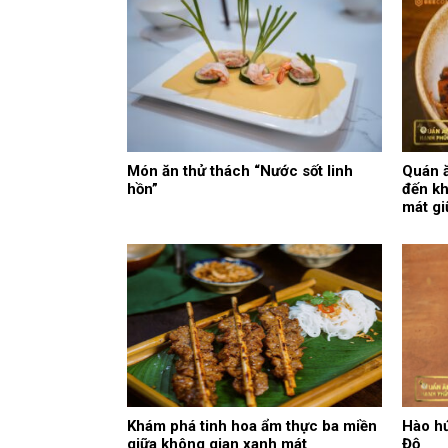
Món ăn thử thách “Nước sốt linh
Quán ă
hồn”
đến kh
mát g
Khám phá tinh hoa ẩm thực ba miền
Hào hứ
giữa không gian xanh mát
Độ