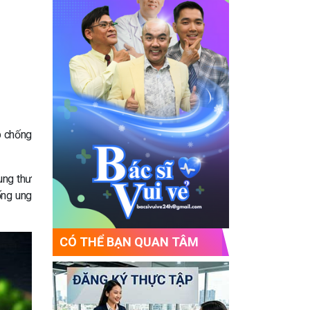
p chống
ung thư
ống ung
CÓ THỂ BẠN QUAN TÂM