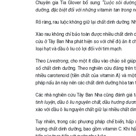
Chuyên gia Tia Glover bổ sung:
“Luộc sôi dường
dưỡng, đặc biệt đối với những vitamin tan trong 
Rõ ràng, rau luộc không giữ lại chất dinh dưỡng. 
Xào rau không chỉ bảo toàn được nhiều chất dinh 
cứu ở Tây Ban Nha phát hiện so với chế độ ăn ít c
loại hạt và dầu ô liu có lợi đối với tim mạch.
Theo
Livestrong
, cho một ít dầu vào chảo sẽ giú
số chất dinh dưỡng. Theo nghiên cứu đăng trên 
nhiều carotenoid (tiền chất của vitamin A) và m
pháp nấu ăn này nên các chất dinh dưỡng hòa tan 
Các nhà nghiên cứu Tây Ban Nha cũng đánh giá t
tinh luyện, dầu ô liu nguyên chất, dầu hướng dư
xào với dầu ô liu nguyên chất giữ lại nhiều chất di
Tuy nhiên, trong các phương pháp chế biến, hấp
lượng chất dinh dưỡng, bao gồm vitamin C. Khi h