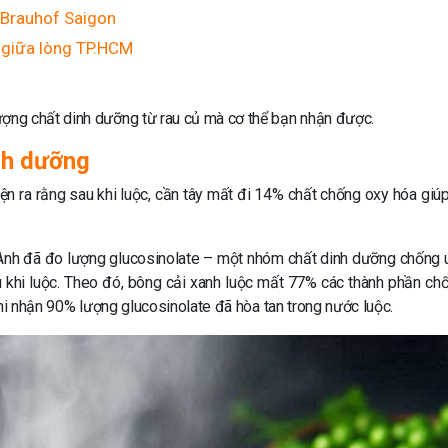
 Brauhof Saigon
giữa lòng TP.HCM
ợng chất dinh dưỡng từ rau củ mà cơ thể bạn nhận được.
nh dưỡng
iện ra rằng sau khi luộc, cần tây mất đi 14% chất chống oxy hóa giú
 Anh đã đo lượng glucosinolate – một nhóm chất dinh dưỡng chống 
u khi luộc. Theo đó, bông cải xanh luộc mất 77% các thành phần ch
ghi nhận 90% lượng glucosinolate đã hòa tan trong nước luộc.