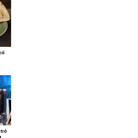
cố
 trở
a