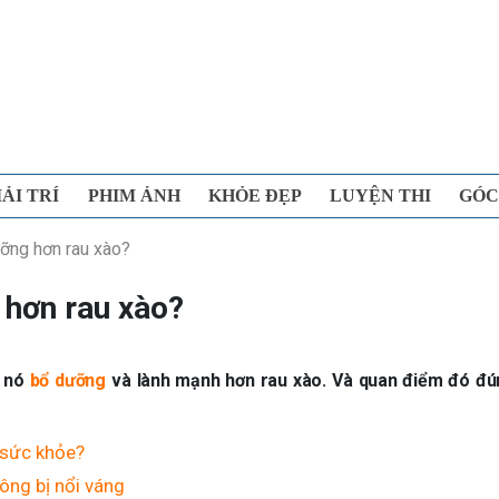
IẢI TRÍ
PHIM ẢNH
KHỎE ĐẸP
LUYỆN THI
GÓC
ưỡng hơn rau xào?
 hơn rau xào?
g nó
bổ dưỡng
và lành mạnh hơn rau xào. Và quan điểm đó đú
 sức khỏe?
ông bị nổi váng