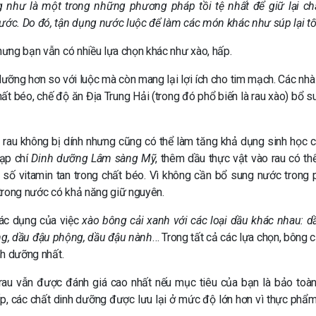
 như là một trong những phương pháp tồi tệ nhất để giữ lại ch
nước. Do đó, tận dụng nước luộc để làm các món khác như súp lại t
Nhưng bạn vẫn có nhiều lựa chọn khác như xào, hấp.
dưỡng hơn so với luộc mà còn mang lại lợi ích cho tim mạch. Các nhà
hất béo, chế độ ăn Địa Trung Hải (trong đó phổ biến là rau xào) bổ s
p rau không bị dính nhưng cũng có thể làm tăng khả dụng sinh học 
tạp chí
Dinh dưỡng Lâm sàng Mỹ
, thêm dầu thực vật vào rau có thể
ột số vitamin tan trong chất béo. Vì không cần bổ sung nước trong
trong nước có khả năng giữ nguyên.
ác dụng của việc
xào bông cải xanh với các loại dầu khác nhau: dầ
ơng, dầu đậu phộng, dầu đậu nành
… Trong tất cả các lựa chọn, bông c
nh dưỡng nhất.
 rau vẫn được đánh giá cao nhất nếu mục tiêu của bạn là bảo toàn
ấp, các chất dinh dưỡng được lưu lại ở mức độ lớn hơn vì thực phẩ