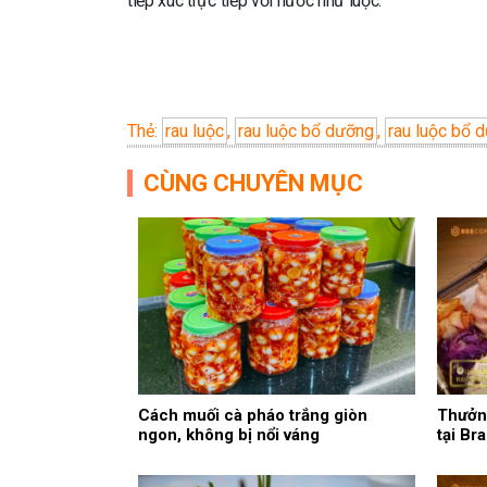
tiếp xúc trực tiếp với nước như luộc.
Thẻ:
rau luộc
,
rau luộc bổ dưỡng
,
rau luộc bổ 
CÙNG CHUYÊN MỤC
Cách muối cà pháo trắng giòn
Thưởng
ngon, không bị nổi váng
tại Br