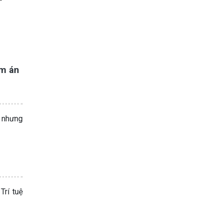
ảm án
, nhưng
rí tuệ