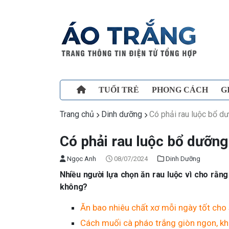
TUỔI TRẺ
PHONG CÁCH
G
Trang chủ
Dinh dưỡng
Có phải rau luộc bổ d
Có phải rau luộc bổ dưỡng
Ngọc Anh
08/07/2024
Dinh Dưỡng
Nhiều người lựa chọn ăn rau luộc vì cho rằn
không?
Ăn bao nhiêu chất xơ mỗi ngày tốt cho
Cách muối cà pháo trắng giòn ngon, kh