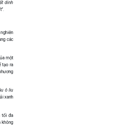
ất dinh
ố
t”.
 nghiên
ung các
của một
 tạo ra
 phương
u ô liu
ải xanh
 tối đa
m không