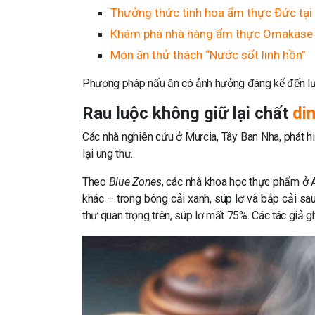
Thưởng thức tinh hoa ẩm thực Đức tại
Khám phá nhà hàng ẩm thực Omakase 
Món ăn thử thách “Nước sốt linh hồn”
Phương pháp nấu ăn có ảnh hưởng đáng kể đến lư
Rau luộc không giữ lại chất
di
Các nhà nghiên cứu ở Murcia, Tây Ban Nha, phát h
lại ung thư.
Theo
Blue Zones
, các nhà khoa học thực phẩm ở
khác – trong bông cải xanh, súp lơ và bắp cải sa
thư quan trọng trên, súp lơ mất 75%. Các tác giả 