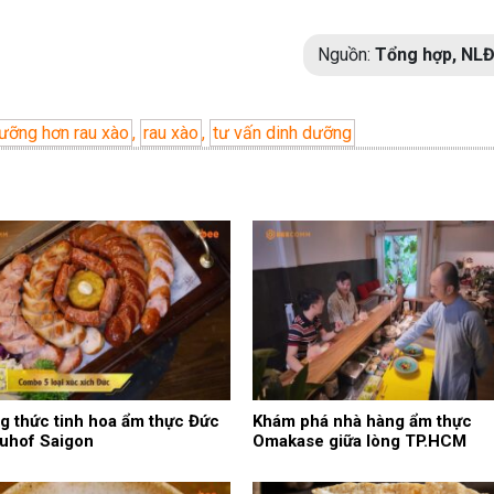
Nguồn:
Tổng hợp, NL
dưỡng hơn rau xào
,
rau xào
,
tư vấn dinh dưỡng
 thức tinh hoa ẩm thực Đức
Khám phá nhà hàng ẩm thực
auhof Saigon
Omakase giữa lòng TP.HCM