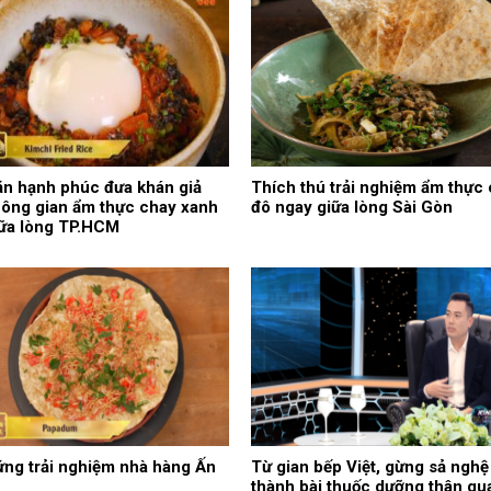
n hạnh phúc đưa khán giả
Thích thú trải nghiệm ẩm thực 
ông gian ẩm thực chay xanh
đô ngay giữa lòng Sài Gòn
iữa lòng TP.HCM
ng trải nghiệm nhà hàng Ấn
Từ gian bếp Việt, gừng sả nghệ
thành bài thuốc dưỡng thân qu