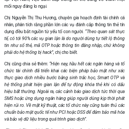
mối nguy đáng lo ngại.
Chị Nguyễn Thị Thu Hương, chuyên gia hoạch định tài chính cá
nhân, phân tích rằng phần lớn các vụ đánh cắp thông tin thẻ tín
dụng đều bắt nguồn từ yếu tố con người.
“Theo quan sát thực
tế, có tới 90% các vụ gian lận là do người dùng tự tiết lộ thông
tin như số thẻ, mã OTP hoặc thông tin đăng nhập, chứ không
phải do hệ thống bị hack”
,
chị cho biết.
Chị cũng chia sẻ thêm:
“Hiện nay, hầu hết các ngân hàng và tổ
chức tài chính đã triển khai các biện pháp bảo mật như xác
thực giao dịch nhiều bước bằng sinh trắc học, Smart OTP và
hệ thống phát hiện gian lận để tự động khóa thẻ khi có dấu
hiệu bất thường. Ngoài ra, các cảnh báo giao dịch tức thời qua
SMS hoặc ứng dụng ngân hàng giúp người dùng kịp thời phát
hiện rủi ro. Về mặt kỹ thuật, các tổ chức này cũng tuân thủ các
chuẩn bảo mật quốc tế như PCI hoặc DSS để đảm bảo mã hóa
và bảo vệ dữ liệu trong quá trình giao dịch”.