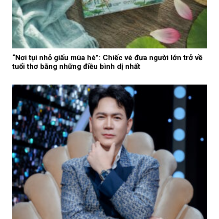
“Nơi tụi nhỏ giấu mùa hè”: Chiếc vé đưa người lớn trở về
tuổi thơ bằng những điều bình dị nhất