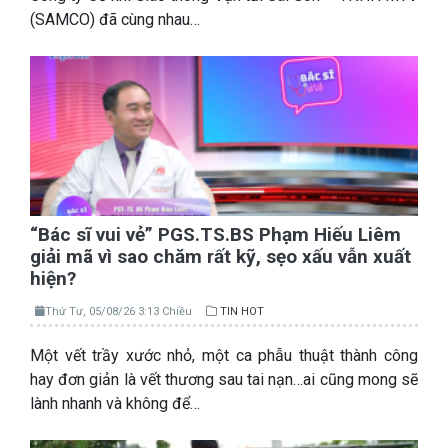
(SAMCO) đã cùng nhau…
“Bác sĩ vui vẻ” PGS.TS.BS Phạm Hiếu Liêm
giải mã vì sao chăm rất kỹ, sẹo xấu vẫn xuất
hiện?
Thứ Tư, 05/08/26 3:13 Chiều
TIN HOT
Một vết trầy xước nhỏ, một ca phẫu thuật thành công
hay đơn giản là vết thương sau tai nạn…ai cũng mong sẽ
lành nhanh và không để…