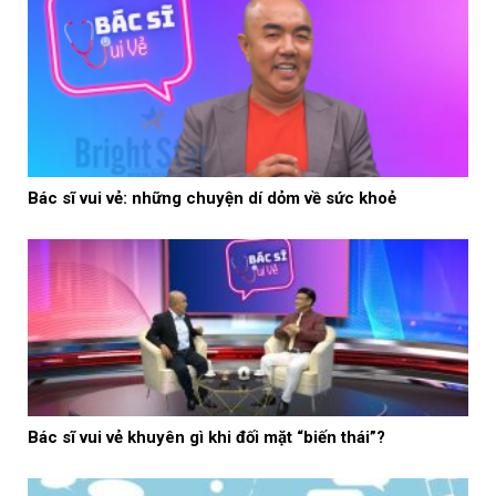
Bác sĩ vui vẻ: những chuyện dí dỏm về sức khoẻ
Bác sĩ vui vẻ khuyên gì khi đối mặt “biến thái”?