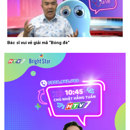
Bác sĩ vui vẻ giải mã “Bóng đè”