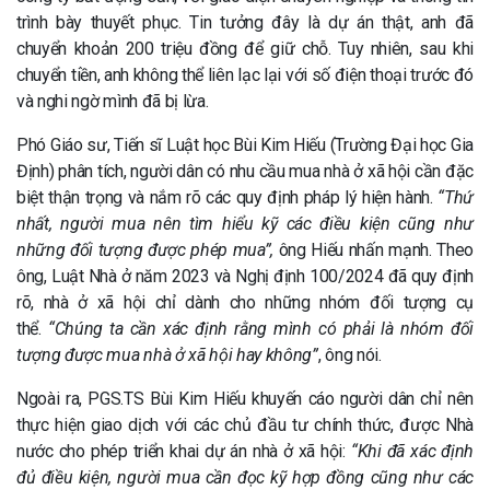
trình bày thuyết phục. Tin tưởng đây là dự án thật, anh đã
chuyển khoản 200 triệu đồng để giữ chỗ. Tuy nhiên, sau khi
chuyển tiền, anh không thể liên lạc lại với số điện thoại trước đó
và nghi ngờ mình đã bị lừa.
Phó Giáo sư, Tiến sĩ Luật học Bùi Kim Hiếu (Trường Đại học Gia
Định) phân tích, người dân có nhu cầu mua nhà ở xã hội cần đặc
biệt thận trọng và nắm rõ các quy định pháp lý hiện hành.
“Thứ
nhất, người mua nên tìm hiểu kỹ các điều kiện cũng như
những đối tượng được phép mua”,
ông Hiếu nhấn mạnh. Theo
ông, Luật Nhà ở năm 2023 và Nghị định 100/2024 đã quy định
rõ, nhà ở xã hội chỉ dành cho những nhóm đối tượng cụ
thể.
“Chúng ta cần xác định rằng mình có phải là nhóm đối
tượng được mua nhà ở xã hội hay không”
, ông nói.
Ngoài ra, PGS.TS Bùi Kim Hiếu khuyến cáo người dân chỉ nên
thực hiện giao dịch với các chủ đầu tư chính thức, được Nhà
nước cho phép triển khai dự án nhà ở xã hội:
“Khi đã xác định
đủ điều kiện, người mua cần đọc kỹ hợp đồng cũng như các