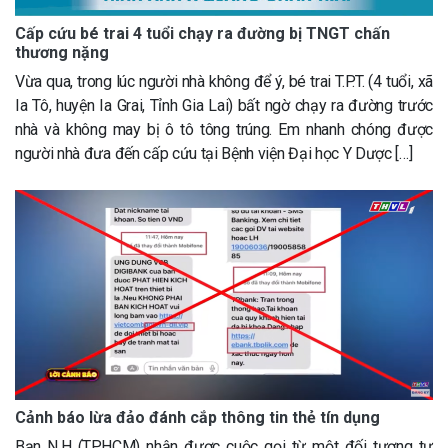
Cấp cứu bé trai 4 tuổi chạy ra đường bị TNGT chấn
thương nặng
Vừa qua, trong lúc người nhà không để ý, bé trai T.P.T. (4 tuổi, xã
Ia Tô, huyện Ia Grai, Tỉnh Gia Lai) bất ngờ chạy ra đường trước
nhà và không may bị ô tô tông trúng. Em nhanh chóng được
người nhà đưa đến cấp cứu tại Bệnh viện Đại học Y Dược […]
Cảnh báo lừa đảo đánh cắp thông tin thẻ tín dụng
Bạn N.H (TP.HCM) nhận được cuộc gọi từ một đối tượng tự