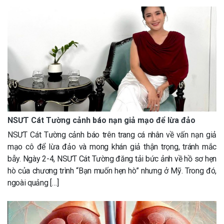
NSƯT Cát Tường cảnh báo nạn giả mạo để lừa đảo
NSƯT Cát Tường cảnh báo trên trang cá nhân về vấn nạn giả
mạo cô để lừa đảo và mong khán giả thận trọng, tránh mắc
bẫy. Ngày 2-4, NSƯT Cát Tường đăng tải bức ảnh về hồ sơ hẹn
hò của chương trình “Bạn muốn hẹn hò” nhưng ở Mỹ. Trong đó,
ngoài quảng […]