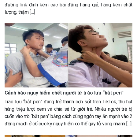
đường link đính kèm các bài đăng hàng giả, hàng kém chất
lượng, thậm […]
Cảnh báo nguy hiểm chết người từ trào lưu “bắt pen”
Trào lưu “bắt pen” đang trở thành cơn sốt trên TikTok, thu hút
hàng triệu lượt xem và chia sẻ từ giới trẻ. Nhiều người trẻ bị
cuốn vào trò “bắt pen” bằng cách dùng ngón tay ấn mạnh vào 2
động mạch ở cổ cực kỳ nguy hiểm có thể gây tử vong nhanh […]