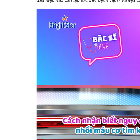
dấu hiệu nào cần lập tức đến bệnh viện? Và liệu