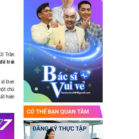
II Trần
để trái
 sĩ Đơn
một chủ
ất hiện
CÓ THỂ BẠN QUAN TÂM