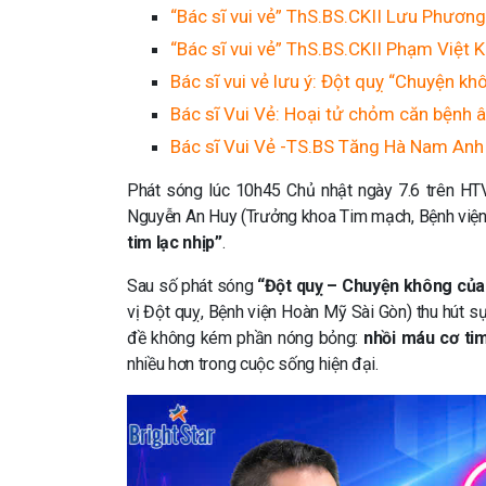
“Bác sĩ vui vẻ” ThS.BS.CKII Lưu Phương 
“Bác sĩ vui vẻ” ThS.BS.CKII Phạm Việt
Bác sĩ vui vẻ lưu ý: Đột quỵ “Chuyện kh
Bác sĩ Vui Vẻ: Hoại tử chỏm căn bệnh
Bác sĩ Vui Vẻ -TS.BS Tăng Hà Nam Anh 
Phát sóng lúc 10h45 Chủ nhật ngày 7.6 trên HT
Nguyễn An Huy (Trưởng khoa Tim mạch, Bệnh việ
tim lạc nhịp”
.
Sau số phát sóng
“Đột quỵ – Chuyện không của 
vị Đột quỵ, Bệnh viện Hoàn Mỹ Sài Gòn) thu hút sự
đề không kém phần nóng bỏng:
nhồi máu cơ ti
nhiều hơn trong cuộc sống hiện đại.