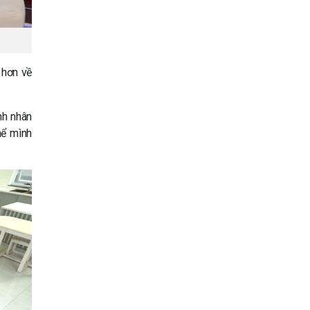
 hơn về
nh nhân
hể mình