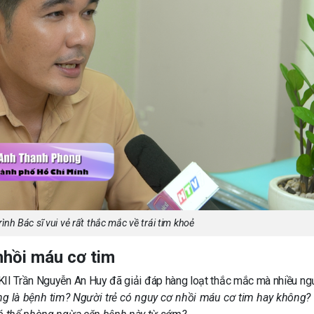
ình Bác sĩ vui vẻ rất thắc mắc về trái tim khoẻ
nhồi máu cơ tim
II Trần Nguyễn An Huy đã giải đáp hàng loạt thắc mắc mà nhiều ng
ng là bệnh tim? Người trẻ có nguy cơ nhồi máu cơ tim hay không