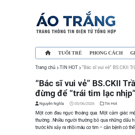
TUỔI TRẺ
PHONG CÁCH
G
Trang chủ
TIN HOT
“Bác sĩ vui vẻ” BS.CKII T
“Bác sĩ vui vẻ” BS.CKII T
đừng để “trái tim lạc nhịp
Nguyễn Nghĩa
05/06/2026
Tin Hot
Một cơn đau ngực thoáng qua. Một cảm giác mệt m
thường…Nhiều người thường bỏ qua những dấu hiệu
trước khi xảy ra nhồi máu cơ tim – căn bệnh có thể