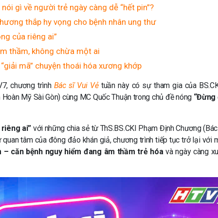
nói gì về người trẻ ngày càng dễ “hết pin”?
 Khương thắp hy vọng cho bệnh nhân ung thư
ông của riêng ai”
 âm thầm, không chừa một ai
“giải mã” chuyện thoái hóa xương khớp
V7, chương trình
Bác sĩ Vui Vẻ
tuần này có sự tham gia của BS.CK
n Hoàn Mỹ Sài Gòn) cùng MC Quốc Thuận trong chủ đề nóng
“Đừng 
riêng ai”
với những chia sẻ từ ThS.BS.CKI Phạm Định Chương (Bác
 quan tâm của đông đảo khán giả, chương trình tiếp tục trở lại với 
m – căn bệnh nguy hiểm đang âm thầm trẻ hóa
và ngày càng xu