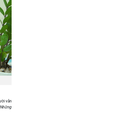
ười vẫn
? Những