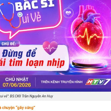
vui vẻ”: BS.CKII Trần Nguyễn An Huy
và chuyện “gãy súng”