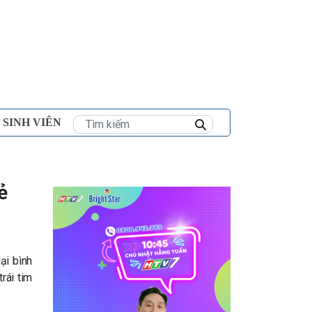
×
 SINH VIÊN
ẻ
ại bình
rái tim