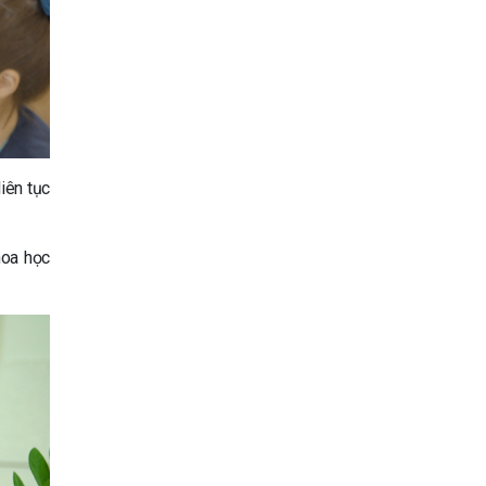
iên tục
hoa học