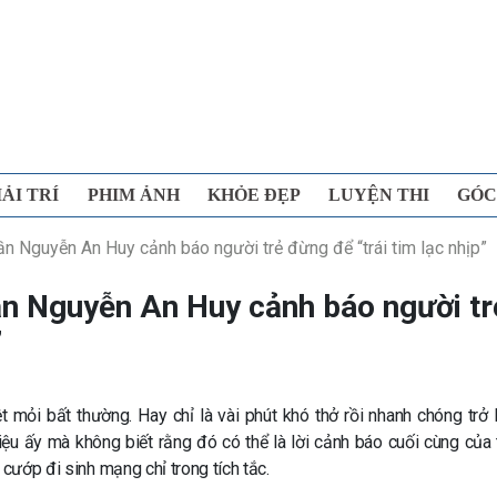
IẢI TRÍ
PHIM ẢNH
KHỎE ĐẸP
LUYỆN THI
GÓC
rần Nguyễn An Huy cảnh báo người trẻ đừng để “trái tim lạc nhịp”
rần Nguyễn An Huy cảnh báo người tr
”
ỏi bất thường. Hay chỉ là vài phút khó thở rồi nhanh chóng trở l
 ấy mà không biết rằng đó có thể là lời cảnh báo cuối cùng của t
 cướp đi sinh mạng chỉ trong tích tắc.