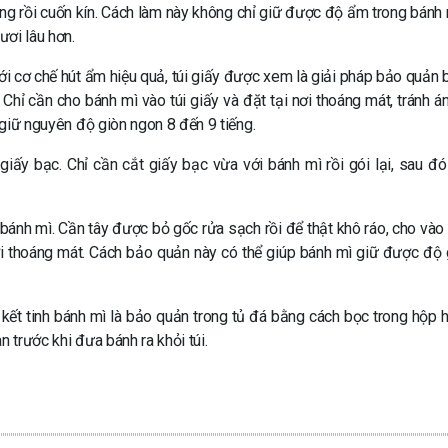
ng rồi cuốn kín. Cách làm này không chỉ giữ được độ ẩm trong bánh
ươi lâu hơn.
ới cơ chế hút ẩm hiệu quả, túi giấy được xem là giải pháp bảo quản 
Chỉ cần cho bánh mì vào túi giấy và đặt tại nơi thoáng mát, tránh á
ì giữ nguyên độ giòn ngon 8 đến 9 tiếng.
ấy bạc. Chỉ cần cắt giấy bạc vừa với bánh mì rồi gói lại, sau đó
ánh mì. Cần tây được bỏ gốc rửa sạch rồi để thật khô ráo, cho vào 
ơi thoáng mát. Cách bảo quản này có thể giúp bánh mì giữ được độ 
i kết tinh bánh mì là bảo quản trong tủ đá bằng cách bọc trong hộp h
 trước khi đưa bánh ra khỏi túi.