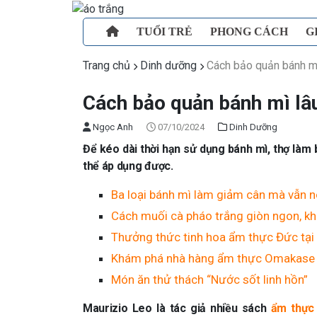
TUỔI TRẺ
PHONG CÁCH
G
Trang chủ
Dinh dưỡng
Cách bảo quản bánh m
Cách bảo quản bánh mì lâ
Ngọc Anh
07/10/2024
Dinh Dưỡng
Để kéo dài thời hạn sử dụng bánh mì, thợ làm
thể áp dụng được.
Ba loại bánh mì làm giảm cân mà vẫn n
Cách muối cà pháo trắng giòn ngon, kh
Thưởng thức tinh hoa ẩm thực Đức tại
Khám phá nhà hàng ẩm thực Omakase 
Món ăn thử thách “Nước sốt linh hồn”
Maurizio Leo là tác giả nhiều sách
ẩm thực