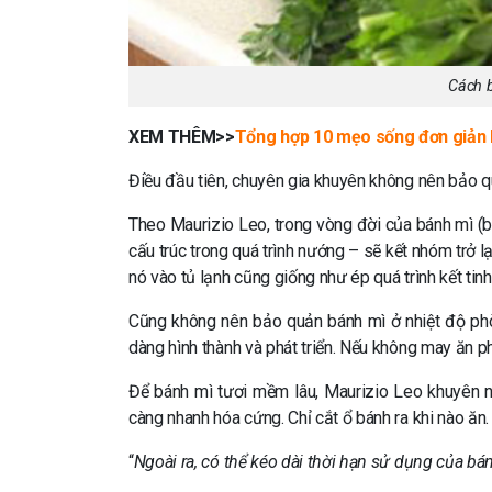
Cách 
XEM THÊM>>
Tổng hợp 10 mẹo sống đơn giản l
Điều đầu tiên, chuyên gia khuyên không nên bảo qu
Theo Maurizio Leo, trong vòng đời của bánh mì (bắt
cấu trúc trong quá trình nướng – sẽ kết nhóm trở lạ
nó vào tủ lạnh cũng giống như ép quá trình kết tinh
Cũng không nên bảo quản bánh mì ở nhiệt độ phòn
dàng hình thành và phát triển. Nếu không may ăn p
Để bánh mì tươi mềm lâu, Maurizio Leo khuyên 
càng nhanh hóa cứng. Chỉ cắt ổ bánh ra khi nào ăn
“
Ngoài ra, có thể kéo dài thời hạn sử dụng của 