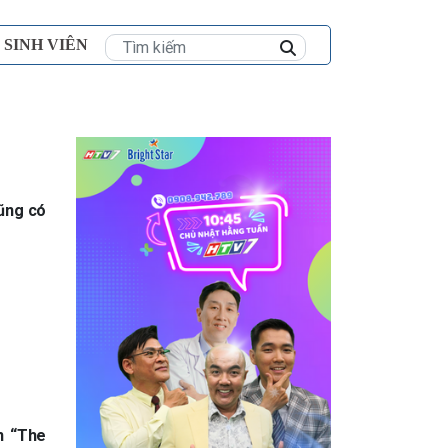
×
 SINH VIÊN
ũng có
n “The