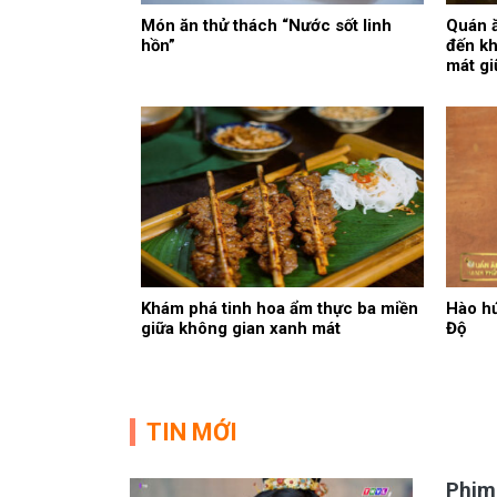
Món ăn thử thách “Nước sốt linh
Quán ă
hồn”
đến kh
mát g
Khám phá tinh hoa ẩm thực ba miền
Hào hứ
giữa không gian xanh mát
Độ
TIN MỚI
Phim 