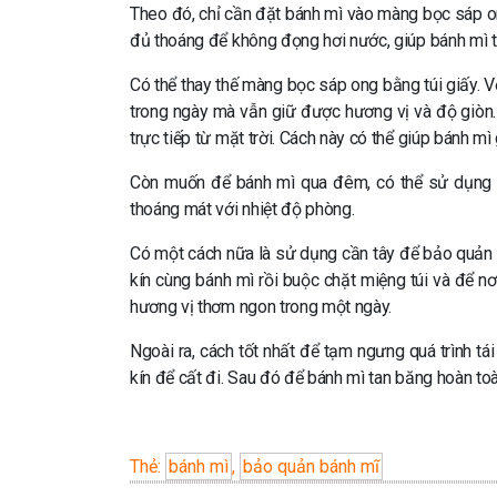
Theo đó, chỉ cần đặt bánh mì vào màng bọc sáp o
đủ thoáng để không đọng hơi nước, giúp bánh mì t
Có thể thay thế màng bọc sáp ong bằng túi giấy. V
trong ngày mà vẫn giữ được hương vị và độ giòn. 
trực tiếp từ mặt trời. Cách này có thể giúp bánh m
Còn muốn để bánh mì qua đêm, có thể sử dụng gi
thoáng mát với nhiệt độ phòng.
Có một cách nữa là sử dụng cần tây để bảo quản b
kín cùng bánh mì rồi buộc chặt miệng túi và để n
hương vị thơm ngon trong một ngày.
Ngoài ra, cách tốt nhất để tạm ngưng quá trình tá
kín để cất đi. Sau đó để bánh mì tan băng hoàn toàn
Thẻ:
bánh mì
,
bảo quản bánh mĩ