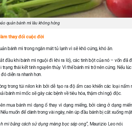
bảo quản bánh mì lâu không hỏng
àm thay đổi cuộc đời
ản bánh mì trong ngăn mát tủ lạnh vì sẽ khô cứng, khó ăn.
 đầu khi bánh mì nguội đi khi ra lò), các tinh bột của nó – vốn đã đ
i trạng thái kết tinh nguyên thủy. Vì thế bánh mì trở nên cứng. Nếu lú
 đó diễn ra nhanh hơn.
g trong túi nilon kín bởi dễ tạo ra độ ẩm cao khiến các loại nấm
hải bánh mì mốc sẽ gây các bệnh về tiêu hóa, thậm chí ngộ độc.
nên mua bánh mì dạng ổ thay vì dạng miếng, bởi càng ở dạng miế
. Nếu muốn để dành trong vài ngày, nên úp đầu bánh bị cắt xuống mặt
bánh mì bằng cách sử dụng màng bọc sáp ong
“, Maurizio Leo nói.