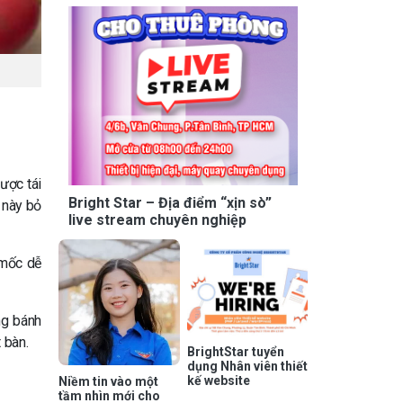
ược tái
Bright Star – Địa điểm “xịn sò”
c này bỏ
live stream chuyên nghiệp
 mốc dễ
ng bánh
 bàn.
BrightStar tuyển
dụng Nhân viên thiết
kế website
Niềm tin vào một
tầm nhìn mới cho