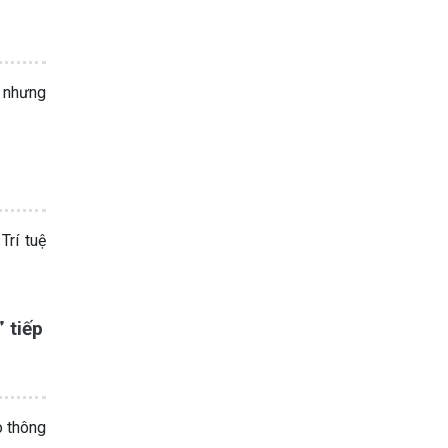
, nhưng
rí tuệ
 tiếp
o thông