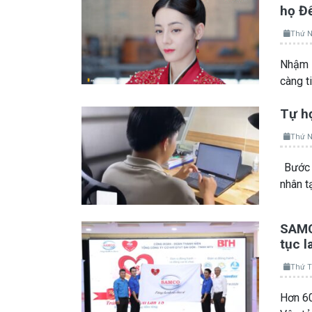
họ Đ
Thứ N
Nhậm A
càng t
Tự họ
Thứ N
Bước 
nhân t
SAMCO
tục l
Thứ T
Hơn 60