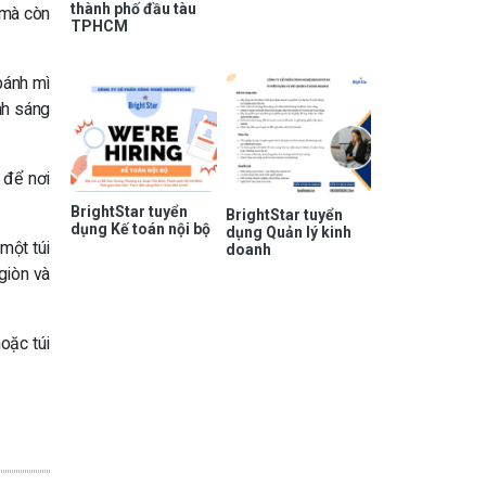
thành phố đầu tàu
 mà còn
TPHCM
bánh mì
nh sáng
 để nơi
BrightStar tuyển
BrightStar tuyển
dụng Kế toán nội bộ
dụng Quản lý kinh
một túi
doanh
giòn và
oặc túi