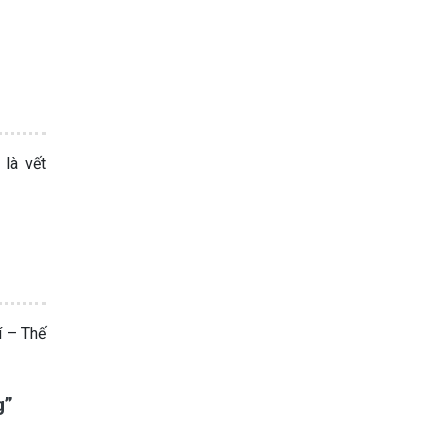
 là vết
í – Thế
g”