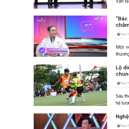
Vận t
“Bác 
chăm 
Thứ T
Một vế
thương
Lộ di
chung
Thứ T
Sau th
hệ tươ
Nghệ 
Thứ T