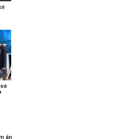
cố
 trở
a
ảm án