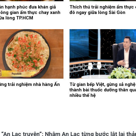
n hạnh phúc đưa khán giả
Thích thú trải nghiệm ẩm thực 
ông gian ẩm thực chay xanh
đô ngay giữa lòng Sài Gòn
iữa lòng TP.HCM
ng trải nghiệm nhà hàng Ấn
Từ gian bếp Việt, gừng sả nghệ
thành bài thuốc dưỡng thân qu
nhiều thế hệ
“An Lạc truyện”: Nhậm An Lạc từng bước lật lại th