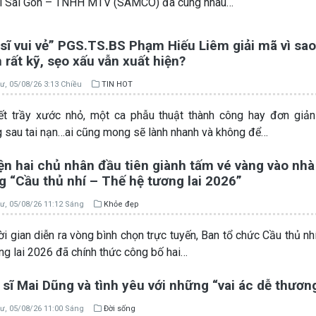
ải Sài Gòn – TNHH MTV (SAMCO) đã cùng nhau…
sĩ vui vẻ” PGS.TS.BS Phạm Hiếu Liêm giải mã vì sao
rất kỹ, sẹo xấu vẫn xuất hiện?
ư, 05/08/26 3:13 Chiều
TIN HOT
t trầy xước nhỏ, một ca phẫu thuật thành công hay đơn giản
 sau tai nạn…ai cũng mong sẽ lành nhanh và không để…
ện hai chủ nhân đầu tiên giành tấm vé vàng vào nhà
 “Cầu thủ nhí – Thế hệ tương lai 2026”
ư, 05/08/26 11:12 Sáng
Khỏe đẹp
ời gian diễn ra vòng bình chọn trực tuyến, Ban tổ chức Cầu thủ nh
ng lai 2026 đã chính thức công bố hai…
sĩ Mai Dũng và tình yêu với những “vai ác dễ thươn
ư, 05/08/26 11:00 Sáng
Đời sống