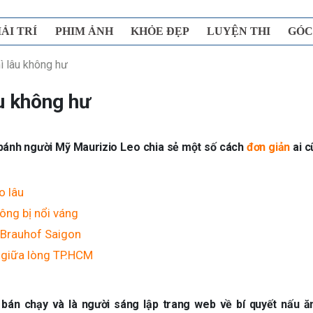
IẢI TRÍ
PHIM ẢNH
KHỎE ĐẸP
LUYỆN THI
GÓC
ì lâu không hư
u không hư
 bánh người Mỹ Maurizio Leo chia sẻ một số cách
đơn giản
ai c
o lâu
ông bị nổi váng
 Brauhof Saigon
giữa lòng TP.HCM
bán chạy và là người sáng lập trang web về bí quyết nấu ă