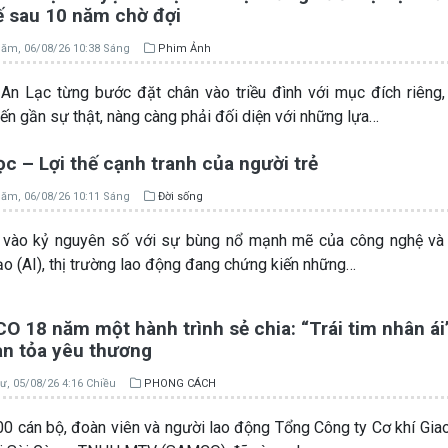
ế sau 10 năm chờ đợi
ăm, 06/08/26 10:38 Sáng
Phim Ảnh
n Lạc từng bước đặt chân vào triều đình với mục đích riêng
iến gần sự thật, nàng càng phải đối diện với những lựa…
c – Lợi thế cạnh tranh của người trẻ
ăm, 06/08/26 10:11 Sáng
Đời sống
vào kỷ nguyên số với sự bùng nổ mạnh mẽ của công nghệ và T
ạo (AI), thị trường lao động đang chứng kiến những…
 18 năm một hành trình sẻ chia: “Trái tim nhân ái”
an tỏa yêu thương
ư, 05/08/26 4:16 Chiều
PHONG CÁCH
0 cán bộ, đoàn viên và người lao động Tổng Công ty Cơ khí Gia