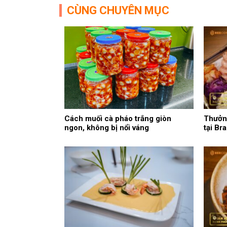
CÙNG CHUYÊN MỤC
Cách muối cà pháo trắng giòn
Thưởng
ngon, không bị nổi váng
tại Br