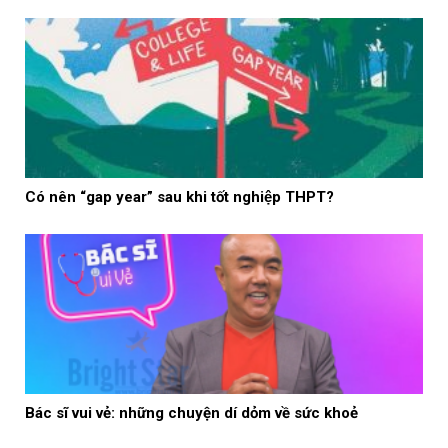
Có nên “gap year” sau khi tốt nghiệp THPT?
Bác sĩ vui vẻ: những chuyện dí dỏm về sức khoẻ