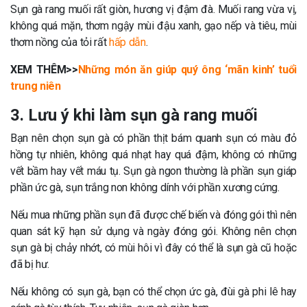
Sụn gà rang muối rất giòn, hương vị đậm đà. Muối rang vừa vị,
không quá mặn, thơm ngậy mùi đậu xanh, gạo nếp và tiêu, mùi
thơm nồng của tỏi rất
hấp dẫn
.
XEM THÊM>>
Những món ăn giúp quý ông ‘mãn kinh’ tuổi
trung niên
3. Lưu ý khi làm sụn gà rang muối
Bạn nên chọn sụn gà có phần thịt bám quanh sụn có màu đỏ
hồng tự nhiên, không quá nhạt hay quá đậm, không có những
vết bầm hay vết máu tụ. Sụn gà ngon thường là phần sụn giáp
phần ức gà, sụn trắng non không dính với phần xương cứng.
Nếu mua những phần sụn đã được chế biến và đóng gói thì nên
quan sát kỹ hạn sử dụng và ngày đóng gói. Không nên chọn
sụn gà bị chảy nhớt, có mùi hôi vì đây có thể là sụn gà cũ hoặc
đã bị hư.
Nếu không có sụn gà, bạn có thể chọn ức gà, đùi gà phi lê hay