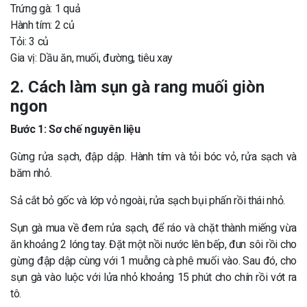
Trứng gà: 1 quả
Hành tím: 2 củ
Tỏi: 3 củ
Gia vị: Dầu ăn, muối, đường, tiêu xay
2. Cách làm sụn gà rang muối giòn
ngon
Bước 1: Sơ chế nguyên liệu
Gừng rửa sạch, đập dập. Hành tím và tỏi bóc vỏ, rửa sạch và
băm nhỏ.
Sả cắt bỏ gốc và lớp vỏ ngoài, rửa sạch bụi phấn rồi thái nhỏ.
Sụn gà mua về đem rửa sạch, để ráo và chặt thành miếng vừa
ăn khoảng 2 lóng tay. Đặt một nồi nước lên bếp, đun sôi rồi cho
gừng đập dập cùng với 1 muỗng cà phê muối vào. Sau đó, cho
sụn gà vào luộc với lửa nhỏ khoảng 15 phút cho chín rồi vớt ra
tô.