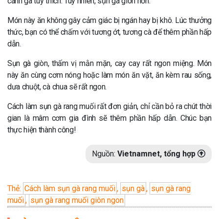
cánh gà tùy thích. Tuy nhiên, sụn gà giòn hơn.
Món này ăn không gây cảm giác bị ngán hay bị khô. Lúc thưởng
thức, bạn có thể chấm với tương ớt, tương cà để thêm phần hấp
dẫn.
Sụn gà giòn, thấm vị mằn mặn, cay cay rất ngon miệng. Món
này ăn cùng cơm nóng hoặc làm món ăn vặt, ăn kèm rau sống,
dưa chuột, cà chua sẽ rất ngon.
Cách làm sụn gà rang muối rất đơn giản, chỉ cần bỏ ra chút thời
gian là mâm cơm gia đình sẽ thêm phần hấp dẫn. Chúc bạn
thực hiện thành công!
Nguồn:
Vietnamnet, tổng hợp
Thẻ:
Cách làm sụn gà rang muối
,
sụn gà
,
sụn gà rang
muối
,
sụn gà rang muối giòn ngon