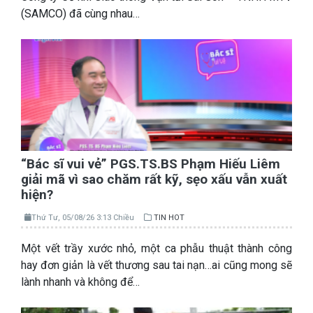
(SAMCO) đã cùng nhau…
“Bác sĩ vui vẻ” PGS.TS.BS Phạm Hiếu Liêm
giải mã vì sao chăm rất kỹ, sẹo xấu vẫn xuất
hiện?
Thứ Tư, 05/08/26 3:13 Chiều
TIN HOT
Một vết trầy xước nhỏ, một ca phẫu thuật thành công
hay đơn giản là vết thương sau tai nạn…ai cũng mong sẽ
lành nhanh và không để…