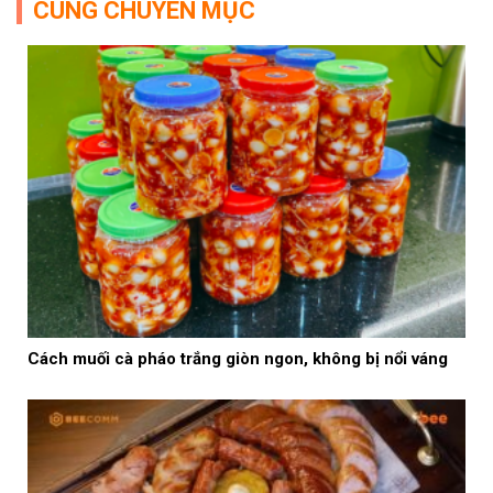
CÙNG CHUYÊN MỤC
Cách muối cà pháo trắng giòn ngon, không bị nổi váng