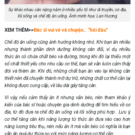
Sự khác nhau cân nặng nằm ở nhiều yếu tố như di truyền, cơ địa,
lối sống và chế độ ăn uống. Ảnh minh họa: Lan Hương
XEM THÊM>>
Bác sĩ vui vẻ và chuyện… “hói đầu”
Chế độ ăn uống cũng ảnh hưởng không nhỏ. Khi bạn ăn nhiều
nhưng thành phần dinh dưỡng không cân đối, ví dụ nhiều
thức ăn có chứa chất béo và đường, trong khi đó lại thiếu một
số chất thiết yếu cho nhu cầu cơ thể, bạn sẽ vẫn luôn cảm thấy
đói và thèm ăn. Khi đó, những chất bạn ăn vào lại không cần
thiết nên đã chuyển thành mỡ dự trữ, những chất cơ thể cần lại
không được cung cấp, về lâu dài gây tăng cân.
Vì vậy, nếu cảm thấy ăn ít nhưng vẫn béo, nên tham khảo ý
kiến của bác sĩ hoặc chuyên gia dinh dưỡng để tìm hiểu về cơ
địa, từ đó đưa ra chế độ ăn uống và lối sống phù hợp . Lưu ý,
cơ thể tăng cân khi năng lượng từ thức ăn đưa vào cao hơn
năng lượng tiêu thụ, nên nếu ăn ít mà vẫn béo có nghĩa là bạn
vẫn ăn quá dư thừa so với mức năng lượng cơ thể cần.