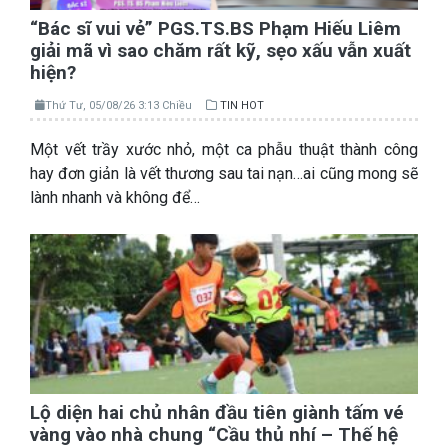
“Bác sĩ vui vẻ” PGS.TS.BS Phạm Hiếu Liêm
giải mã vì sao chăm rất kỹ, sẹo xấu vẫn xuất
hiện?
Thứ Tư, 05/08/26 3:13 Chiều
TIN HOT
Một vết trầy xước nhỏ, một ca phẫu thuật thành công
hay đơn giản là vết thương sau tai nạn…ai cũng mong sẽ
lành nhanh và không để…
Lộ diện hai chủ nhân đầu tiên giành tấm vé
vàng vào nhà chung “Cầu thủ nhí – Thế hệ