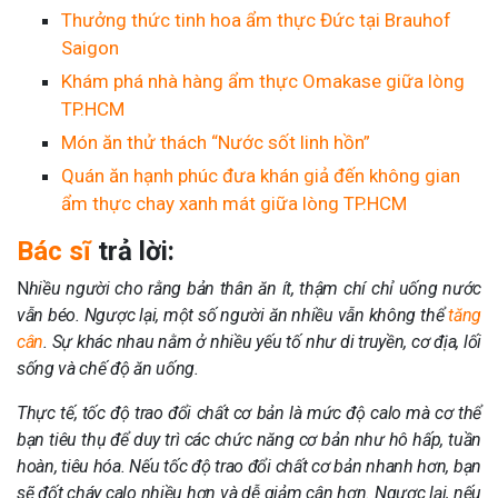
Thưởng thức tinh hoa ẩm thực Đức tại Brauhof
Saigon
Khám phá nhà hàng ẩm thực Omakase giữa lòng
TP.HCM
Món ăn thử thách “Nước sốt linh hồn”
Quán ăn hạnh phúc đưa khán giả đến không gian
ẩm thực chay xanh mát giữa lòng TP.HCM
Bác sĩ
trả lời:
N
hiều người cho rằng bản thân ăn ít, thậm chí chỉ uống nước
vẫn béo. Ngược lại, một số người ăn nhiều vẫn không thể
tăng
cân
. Sự khác nhau nằm ở nhiều yếu tố như di truyền, cơ địa, lối
sống và chế độ ăn uống.
Thực tế, tốc độ trao đổi chất cơ bản là mức độ calo mà cơ thể
bạn tiêu thụ để duy trì các chức năng cơ bản như hô hấp, tuần
hoàn, tiêu hóa. Nếu tốc độ trao đổi chất cơ bản nhanh hơn, bạn
sẽ đốt cháy calo nhiều hơn và dễ giảm cân hơn. Ngược lại, nếu