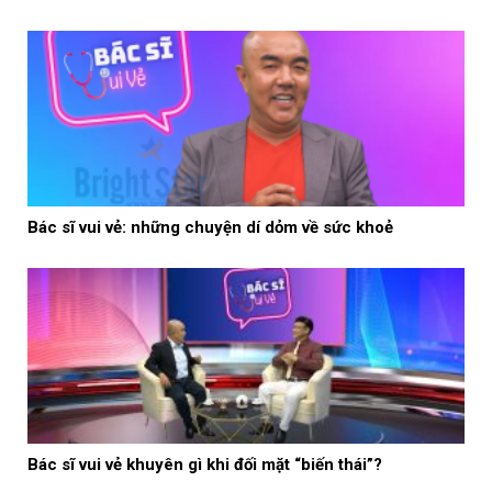
Bác sĩ vui vẻ: những chuyện dí dỏm về sức khoẻ
Bác sĩ vui vẻ khuyên gì khi đối mặt “biến thái”?