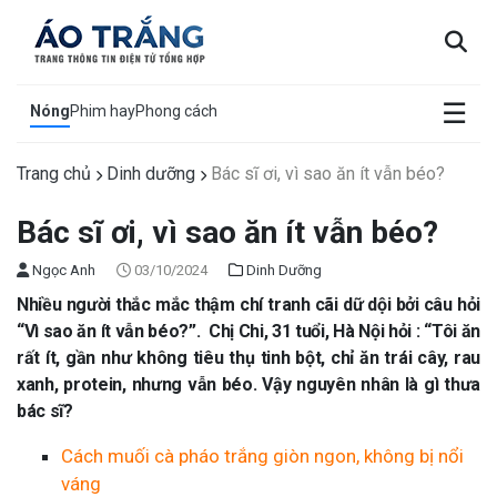
×
☰
Nóng
Phim hay
Phong cách
Trang chủ
Dinh dưỡng
Bác sĩ ơi, vì sao ăn ít vẫn béo?
Bác sĩ ơi, vì sao ăn ít vẫn béo?
Ngọc Anh
03/10/2024
Dinh Dưỡng
Nhiều người thắc mắc thậm chí tranh cãi dữ dội bởi câu hỏi
“Vì sao ăn ít vẫn béo?”. Chị Chi, 31 tuổi, Hà Nội hỏi : “Tôi ăn
rất ít, gần như không tiêu thụ tinh bột, chỉ ăn trái cây, rau
xanh, protein, nhưng vẫn béo. Vậy nguyên nhân là gì thưa
bác sĩ?
Cách muối cà pháo trắng giòn ngon, không bị nổi
váng