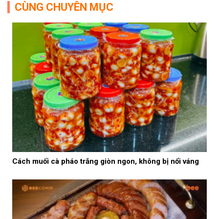
CÙNG CHUYÊN MỤC
Cách muối cà pháo trắng giòn ngon, không bị nổi váng