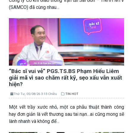
Công ty Cơ khí Giao thông Vận tải Sài Gòn – TNHH MTV
(SAMCO) đã cùng nhau…
“Bác sĩ vui vẻ” PGS.TS.BS Phạm Hiếu Liêm
giải mã vì sao chăm rất kỹ, sẹo xấu vẫn xuất
hiện?
Thứ Tư, 05/08/26 3:13 Chiều
TIN HOT
Một vết trầy xước nhỏ, một ca phẫu thuật thành công
hay đơn giản là vết thương sau tai nạn…ai cũng mong sẽ
lành nhanh và không để…