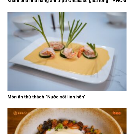
Khám phá nhà hàng ẩm thực Omakase giữa lòng TP.HCM
Món ăn thử thách “Nước sốt linh hồn”