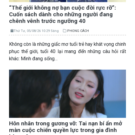
“Thế giới không nợ bạn cuộc đời rực rỡ”:
Cuốn sách dành cho những người đang
chênh vênh trước ngưỡng 40
Thứ Tư, 05/08/26 10:29 Sáng
PHONG CÁCH
Không còn là những giấc mơ tuổi trẻ hay khát vọng chinh
phục thế giới, tuổi 40 lại mang đến những câu hỏi rất
khác: Mình đang sống…
Hôn nhân trong gương vỡ: Tai nạn bí ẩn mở
màn cuộc chiến quyền lực trong gia đình