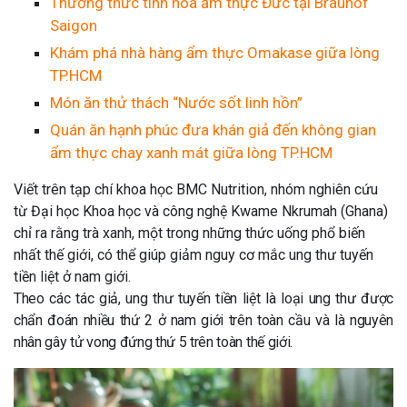
Thưởng thức tinh hoa ẩm thực Đức tại Brauhof
Saigon
Khám phá nhà hàng ẩm thực Omakase giữa lòng
TP.HCM
Món ăn thử thách “Nước sốt linh hồn”
Quán ăn hạnh phúc đưa khán giả đến không gian
ẩm thực chay xanh mát giữa lòng TP.HCM
Viết trên tạp chí khoa học BMC Nutrition, nhóm nghiên cứu
từ Đại học Khoa học và công nghệ Kwame Nkrumah (Ghana)
chỉ ra rằng trà xanh, một trong những thức uống phổ biến
nhất thế giới, có thể giúp giảm nguy cơ mắc ung thư tuyến
tiền liệt ở nam giới.
Theo các tác giả, ung thư tuyến tiền liệt là loại ung thư được
chẩn đoán nhiều thứ 2 ở nam giới trên toàn cầu và là nguyên
nhân gây tử vong đứng thứ 5 trên toàn thế giới.