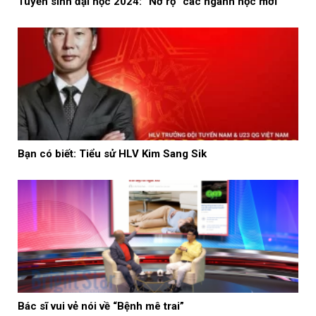
Tuyển sinh đại học 2024: “Nở rộ” các ngành học mới
Bạn có biết: Tiểu sử HLV Kim Sang Sik
Bác sĩ vui vẻ nói về “Bệnh mê trai”