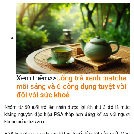
Xem thêm>>
Uống trà xanh matcha
mỗi sáng và 6 công dụng tuyệt vời
đối với sức khoẻ
Nhóm từ 60 tuổi trở lên nhận được lợi ích thứ 3 đó là mức
kháng nguyên đặc hiệu PSA thấp hơn đáng kể so với người
không uống trà xanh.
PSA là một protein do các tế bào tuyến tiền liệt sản xuất. Mức