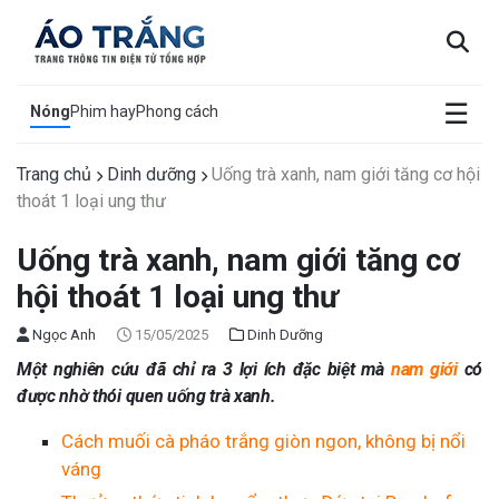
×
☰
Nóng
Phim hay
Phong cách
Trang chủ
Dinh dưỡng
Uống trà xanh, nam giới tăng cơ hội
thoát 1 loại ung thư
Uống trà xanh, nam giới tăng cơ
hội thoát 1 loại ung thư
Ngọc Anh
15/05/2025
Dinh Dưỡng
Một nghiên cứu đã chỉ ra 3 lợi ích đặc biệt mà
nam giới
có
được nhờ thói quen uống trà xanh.
Cách muối cà pháo trắng giòn ngon, không bị nổi
váng