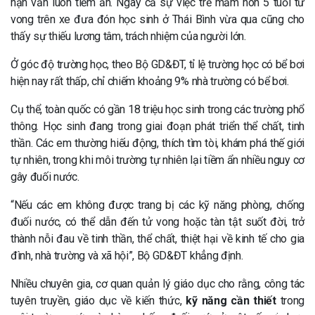
nạn vẫn luôn tiềm ẩn. Ngay cả sự việc trẻ mầm non 5 tuổi tử
vong trên xe đưa đón học sinh ở Thái Bình vừa qua cũng cho
thấy sự thiếu lương tâm, trách nhiệm của người lớn.
Ở góc độ trường học, theo Bộ GD&ĐT, tỉ lệ trường học có bể bơi
hiện nay rất thấp, chỉ chiếm khoảng 9% nhà trường có bể bơi.
Cụ thể, toàn quốc có gần 18 triệu học sinh trong các trường phổ
thông. Học sinh đang trong giai đoạn phát triển thể chất, tinh
thần. Các em thường hiếu động, thích tìm tòi, khám phá thế giới
tự nhiên, trong khi môi trường tự nhiên lại tiềm ẩn nhiều nguy cơ
gây đuối nước.
“Nếu các em không được trang bị các kỹ năng phòng, chống
đuối nước, có thể dẫn đến tử vong hoặc tàn tật suốt đời, trở
thành nỗi đau về tinh thần, thể chất, thiệt hại về kinh tế cho gia
đình, nhà trường và xã hội”, Bộ GD&ĐT khẳng định.
Nhiều chuyên gia, cơ quan quản lý giáo dục cho rằng, công tác
tuyên truyền, giáo dục về kiến thức,
kỹ năng cần thiết
trong