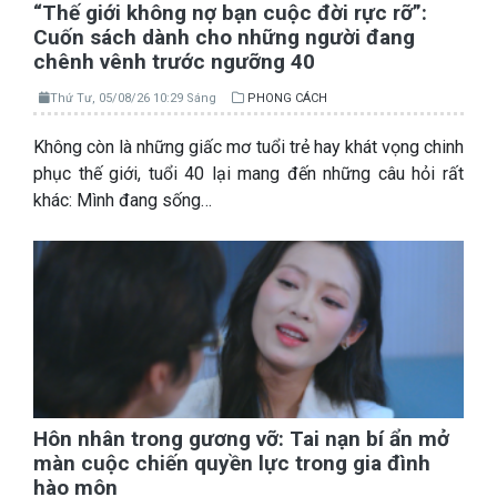
“Thế giới không nợ bạn cuộc đời rực rỡ”:
Cuốn sách dành cho những người đang
chênh vênh trước ngưỡng 40
Thứ Tư, 05/08/26 10:29 Sáng
PHONG CÁCH
Không còn là những giấc mơ tuổi trẻ hay khát vọng chinh
phục thế giới, tuổi 40 lại mang đến những câu hỏi rất
khác: Mình đang sống…
Hôn nhân trong gương vỡ: Tai nạn bí ẩn mở
màn cuộc chiến quyền lực trong gia đình
hào môn