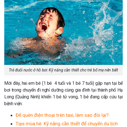
Trẻ đuối nước ở hồ bơi: Kỹ năng cần thiết cho trẻ bố mẹ nên biết
Mới đây, hai em bé (1 bé 4 tuổi và 1 bé 7 tuổi) gặp nạn tại bể
bơi trong chuyến đi nghỉ dưỡng cùng gia đình tại thành phố Hạ
Long (Quảng Ninh) khiến 1 bé tử vong, 1 bé đang cấp cứu tại
bệnh viện.
Để quên điện thoại trên taxi, làm sao đòi lại?
Tips mùa hè: Kỹ năng cần thiết để chuyến du lịch