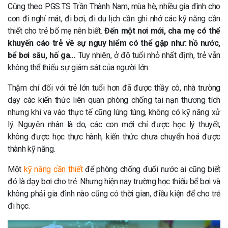
Cũng theo PGS.TS Trần Thành Nam, mùa hè, nhiều gia đình cho
con đi nghỉ mát, đi bơi, đi du lịch cần ghi nhớ các kỹ năng cần
thiết cho trẻ bố mẹ nên biết.
Đến một nơi mới, cha mẹ có thể
khuyến cáo trẻ về sự nguy hiểm có thể gặp như: hồ nước,
bể bơi sâu, hố ga…
Tuy nhiên, ở độ tuổi nhỏ nhất định, trẻ vẫn
không thể thiếu sự giám sát của người lớn.
Thậm chí đối với trẻ lớn tuổi hơn đã được thầy cô, nhà trường
dạy các kiến thức liên quan phòng chống tai nạn thương tích
nhưng khi va vào thực tế cũng lúng túng, không có kỹ năng xử
lý. Nguyên nhân là do, các con mới chỉ được học lý thuyết,
không được học thực hành, kiến thức chưa chuyển hoá được
thành kỹ năng.
Một
kỹ năng cần thiết
để phòng chống đuối nước ai cũng biết
đó là dạy bơi cho trẻ. Nhưng hiện nay trường học thiếu bể bơi và
không phải gia đình nào cũng có thời gian, điều kiện để cho trẻ
đi học.