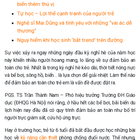
biển thêm thú vị
Tự học – Lợi thế cạnh tranh của người trẻ
Nghệ sĩ Mai Dũng và tình yêu với những “vai ác dễ
thương”
Nguy hiểm khi học sinh ‘bắt trend’ trên đường
Sự việc xảy ra ngay những ngày đầu kỳ nghỉ hè của năm học
này khiến nhiều người hoang mang, lo lắng về sự đảm bảo an
toàn cho trẻ. Nhất là trong kỳ nghỉ hè kéo dài, thời tiết nóng nực
và bể bơi, sông hồ, biển… là lựa chọn để giải nhiệt. Làm thế nào
để đảm bảo an toàn cho trẻ em là vấn đề được đặt ra.
PGS. TS Trần Thành Nam – Phó hiệu trưởng Trường ĐH Giáo
dục (ĐHQG Hà Nội) nói rằng, ở hầu hết các bể bơi, bãi biển du
lịch hiện nay đều đã có quy trình đảm bảo an toàn như bố trí
người trực giám sát, cứu hộ ứng trực.
Hay ở trường học, trẻ từ 6 tuổi đã bắt đầu được học những bài
học về
kỹ năng cần thiết
phòng chống đuối nước. Thế nhưng,