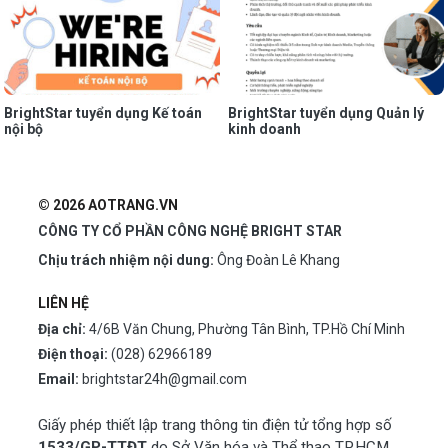
BrightStar tuyển dụng Kế toán
BrightStar tuyển dụng Quản lý
nội bộ
kinh doanh
© 2026 AOTRANG.VN
CÔNG TY CỔ PHẦN CÔNG NGHỆ BRIGHT STAR
Chịu trách nhiệm nội dung:
Ông Đoàn Lê Khang
LIÊN HỆ
Địa chỉ:
4/6B Văn Chung, Phường Tân Bình, TP.Hồ Chí Minh
Điện thoại:
(028) 62966189
Email:
brightstar24h@gmail.com
Giấy phép thiết lập trang thông tin điện tử tổng hợp số
1533/GP-TTĐT
do Sở Văn hóa và Thể thao TP.HCM