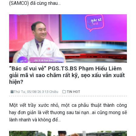
(SAMCO) đã cùng nhau…
“Bác sĩ vui vẻ” PGS.TS.BS Phạm Hiếu Liêm
giải mã vì sao chăm rất kỹ, sẹo xấu vẫn xuất
hiện?
Thứ Tư, 05/08/26 3:13 Chiều
TIN HOT
Một vết trầy xước nhỏ, một ca phẫu thuật thành công
hay đơn giản là vết thương sau tai nạn…ai cũng mong sẽ
lành nhanh và không để…