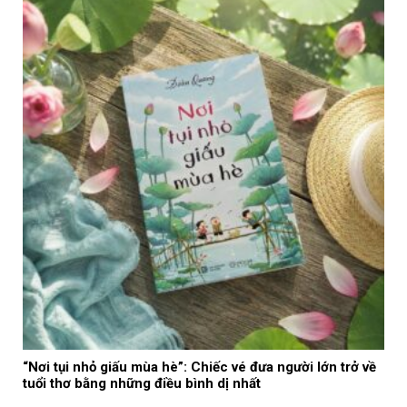
“Nơi tụi nhỏ giấu mùa hè”: Chiếc vé đưa người lớn trở về
tuổi thơ bằng những điều bình dị nhất