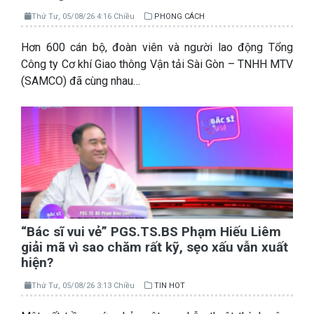
Thứ Tư, 05/08/26 4:16 Chiều
PHONG CÁCH
Hơn 600 cán bộ, đoàn viên và người lao động Tổng
Công ty Cơ khí Giao thông Vận tải Sài Gòn – TNHH MTV
(SAMCO) đã cùng nhau…
“Bác sĩ vui vẻ” PGS.TS.BS Phạm Hiếu Liêm
giải mã vì sao chăm rất kỹ, sẹo xấu vẫn xuất
hiện?
Thứ Tư, 05/08/26 3:13 Chiều
TIN HOT