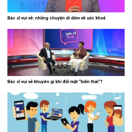
Bác sĩ vui vẻ: những chuyện dí dỏm về sức khoẻ
Bác sĩ vui vẻ khuyên gì khi đối mặt “biến thái”?