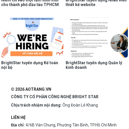
Niềm tin vào một tầm nhìn mới
BrightStar tuyển dụng Nhân viên
cho thành phố đầu tàu TPHCM
thiết kế website
BrightStar tuyển dụng Kế toán
BrightStar tuyển dụng Quản lý
nội bộ
kinh doanh
© 2026 AOTRANG.VN
CÔNG TY CỔ PHẦN CÔNG NGHỆ BRIGHT STAR
Chịu trách nhiệm nội dung:
Ông Đoàn Lê Khang
LIÊN HỆ
Địa chỉ:
4/6B Văn Chung, Phường Tân Bình, TP.Hồ Chí Minh