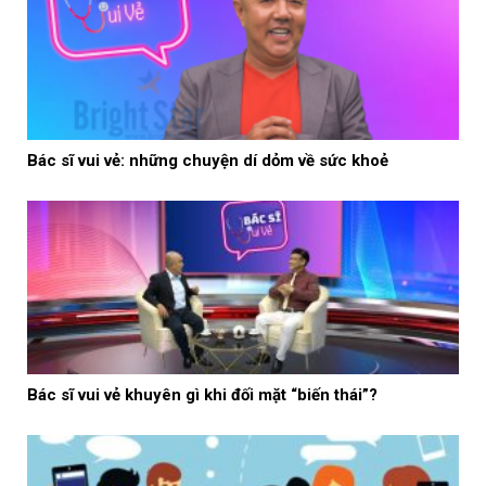
Bác sĩ vui vẻ: những chuyện dí dỏm về sức khoẻ
Bác sĩ vui vẻ khuyên gì khi đối mặt “biến thái”?