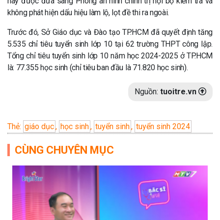
này được đưa sang Phòng an ninh chính trị nội bộ kiểm tra và
không phát hiện dấu hiệu làm lộ, lọt đề thi ra ngoài.
Trước đó, Sở Giáo dục và Đào tạo TP.HCM đã quyết định tăng
5.535 chỉ tiêu tuyển sinh lớp 10 tại 62 trường THPT công lập.
Tổng chỉ tiêu tuyển sinh lớp 10 năm học 2024-2025 ở TP.HCM
là: 77.355 học sinh (chỉ tiêu ban đầu là 71.820 học sinh).
Nguồn:
tuoitre.vn
Thẻ:
giáo dục
,
học sinh
,
tuyển sinh
,
tuyển sinh 2024
CÙNG CHUYÊN MỤC