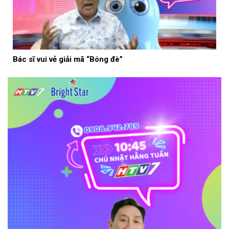
Bác sĩ vui vẻ giải mã “Bóng đè”