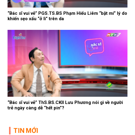
“Bác sĩ vui vẻ” PGS.TS.BS Phạm Hiếu Liêm “bật mí” lý do
khiến sẹo xấu “ở lì” trên da
“Bác sĩ vui vẻ” ThS.BS.CKII Lưu Phương nói gì về người
trẻ ngày càng dễ “hết pin”?
TIN MỚI