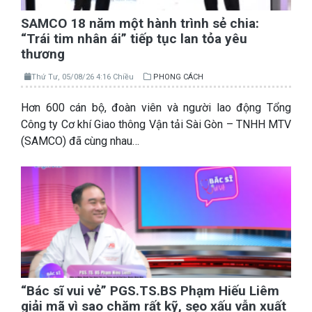
SAMCO 18 năm một hành trình sẻ chia:
“Trái tim nhân ái” tiếp tục lan tỏa yêu
thương
Thứ Tư, 05/08/26 4:16 Chiều
PHONG CÁCH
Hơn 600 cán bộ, đoàn viên và người lao động Tổng
Công ty Cơ khí Giao thông Vận tải Sài Gòn – TNHH MTV
(SAMCO) đã cùng nhau…
“Bác sĩ vui vẻ” PGS.TS.BS Phạm Hiếu Liêm
giải mã vì sao chăm rất kỹ, sẹo xấu vẫn xuất