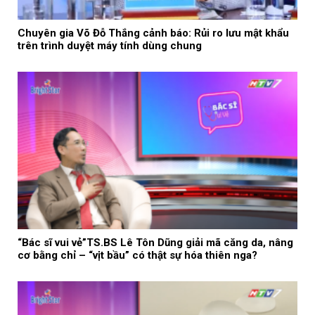
Chuyên gia Võ Đỗ Thắng cảnh báo: Rủi ro lưu mật khẩu
trên trình duyệt máy tính dùng chung
“Bác sĩ vui vẻ”TS.BS Lê Tôn Dũng giải mã căng da, nâng
cơ bằng chỉ – “vịt bầu” có thật sự hóa thiên nga?