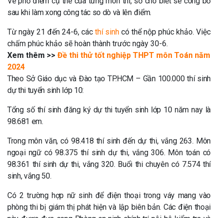
Về phổ điểm cụ thể của từng môn thi, sở cho biết sẽ công bố
sau khi làm xong công tác so dò và lên điểm.
Từ ngày 21 đến 24-6, các
thí sinh
có thể nộp phúc khảo. Việc
chấm phúc khảo sẽ hoàn thành trước ngày 30-6.
Xem thêm >>
Đề thi thử tốt nghiệp THPT môn Toán năm
2024
Theo Sở Giáo dục và Đào tạo TP.HCM – Gần 100.000 thí sinh
dự thi tuyển sinh lớp 10:
Tổng số thí sinh đăng ký dự thi tuyển sinh lớp 10 năm nay là
98.681 em.
Trong môn văn, có 98.418 thí sinh đến dự thi, vắng 263. Môn
ngoại ngữ có 98.375 thí sinh dự thi, vắng 306. Môn toán có
98.361 thí sinh dự thi, vắng 320. Buổi thi chuyên có 7.574 thí
sinh, vắng 50.
Có 2 trường hợp nữ sinh để điện thoại trong váy mang vào
phòng thi bị giám thị phát hiện và lập biên bản. Các điện thoại