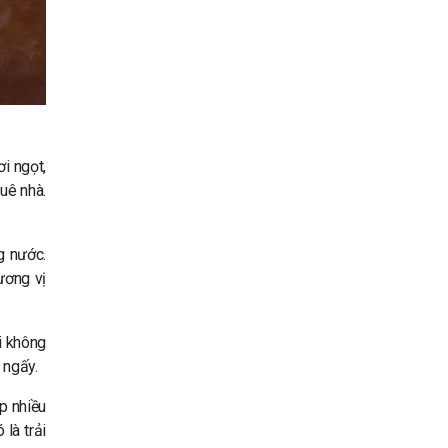
i ngọt,
uê nhà.
g nước.
ương vị
i không
 ngấy.
p nhiều
 là trải