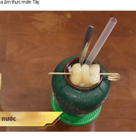
óa ẩm thực miền Tây.