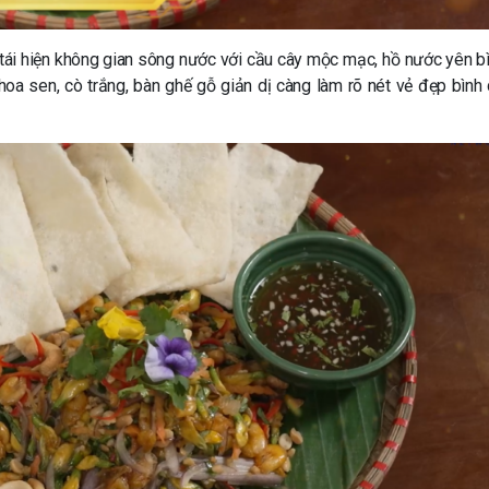
tái hiện không gian sông nước với cầu cây mộc mạc, hồ nước yên bì
oa sen, cò trắng, bàn ghế gỗ giản dị càng làm rõ nét vẻ đẹp bình d