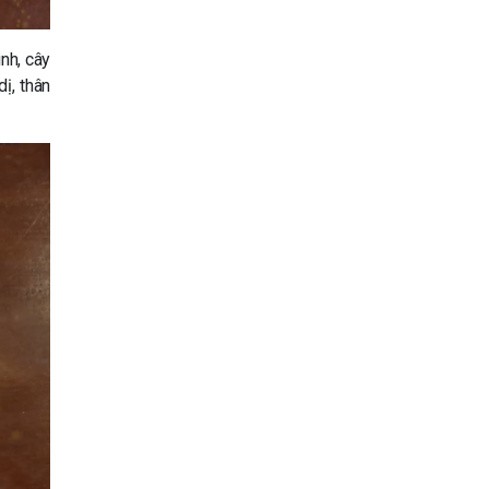
nh, cây
ị, thân