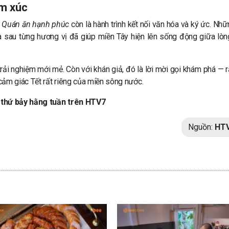
ảm xúc
g
Quán ăn hạnh phúc
còn là hành trình kết nối văn hóa và ký ức. Nh
a sau từng hương vị đã giúp miền Tây hiện lên sống động giữa lòn
rải nghiệm mới mẻ. Còn với khán giả, đó là lời mời gọi khám phá — r
cảm giác Tết rất riêng của miền sông nước.
 thứ bảy hằng tuần trên HTV7
Nguồn:
HT