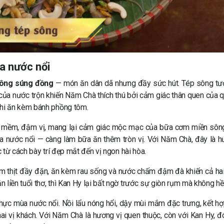
a nước nổi
bông súng đồng
— món ăn dân dã nhưng đầy sức hút. Tép sông tươ
của nước trộn khiến Năm Chà thích thú bởi cảm giác thân quen của q
hi ăn kèm bánh phồng tôm.
 mềm, đậm vị, mang lại cảm giác mộc mạc của bữa cơm miền sôn
nước nổi — càng làm bữa ăn thêm tròn vị. Với Năm Chà, đây là h
c từ cách bày trí đẹp mắt đến vị ngon hài hòa.
ôm thịt đầy đặn, ăn kèm rau sống và nước chấm đậm đà khiến cả ha
 liền tuổi thơ, thì Kan Hy lại bất ngờ trước sự giòn rụm mà không hề
hực mùa nước nổi. Nồi lẩu nóng hổi, dậy mùi mắm đặc trưng, kết hợ
hai vị khách. Với Năm Chà là hương vị quen thuộc, còn với Kan Hy, đó