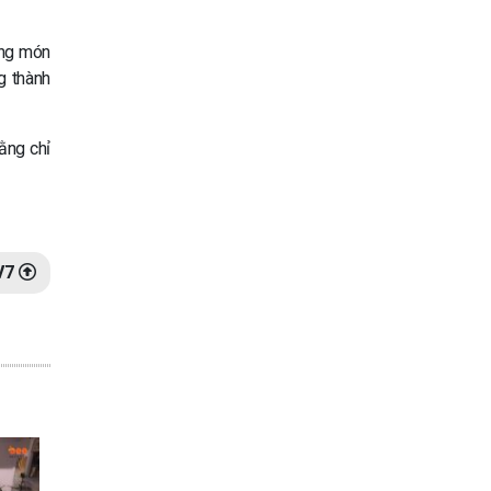
ững món
g thành
ằng chỉ
V7