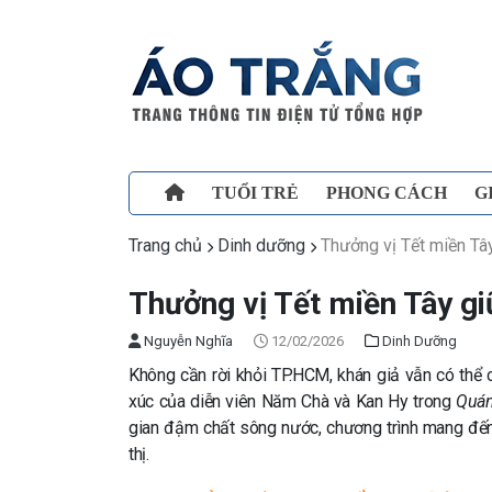
TUỔI TRẺ
PHONG CÁCH
G
Trang chủ
Dinh dưỡng
Thưởng vị Tết miền Tâ
Thưởng vị Tết miền Tây gi
Nguyễn Nghĩa
12/02/2026
Dinh Dưỡng
Không cần rời khỏi TP.HCM, khán giả vẫn có thể
xúc của diễn viên Năm Chà và Kan Hy trong
Quán
gian đậm chất sông nước, chương trình mang đến
thị.