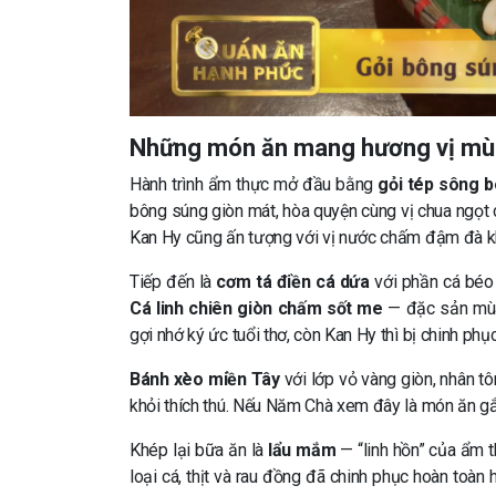
Những món ăn mang hương vị mù
Hành trình ẩm thực mở đầu bằng
gỏi tép sông 
bông súng giòn mát, hòa quyện cùng vị chua ngọt 
Kan Hy cũng ấn tượng với vị nước chấm đậm đà k
Tiếp đến là
cơm tá điền cá dứa
với phần cá béo
Cá linh chiên giòn chấm sốt me
— đặc sản mùa 
gợi nhớ ký ức tuổi thơ, còn Kan Hy thì bị chinh phụ
Bánh xèo miền Tây
với lớp vỏ vàng giòn, nhân t
khỏi thích thú. Nếu Năm Chà xem đây là món ăn gắn
Khép lại bữa ăn là
lẩu mắm
— “linh hồn” của ẩm t
loại cá, thịt và rau đồng đã chinh phục hoàn toàn 