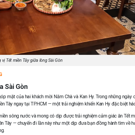
vị Tết miền Tây giữa lòng Sài Gòn
ũ
ữa Sài Gòn
góp mặt của hai khách mời Năm Chà và Kan Hy. Trong những ngày c
ền Tây ngay tại TP.HCM — một trải nghiệm khiến Kan Hy đặc biệt há
 miền sông nước và mong có dịp được trải nghiệm cảm giác ăn Tết m
n Tây — chuyến đi lần này như một dịp đưa bạn đồng hành tìm về h
ng.