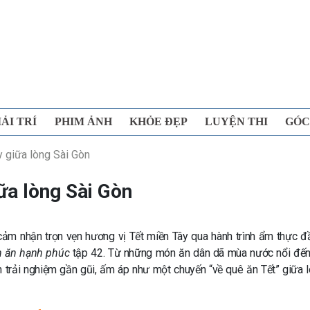
IẢI TRÍ
PHIM ẢNH
KHỎE ĐẸP
LUYỆN THI
GÓC
y giữa lòng Sài Gòn
ữa lòng Sài Gòn
 cảm nhận trọn vẹn hương vị Tết miền Tây qua hành trình ẩm thực 
 ăn hạnh phúc
tập 42. Từ những món ăn dân dã mùa nước nổi đế
 trải nghiệm gần gũi, ấm áp như một chuyến “về quê ăn Tết” giữa 