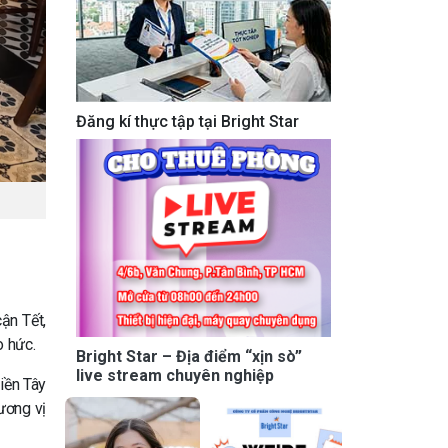
Đăng kí thực tập tại Bright Star
ận Tết,
o hức.
Bright Star – Địa điểm “xịn sò”
live stream chuyên nghiệp
iền Tây
ương vị