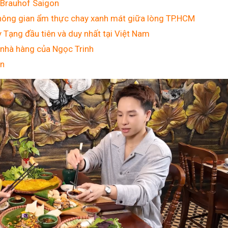
 Brauhof Saigon
hông gian ẩm thực chay xanh mát giữa lòng TP.HCM
Tạng đầu tiên và duy nhất tại Việt Nam
 nhà hàng của Ngọc Trinh
in