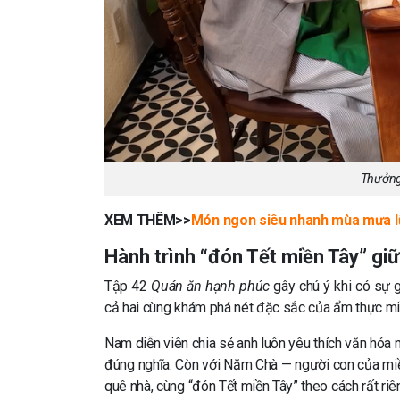
Thưởng 
XEM THÊM>>
Món ngon siêu nhanh mùa mưa l
Hành trình “đón Tết miền Tây” gi
Tập 42
Quán ăn hạnh phúc
gây chú ý khi có sự 
cả hai cùng khám phá nét đặc sắc của ẩm thực mi
Nam diễn viên chia sẻ anh luôn yêu thích văn hóa
đúng nghĩa. Còn với Năm Chà — người con của miề
quê nhà, cùng “đón Tết miền Tây” theo cách rất riê