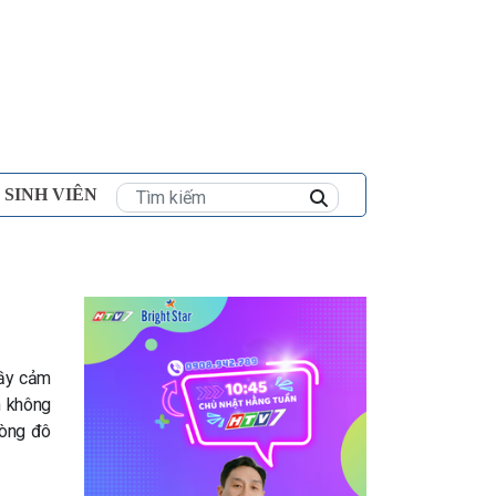
×
 SINH VIÊN
đầy cảm
n không
lòng đô