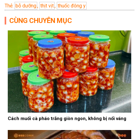
Thẻ:
bỗ dưỡng
,
thịt vịt
,
thuốc đông y
CÙNG CHUYÊN MỤC
Cách muối cà pháo trắng giòn ngon, không bị nổi váng