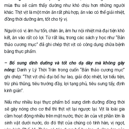
mùa thu sẽ cảm thấy dường như khó chịu hơn những người
khác. Thịt vịt là một món ăn rất phù hợp, ăn vào có thể giải nhiệt,
đồng thời dưỡng âm, tốt cho tỳ vị.
Người có vị âm hư tổn, chán ăn, âm hư nội nhiệt mà đại tiện khô
kết, ăn vào rất có lợi. Từ rất lâu, trong các sách y học như “Bản
thảo cương mục” đã ghi chép thịt vịt có công dụng chữa bệnh
bằng thực phẩm.
– Bổ sung dinh dưỡng và tốt cho dạ dày mà không gây
nóng:
Danh y Lý Thời Trân trong cuốn “Bản thảo cương mục”
ghi chép: “Thịt vịt chủ đại bổ hư lao, giải độc nhiệt, lợi tiểu tiện,
trừ phù thũng, tiêu trướng đầy, lợi tạng phủ, tiêu sưng tấy, định
kinh giản”.
Nếu như nhiều loại thực phẩm bổ sung dinh dưỡng đồng thời
sẽ gây nóng cho cơ thể thì thịt vịt lại ngược lại. Vịt là loài gia
cầm hoạt động nhiều trên mặt nước, thức ăn của vịt phần lớn là
sinh vật dưới nước, do đó thịt của chúng có tính hàn, vị ngọt,