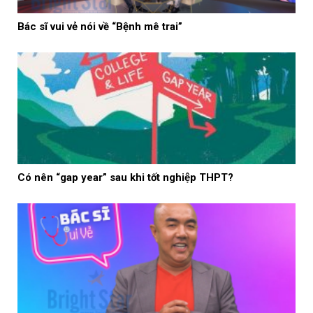
Bác sĩ vui vẻ nói về “Bệnh mê trai”
Có nên “gap year” sau khi tốt nghiệp THPT?