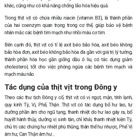
khác, cũng như có khả năng chống lão hóa hiệu quả.
Trong thịt vịt có chứa nhiều niacin (vitamin B3), là thành phần
của hai coenzym quan trọng trong cơ thể, giúp bảo vệ bệnh
nhân mắc các bệnh tim mạch như nhồi máu cơ tim.
Bên cạnh đó, thịt vịt có tỉ lệ axit béo bão hòa, axit béo không
bão hòa đơn, axit béo không bão hòa đa gần với giá trị lý tưởng,
thành phần hóa học gần giống dầu ô liu, có tác dụng giảm
cholesterol, tốt cho việc phòng ngừa các bệnh tim mạch và
mạch máu não.
Tác dụng của thịt vịt trong Đông y
Theo các thư tịch Đông y cổ, thịt vịt có vị ngọt, mặn, tính lạnh,
quy kinh Tỳ, Vị, Phế, Thận. Thịt vịt có tác dụng bổ hư lao, tư
dưỡng phần âm cho ngũ tạng, thanh nhiệt do hư lao gây ra, bổ
huyết hành thủy, dưỡng vị sinh tân, chỉ khái, thanh nhiệt kiện Tỳ,
chủ trị các chứng hư nhiệt phù thũng, thân thể hư nhược, Phế Vị
âm hư, Can Thận âm hư…