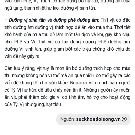
vào kinh Phế, Vị, Thận, có tác dụng bổ hư lao, dưỡng âm của
ngũ tạng, thanh nhiệt hư lao, dưỡng vị sinh tân.
– Dưỡng vị sinh tân và dưỡng phế dưỡng âm:
Thịt vịt có đặc
tính dưỡng âm dưỡng vị, thích hợp để ăn vào mùa thu. Thời tiết
khô hanh của mùa thu dễ làm mất tân dịch và khí, gây khó chịu
cho Phế và Vị. Thịt vịt có tác dụng dưỡng Phế dưỡng âm,
dưỡng Vị sinh tân, giúp giảm bớt các triệu chứng khó chịu do
vấn đề này gây ra.
Cần lưu ý rằng, vịt tuy là món ăn bổ dưỡng thích hợp cho mùa
thu nhưng không nên vì thế mà ăn quá nhiều, có thể gây ra các
vấn đề không tốt cho sức khỏe. Ngoài ra, vịt có tính hàn, người
có Tỳ Vị hư hàn, dễ tiêu chảy nên ăn ít. Những người này muốn
ăn vịt, phải thêm các gia vị có tính ấm, hỗ trợ cho hoạt động
của Tỳ, Vị như gừng, hạt tiêu…
Nguồn:
suckhoedoisong.vn