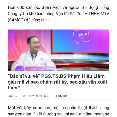
Hơn 600 cán bộ, đoàn viên và người lao động Tổng
Công ty Cơ khí Giao thông Vận tải Sài Gòn – TNHH MTV
(SAMCO) đã cùng nhau…
“Bác sĩ vui vẻ” PGS.TS.BS Phạm Hiếu Liêm
giải mã vì sao chăm rất kỹ, sẹo xấu vẫn xuất
hiện?
Thứ Tư, 05/08/26 3:13 Chiều
TIN HOT
Một vết trầy xước nhỏ, một ca phẫu thuật thành công
hay đơn giản là vết thương sau tai nạn…ai cũng mong sẽ