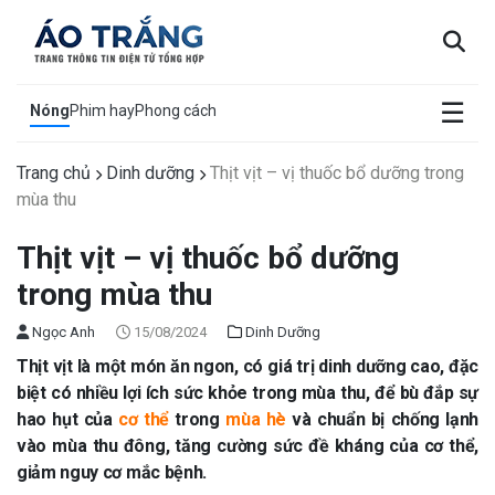
×
☰
Nóng
Phim hay
Phong cách
Trang chủ
Dinh dưỡng
Thịt vịt – vị thuốc bổ dưỡng trong
mùa thu
Thịt vịt – vị thuốc bổ dưỡng
trong mùa thu
Ngọc Anh
15/08/2024
Dinh Dưỡng
Thịt vịt là một món ăn ngon, có giá trị dinh dưỡng cao, đặc
biệt có nhiều lợi ích sức khỏe trong mùa thu, để bù đắp sự
hao hụt của
cơ thể
trong
mùa hè
và chuẩn bị chống lạnh
vào mùa thu đông, tăng cường sức đề kháng của cơ thể,
giảm nguy cơ mắc bệnh.