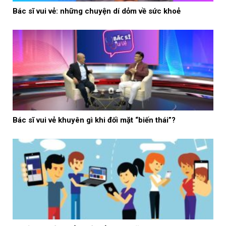
Bác sĩ vui vẻ: những chuyện dí dỏm về sức khoẻ
Bác sĩ vui vẻ khuyên gì khi đối mặt “biến thái”?