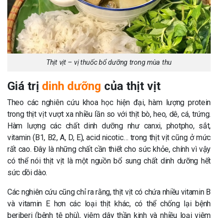
Thịt vịt – vị thuốc bổ dưỡng trong mùa thu
Giá trị
dinh dưỡng
của thịt vịt
Theo các nghiên cứu khoa học hiện đại, hàm lượng protein
trong thịt vịt vượt xa nhiều lần so với thịt bò, heo, dê, cá, trứng.
Hàm lượng các chất dinh dưỡng như canxi, photpho, sắt,
vitamin (B1, B2, A, D, E), acid nicotic… trong thịt vịt cũng ở mức
rất cao. Đây là những chất cần thiết cho sức khỏe, chính vì vậy
có thể nói thịt vịt là một nguồn bổ sung chất dinh dưỡng hết
sức dồi dào.
Các nghiên cứu cũng chỉ ra rằng, thịt vịt có chứa nhiều vitamin B
và vitamin E hơn các loại thịt khác, có thể chống lại bệnh
beriberi (bệnh tê phù), viêm dây thần kinh và nhiều loại viêm