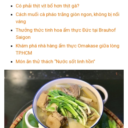
Có phải thịt vịt bổ hơn thịt gà?
Cách muối cà pháo trắng giòn ngon, không bị nổi
váng
Thưởng thức tinh hoa ẩm thực Đức tại Brauhof
Saigon
Khám phá nhà hàng ẩm thực Omakase giữa lòng
TP.HCM
Món ăn thử thách “Nước sốt linh hồn”