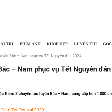
IẢI TRÍ
PHIM ẢNH
KHỎE ĐẸP
LUYỆN THI
GÓC
tuyến Bắc – Nam phục vụ Tết Nguyên đán 2024
 Bắc – Nam phục vụ Tết Nguyên đán
hức thêm 8 chuyến tàu tuyến Bắc – Nam, cung cấp hơn 4.000 c
ợ Tết ở Tet Festival 2020