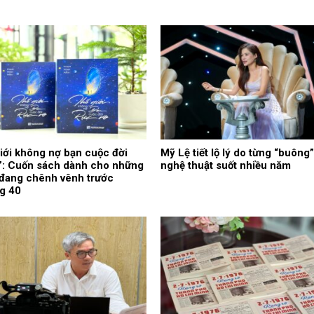
iới không nợ bạn cuộc đời
Mỹ Lệ tiết lộ lý do từng “buông”
”: Cuốn sách dành cho những
nghệ thuật suốt nhiều năm
 đang chênh vênh trước
g 40