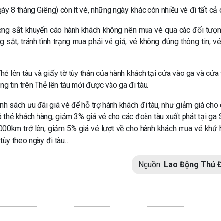
y 8 tháng Giêng) còn ít vé, những ngày khác còn nhiều vé đi tất cả 
ng sắt khuyến cáo hành khách không nên mua vé qua các đối tượn
 sắt, tránh tình trạng mua phải vé giả, vé không đúng thông tin, vé
ẻ lên tàu và giấy tờ tùy thân của hành khách tại cửa vào ga và cửa t
ng tin trên Thẻ lên tàu mới được vào ga đi tàu.
h sách ưu đãi giá vé để hỗ trợ hành khách đi tàu, như giảm giá cho 
ó thẻ khách hàng; giảm 3% giá vé cho các đoàn tàu xuất phát tại ga 
000km trở lên; giảm 5% giá vé lượt về cho hành khách mua vé khứ h
 tùy theo ngày đi tàu…
Nguồn:
Lao Động Thủ 