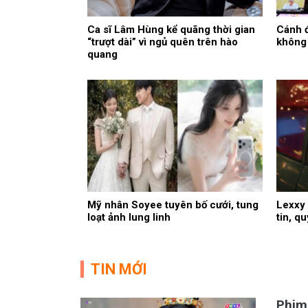
Ca sĩ Lâm Hùng kể quãng thời gian
Cánh đ
“trượt dài” vì ngủ quên trên hào
không
quang
Mỹ nhân Soyee tuyên bố cưới, tung
Lexxy 
loạt ảnh lung linh
tin, q
TIN MỚI
Phim 