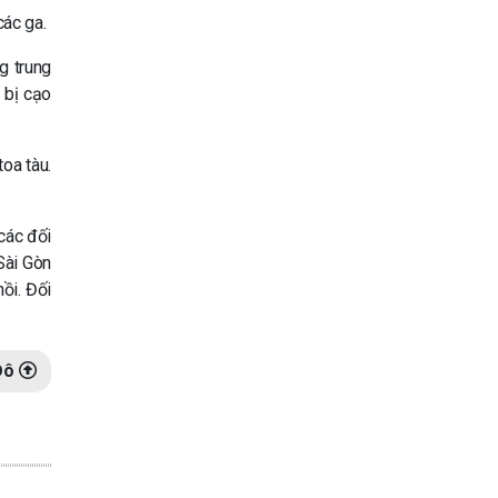
các ga.
g trung
 bị cạo
oa tàu.
các đối
Sài Gòn
ồi. Đối
Đô