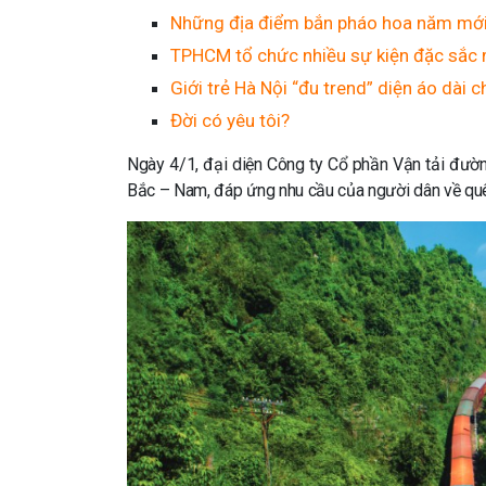
Những địa điểm bắn pháo hoa năm mới 
TPHCM tổ chức nhiều sự kiện đặc sắc
Giới trẻ Hà Nội “đu trend” diện áo dài 
Đời có yêu tôi?
Ngày 4/1, đại diện Công ty Cổ phần Vận tải đường
Bắc – Nam, đáp ứng nhu cầu của người dân về quê