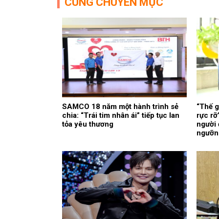
CÙNG CHUYÊN MỤC
SAMCO 18 năm một hành trình sẻ
“Thế g
chia: “Trái tim nhân ái” tiếp tục lan
rực rỡ
tỏa yêu thương
người
ngưỡn