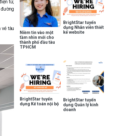
điện tử,
c đường
BrightStar tuyển
dụng Nhân viên thiết
 vé tàu
kế website
Niềm tin vào một
tầm nhìn mới cho
thành phố đầu tàu
TPHCM
BrightStar tuyển
BrightStar tuyển
dụng Kế toán nội bộ
dụng Quản lý kinh
doanh