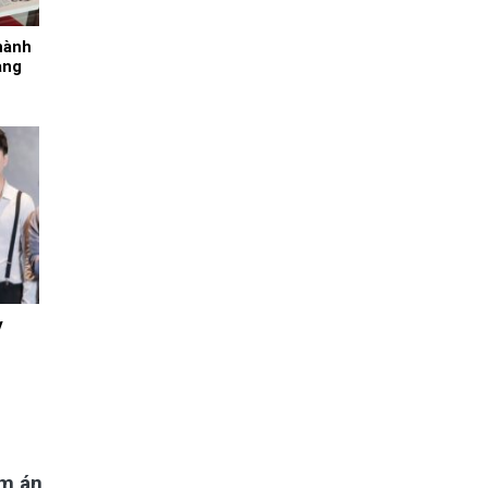
hành
ang
y
ảm án