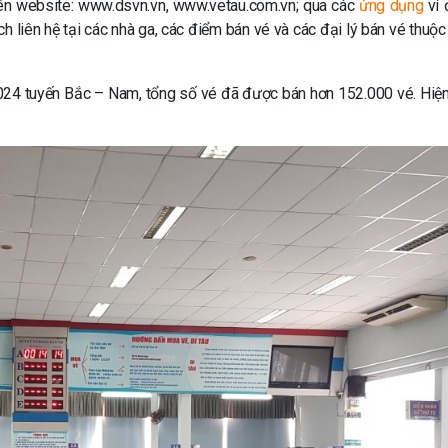
rên website: www.dsvn.vn, www.vetau.com.vn; qua các
ứng dụng
ví 
ch liên hệ tại các nhà ga, các điểm bán vé và các đại lý bán vé thuộ
024 tuyến Bắc – Nam, tổng số vé đã được bán hơn 152.000 vé. Hiện