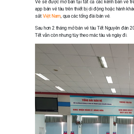
Vé sẽ được mở bán tại tất cả các kênh bán vé t
app bán vé tàu trên thiết bị di động hoặc hành khá
sắt
Việt Nam
, qua các tổng đài bán vé.
Sau hơn 2 tháng mở bán vé tàu Tết Nguyên đán 2
Tết vẫn còn nhưng tùy theo mác tàu và ngày đi.