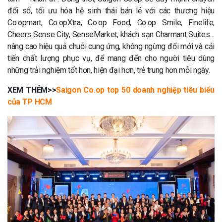
đổi số, tối ưu hóa hệ sinh thái bán lẻ với các thương hiệu
Co.opmart, Co.opXtra, Co.op Food, Co.op Smile, Finelife,
Cheers Sense City, SenseMarket, khách sạn Charmant Suites…
nâng cao hiệu quả chuỗi cung ứng, không ngừng đổi mới và cải
tiến chất lượng phục vụ, để mang đến cho người tiêu dùng
những trải nghiệm tốt hơn, hiện đại hơn, trẻ trung hơn mỗi ngày.
XEM THÊM>>
Saigon Co.op top 50 doanh nghiệp tiêu biểu
của TP HCM