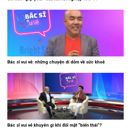
Bác sĩ vui vẻ: những chuyện dí dỏm về sức khoẻ
Bác sĩ vui vẻ khuyên gì khi đối mặt “biến thái”?