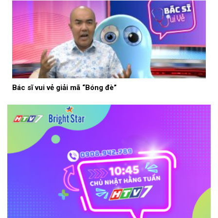
Bác sĩ vui vẻ giải mã “Bóng đè”