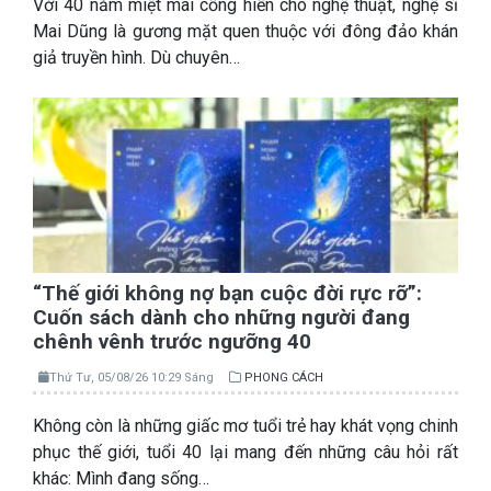
Với 40 năm miệt mài cống hiến cho nghệ thuật, nghệ sĩ
Mai Dũng là gương mặt quen thuộc với đông đảo khán
giả truyền hình. Dù chuyên…
“Thế giới không nợ bạn cuộc đời rực rỡ”:
Cuốn sách dành cho những người đang
chênh vênh trước ngưỡng 40
Thứ Tư, 05/08/26 10:29 Sáng
PHONG CÁCH
Không còn là những giấc mơ tuổi trẻ hay khát vọng chinh
phục thế giới, tuổi 40 lại mang đến những câu hỏi rất
khác: Mình đang sống…