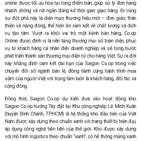
online được tối ưu hóa tại từng điểm bán, giúp xử lý đơn hàng
nhanh chóng và rút ngắn đáng kể thời gian giao hàng. Đi cùng
sự đột phá này là diện mạo thương hiệu mới – đơn giản, thân
thiện và năng động, thể hiện lời cam kết về chất lượng và dịch
vụ tận tâm. Vượt ra khỏi vai trò một kênh bán hàng, Co.op
Online được định vị là nền tảng thương mại số toàn diện, phục
vụ từ khách hàng cá nhân đến doanh nghiệp và sẽ từng bước
phát triển thành sàn thương mại điện tử cho hàng Việt. Sự ra đời
này khẳng định cam kết dài hạn của Saigon Co.op trong việc
chuyển đổi số ngành bán lẻ, đồng hành cùng hành trình mua
sắm của người Việt với trọng tâm luôn là khách hàng, đối tác và
cộng đồng.
Đồng thời, Saigon Co.op dự kiến đưa vào hoạt động kho
Saigon Co.op hướng Tây đặt tại Khu công nghiệp Lê Minh Xuân
(huyện Bình Chánh, TP.HCM) là hệ thống kho đầu tiên của Việt
Nam được xây dựng theo chuẩn xanh với trang thiết bị hiện đại,
áp dụng công nghệ tiên tiến của thế giới. Kho được xây dựng
với mô hình logistics theo chuẩn “xanh”, có hệ thống mảng xanh