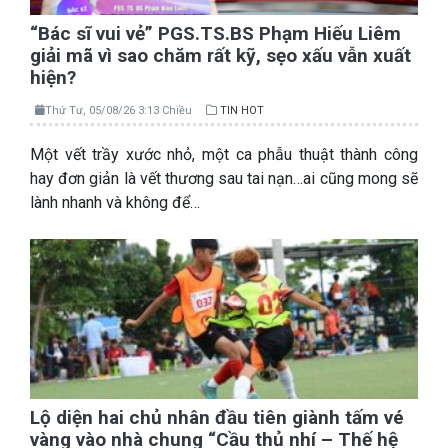
“Bác sĩ vui vẻ” PGS.TS.BS Phạm Hiếu Liêm
giải mã vì sao chăm rất kỹ, sẹo xấu vẫn xuất
hiện?
Thứ Tư, 05/08/26 3:13 Chiều
TIN HOT
Một vết trầy xước nhỏ, một ca phẫu thuật thành công
hay đơn giản là vết thương sau tai nạn…ai cũng mong sẽ
lành nhanh và không để…
Lộ diện hai chủ nhân đầu tiên giành tấm vé
vàng vào nhà chung “Cầu thủ nhí – Thế hệ