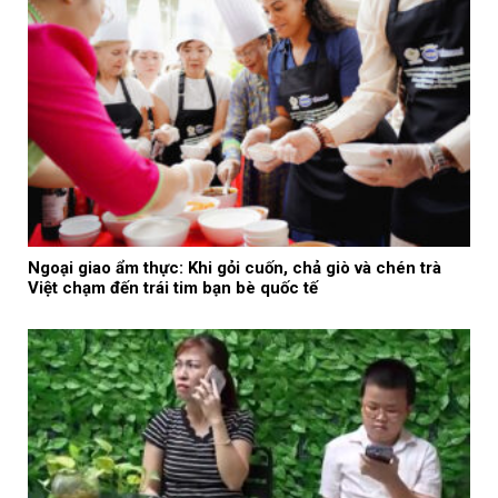
Ngoại giao ẩm thực: Khi gỏi cuốn, chả giò và chén trà
Việt chạm đến trái tim bạn bè quốc tế