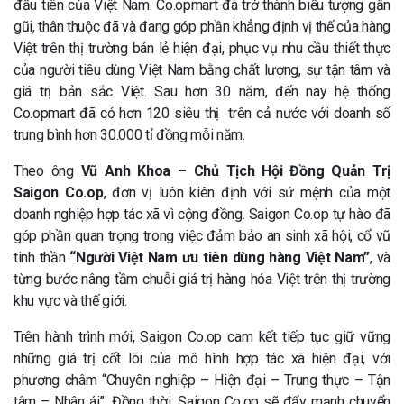
đầu tiên của Việt Nam. Co.opmart đã trở thành biểu tượng gần
gũi, thân thuộc đã và đang góp phần khẳng định vị thế của hàng
Việt trên thị trường bán lẻ hiện đại, phục vụ nhu cầu thiết thực
của người tiêu dùng Việt Nam bằng chất lượng, sự tận tâm và
giá trị bản sắc Việt. Sau hơn 30 năm, đến nay hệ thống
Co.opmart đã có hơn 120 siêu thị trên cả nước với doanh số
trung bình hơn 30.000 tỉ đồng mỗi năm.
Theo ông
Vũ Anh Khoa – Chủ Tịch Hội Đồng Quản Trị
Saigon Co.op
, đơn vị luôn kiên định với sứ mệnh của một
doanh nghiệp hợp tác xã vì cộng đồng. Saigon Co.op tự hào đã
góp phần quan trọng trong việc đảm bảo an sinh xã hội, cổ vũ
tinh thần
“Người Việt Nam ưu tiên dùng hàng Việt Nam”
, và
từng bước nâng tầm chuỗi giá trị hàng hóa Việt trên thị trường
khu vực và thế giới.
Trên hành trình mới, Saigon Co.op cam kết tiếp tục giữ vững
những giá trị cốt lõi của mô hình hợp tác xã hiện đại, với
phương châm “Chuyên nghiệp – Hiện đại – Trung thực – Tận
tâm – Nhân ái”. Đồng thời, Saigon Co.op sẽ đẩy mạnh chuyển