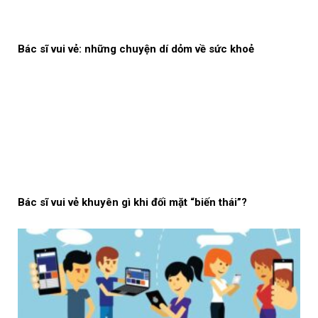
Bác sĩ vui vẻ: những chuyện dí dỏm về sức khoẻ
Bác sĩ vui vẻ khuyên gì khi đối mặt “biến thái”?