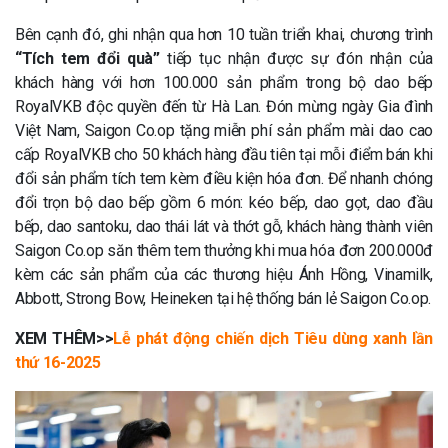
Bên cạnh đó, ghi nhận qua hơn 10 tuần triển khai, chương trình
“Tích tem đổi quà”
tiếp tục nhận được sự đón nhận của
khách hàng với hơn 100.000 sản phẩm trong bộ dao bếp
RoyalVKB độc quyền đến từ Hà Lan. Đón mừng ngày Gia đình
Việt Nam, Saigon Co.op tặng miễn phí sản phẩm mài dao cao
cấp RoyalVKB cho 50 khách hàng đầu tiên tại mỗi điểm bán khi
đổi sản phẩm tích tem kèm điều kiện hóa đơn. Để nhanh chóng
đổi trọn bộ dao bếp gồm 6 món: kéo bếp, dao gọt, dao đầu
bếp, dao santoku, dao thái lát và thớt gỗ, khách hàng thành viên
Saigon Co.op săn thêm tem thưởng khi mua hóa đơn 200.000đ
kèm các sản phẩm của các thương hiệu
Ánh Hồng, Vinamilk,
Abbott, Strong Bow, Heineken tại hệ thống bán lẻ Saigon Co.op.
XEM THÊM>>
Lễ phát động chiến dịch Tiêu dùng xanh lần
thứ 16-2025