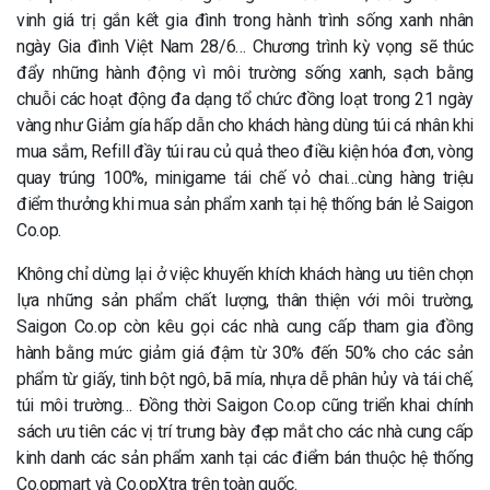
vinh giá trị gắn kết gia đình trong hành trình sống xanh nhân
ngày Gia đình Việt Nam 28/6… Chương trình kỳ vọng sẽ thúc
đẩy những hành động vì môi trường sống xanh, sạch bằng
chuỗi các hoạt động đa dạng tổ chức đồng loạt trong 21 ngày
vàng như Giảm gía hấp dẫn cho khách hàng dùng túi cá nhân khi
mua sắm, Refill đầy túi rau củ quả theo điều kiện hóa đơn, vòng
quay trúng 100%, minigame tái chế vỏ chai…cùng hàng triệu
điểm thưởng khi mua sản phẩm xanh tại hệ thống bán lẻ Saigon
Co.op.
Không chỉ dừng lại ở việc khuyến khích khách hàng ưu tiên chọn
lựa những sản phẩm chất lượng, thân thiện với môi trường,
Saigon Co.op còn kêu gọi các nhà cung cấp tham gia đồng
hành bằng mức giảm giá đậm từ 30% đến 50% cho các sản
phẩm từ giấy, tinh bột ngô, bã mía, nhựa dễ phân hủy và tái chế,
túi môi trường… Đồng thời Saigon Co.op cũng triển khai chính
sách ưu tiên các vị trí trưng bày đẹp mắt cho các nhà cung cấp
kinh danh các sản phẩm xanh tại các điểm bán thuộc hệ thống
Co.opmart và Co.opXtra trên toàn quốc.