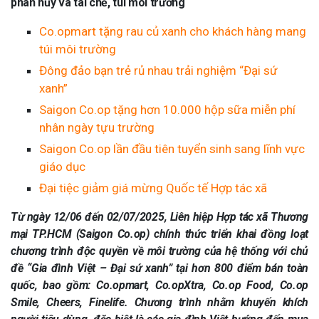
phân hủy và tái chế, túi môi trường
Co.opmart tặng rau củ xanh cho khách hàng mang
túi môi trường
Đông đảo bạn trẻ rủ nhau trải nghiệm “Đại sứ
xanh”
Saigon Co.op tặng hơn 10.000 hộp sữa miễn phí
nhân ngày tựu trường
Saigon Co.op lần đầu tiên tuyển sinh sang lĩnh vực
giáo dục
Đại tiệc giảm giá mừng Quốc tế Hợp tác xã
Từ ngày 12/06 đến 02/07/2025, Liên hiệp Hợp tác xã Thương
mại TP.HCM (Saigon Co.op) chính thức triển khai đồng loạt
chương trình độc quyền về môi trường của hệ thống với chủ
đề “Gia đình Việt – Đại sứ xanh” tại hơn 800 điểm bán toàn
quốc, bao gồm:
Co.opmart, Co.opXtra, Co.op Food, Co.op
Smile, Cheers, Finelife. Chương trình nhằm khuyến khích