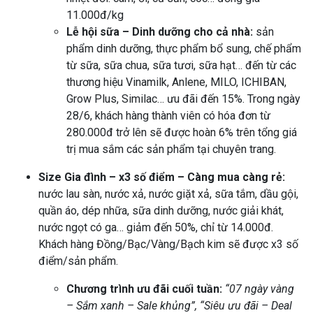
11.000đ/kg
Lễ hội sữa – Dinh dưỡng cho cả nhà:
sản
phẩm dinh dưỡng, thực phẩm bổ sung, chế phẩm
từ sữa, sữa chua, sữa tươi, sữa hạt… đến từ các
thương hiệu Vinamilk, Anlene, MILO, ICHIBAN,
Grow Plus, Similac… ưu đãi đến 15%. Trong ngày
28/6, khách hàng thành viên có hóa đơn từ
280.000đ trở lên sẽ được hoàn 6% trên tổng giá
trị mua sắm các sản phẩm tại chuyên trang.
Size Gia đình – x3 số điểm – Càng mua càng rẻ:
nước lau sàn, nước xả, nước giặt xả, sữa tắm, dầu gội,
quần áo, dép nhữa, sữa dinh dưỡng, nước giải khát,
nước ngọt có ga… giảm đến 50%, chỉ từ 14.000đ.
Khách hàng Đồng/Bạc/Vàng/Bạch kim sẽ được x3 số
điểm/sản phẩm.
Chương trình ưu đãi cuối tuần:
“07 ngày vàng
– Sắm xanh – Sale khủng”, “Siêu ưu đãi – Deal