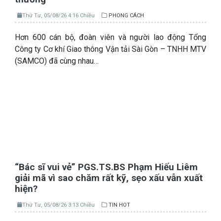
Thứ Tư, 05/08/26 4:16 Chiều
PHONG CÁCH
Hơn 600 cán bộ, đoàn viên và người lao động Tổng
Công ty Cơ khí Giao thông Vận tải Sài Gòn – TNHH MTV
(SAMCO) đã cùng nhau…
“Bác sĩ vui vẻ” PGS.TS.BS Phạm Hiếu Liêm
giải mã vì sao chăm rất kỹ, sẹo xấu vẫn xuất
hiện?
Thứ Tư, 05/08/26 3:13 Chiều
TIN HOT