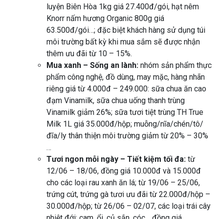
luyện Biên Hòa 1kg giá 27.400đ/gói, hạt nêm
Knorr nấm hương Organic 800g giá
63.500đ/gói…; đặc biệt khách hàng sử dụng túi
môi trường bất kỳ khi mua sắm sẽ được nhận
thêm ưu đãi từ 10 – 15%.
Mua xanh – Sống an lành:
nhóm sản phẩm thực
phẩm công nghệ, đồ dùng, may mặc, hàng nhãn
riêng giá từ 4.000đ – 249.000: sữa chua ăn cao
đạm Vinamilk, sữa chua uống thanh trùng
Vinamilk giảm 26%; sữa tươi tiệt trùng TH True
Milk 1L giá 35.000đ/hộp; muỗng/nĩa/chén/tô/
đĩa/ly thân thiện môi trường giảm từ 20% – 30%
…
Tươi ngon mỗi ngày – Tiết kiệm tối đa:
từ
12/06 – 18/06, đồng giá 10.000đ và 15.000đ
cho các loại rau xanh ăn lá; từ 19/06 – 25/06,
trứng cút, trứng gà tươi ưu đãi từ 22.000đ/hộp –
30.000đ/hộp; từ 26/06 – 02/07, các loại trái cây
nhiệt đới: cam, ổi, củ sắn, cóc… đồng giá