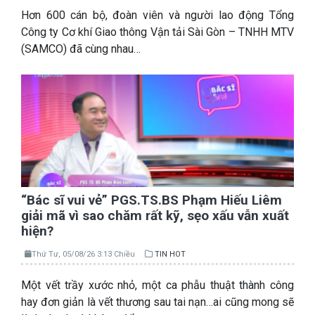
Hơn 600 cán bộ, đoàn viên và người lao động Tổng
Công ty Cơ khí Giao thông Vận tải Sài Gòn – TNHH MTV
(SAMCO) đã cùng nhau…
“Bác sĩ vui vẻ” PGS.TS.BS Phạm Hiếu Liêm
giải mã vì sao chăm rất kỹ, sẹo xấu vẫn xuất
hiện?
Thứ Tư, 05/08/26 3:13 Chiều
TIN HOT
Một vết trầy xước nhỏ, một ca phẫu thuật thành công
hay đơn giản là vết thương sau tai nạn…ai cũng mong sẽ