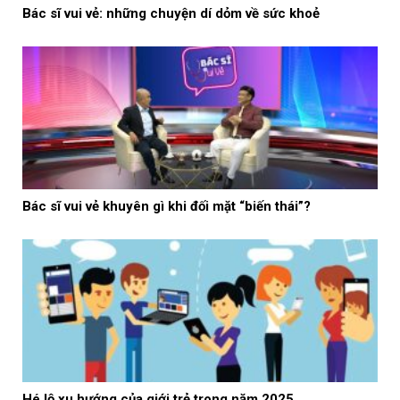
Bác sĩ vui vẻ: những chuyện dí dỏm về sức khoẻ
Bác sĩ vui vẻ khuyên gì khi đối mặt “biến thái”?
Hé lộ xu hướng của giới trẻ trong năm 2025