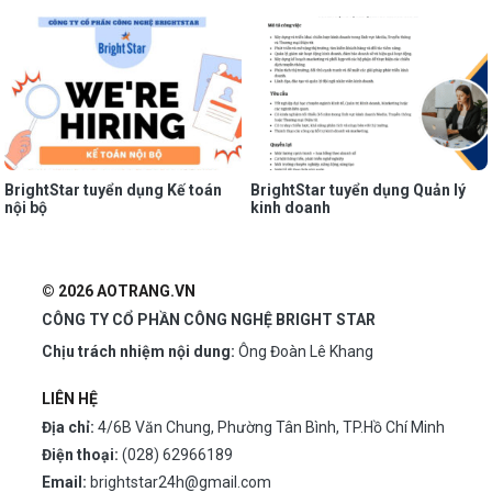
BrightStar tuyển dụng Kế toán
BrightStar tuyển dụng Quản lý
nội bộ
kinh doanh
© 2026 AOTRANG.VN
CÔNG TY CỔ PHẦN CÔNG NGHỆ BRIGHT STAR
Chịu trách nhiệm nội dung:
Ông Đoàn Lê Khang
LIÊN HỆ
Địa chỉ:
4/6B Văn Chung, Phường Tân Bình, TP.Hồ Chí Minh
Điện thoại:
(028) 62966189
Email:
brightstar24h@gmail.com