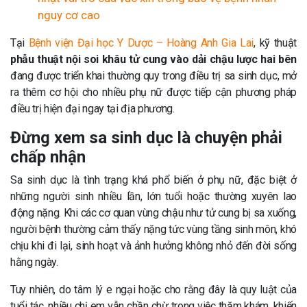
nguy cơ cao
Tại
Bệnh viện Đại học Y Dược – Hoàng Anh Gia Lai
, kỹ thuật
phẫu thuật nội soi khâu tử cung vào dải chậu lược hai bên
đang được triển khai thường quy trong điều trị sa sinh dục, mở
ra thêm cơ hội cho nhiều phụ nữ được tiếp cận phương pháp
điều trị hiện đại ngay tại địa phương.
Đừng xem sa sinh dục là chuyện phải
chấp nhận
Sa sinh dục là tình trạng khá phổ biến ở phụ nữ, đặc biệt ở
những người sinh nhiều lần, lớn tuổi hoặc thường xuyên lao
động nặng. Khi các cơ quan vùng chậu như tử cung bị sa xuống,
người bệnh thường cảm thấy nặng tức vùng tầng sinh môn, khó
chịu khi đi lại, sinh hoạt và ảnh hưởng không nhỏ đến đời sống
hằng ngày.
Tuy nhiên, do tâm lý e ngại hoặc cho rằng đây là quy luật của
tuổi tác, nhiều chị em vẫn chần chừ trong việc thăm khám, khiến