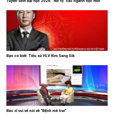
Tuyển sinh đại học 2024: “Nở rộ” các ngành học mới
Bạn có biết: Tiểu sử HLV Kim Sang Sik
Bác sĩ vui vẻ nói về “Bệnh mê trai”