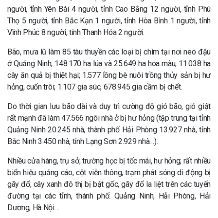
người, tỉnh Yên Bái 4 người, tỉnh Cao Bằng 12 người, tỉnh Phú
Thọ 5 người, tỉnh Bắc Kạn 1 người, tỉnh Hòa Bình 1 người, tỉnh
Vĩnh Phúc 8 người, tỉnh Thanh Hóa 2 người.
Bão, mưa lũ làm 85 tàu thuyền các loại bị chìm tại nơi neo đậu
ở Quảng Ninh; 148.170 ha lúa và 25.649 ha hoa màu, 11.038 ha
cây ăn quả bị thiệt hại; 1.577 lồng bè nuôi trồng thủy sản bị hư
hỏng, cuốn trôi; 1.107 gia súc, 678.945 gia cầm bị chết.
Do thời gian lưu bão dài và duy trì cường độ gió bão, gió giật
rất mạnh đã làm 47.566 ngôi nhà ở bị hư hỏng (tập trung tại tỉnh
Quảng Ninh 20.245 nhà, thành phố Hải Phòng 13.927 nhà, tỉnh
Bắc Ninh 3.450 nhà, tỉnh Lạng Sơn 2.929 nhà…).
Nhiều cửa hàng, trụ sở, trường học bị tốc mái, hư hỏng; rất nhiều
biển hiệu quảng cáo, cột viễn thông, trạm phát sóng di động bị
gãy đổ; cây xanh đô thị bị bật gốc, gãy đổ la liệt trên các tuyến
đường tại các tỉnh, thành phố: Quảng Ninh, Hải Phòng, Hải
Dương, Hà Nội…