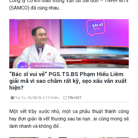
Công ty Cơ khí Giao thông Vận tải Sài Gòn – TNHH MTV
(SAMCO) đã cùng nhau…
“Bác sĩ vui vẻ” PGS.TS.BS Phạm Hiếu Liêm
giải mã vì sao chăm rất kỹ, sẹo xấu vẫn xuất
hiện?
Thứ Tư, 05/08/26 3:13 Chiều
TIN HOT
Một vết trầy xước nhỏ, một ca phẫu thuật thành công
hay đơn giản là vết thương sau tai nạn…ai cũng mong sẽ
lành nhanh và không để…