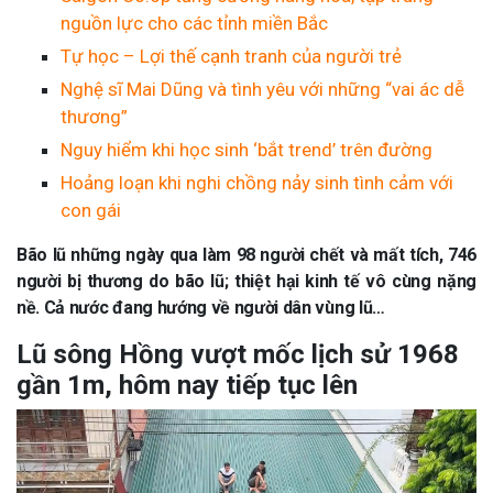
nguồn lực cho các tỉnh miền Bắc
Tự học – Lợi thế cạnh tranh của người trẻ
Nghệ sĩ Mai Dũng và tình yêu với những “vai ác dễ
thương”
Nguy hiểm khi học sinh ‘bắt trend’ trên đường
Hoảng loạn khi nghi chồng nảy sinh tình cảm với
con gái
Bão lũ những ngày qua làm 98 người chết và mất tích, 746
người bị thương do bão lũ; thiệt hại kinh tế vô cùng nặng
nề. Cả nước đang hướng về người dân vùng lũ…
Lũ sông Hồng vượt mốc lịch sử 1968
gần 1m, hôm nay tiếp tục lên