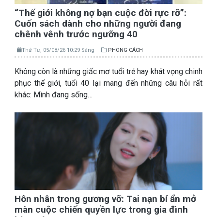
“Thế giới không nợ bạn cuộc đời rực rỡ”:
Cuốn sách dành cho những người đang
chênh vênh trước ngưỡng 40
Thứ Tư, 05/08/26 10:29 Sáng
PHONG CÁCH
Không còn là những giấc mơ tuổi trẻ hay khát vọng chinh
phục thế giới, tuổi 40 lại mang đến những câu hỏi rất
khác: Mình đang sống…
Hôn nhân trong gương vỡ: Tai nạn bí ẩn mở
màn cuộc chiến quyền lực trong gia đình