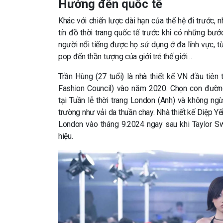
Hướng đến quốc tế
Khác với chiến lược dài hạn của thế hệ đi trước, 
tín đồ thời trang quốc tế trước khi có những bướ
người nổi tiếng được họ sử dụng ở đa lĩnh vực, 
pop đến thần tượng của giới trẻ thế giới…
Trần Hùng (27 tuổi) là nhà thiết kế VN đầu tiên 
Fashion Council) vào năm 2020. Chọn con đường 
tại Tuần lễ thời trang London (Anh) và không ngừ
trường như vải da thuần chay. Nhà thiết kế Diệp Y
London vào tháng 9.2024 ngay sau khi Taylor Sw
hiệu.