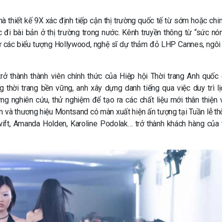
nhà thiết kế 9X xác định tiếp cận thị trường quốc tế từ sớm hoặc chi
c đi bài bản ở thị trường trong nước. Kênh truyền thông từ “sức nó
từ các biểu tượng Hollywood, nghệ sĩ dự thảm đỏ LHP Cannes, ngôi
trở thành thành viên chính thức của Hiệp hội Thời trang Anh quốc (
thời trang bền vững, anh xây dựng danh tiếng qua việc duy trì lị
ng nghiên cứu, thử nghiệm để tạo ra các chất liệu mới thân thiện 
ến và thương hiệu Montsand có màn xuất hiện ấn tượng tại Tuần lễ thờ
ift, Amanda Holden, Karoline Podolak… trở thành khách hàng của