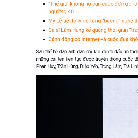
“Thế giới không nợ bạn cuộc đời rực r
ngưỡng 40
Mỹ Lệ tiết lộ lý do từng “buông” nghệ 
Ca sĩ Lâm Hùng kể quãng thời gian “trư
Cánh đồng cỏ internet và cuộc đua kh
Sau thế hệ đàn anh đàn chị tạo được dấu ấn thời t
những cái tên liên tục được truyền thông quốc
Phan Huy, Trần Hùng, Diệp Yến, Trọng Lâm, Trà Lin