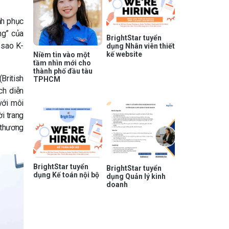
nh phục
ng” của
BrightStar tuyển
 sao K-
dụng Nhân viên thiết
kế website
Niềm tin vào một
tầm nhìn mới cho
thành phố đầu tàu
British
TPHCM
ch diễn
với môi
i trang
 thương
BrightStar tuyển
BrightStar tuyển
dụng Kế toán nội bộ
dụng Quản lý kinh
doanh