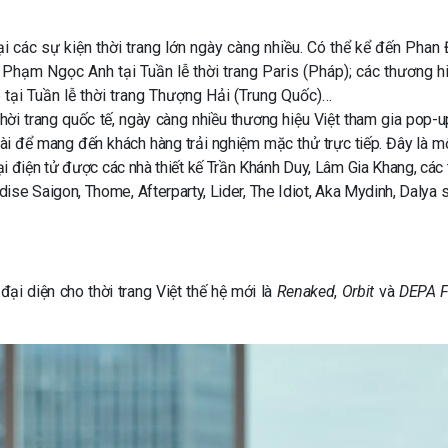
ại các sự kiện thời trang lớn ngày càng nhiều. Có thể kể đến Phan
, Phạm Ngọc Anh tại Tuần lễ thời trang Paris (Pháp); các thương h
 tại Tuần lễ thời trang Thượng Hải (Trung Quốc)…
thời trang quốc tế, ngày càng nhiều thương hiệu Việt tham gia pop-u
oài để mang đến khách hàng trải nghiệm mặc thử trực tiếp. Đây là m
mại điện tử được các nhà thiết kế Trần Khánh Duy, Lâm Gia Khang, các
ise Saigon, Thome, Afterparty, Lider, The Idiot, Aka Mydinh, Dalya s
ại diện cho thời trang Việt thế hệ mới là
Renaked
,
Orbit
và
DEPA F