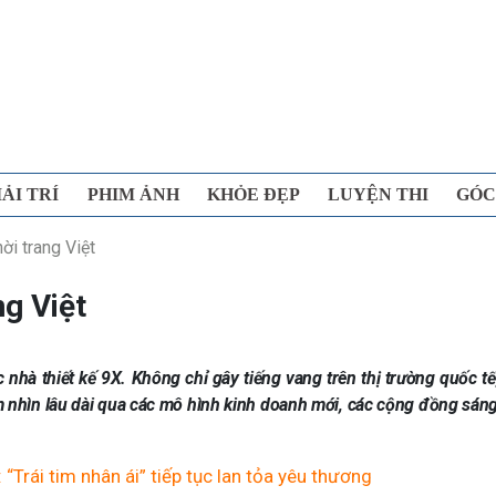
IẢI TRÍ
PHIM ẢNH
KHỎE ĐẸP
LUYỆN THI
GÓC
ời trang Việt
ng Việt
nhà thiết kế 9X. Không chỉ gây tiếng vang trên thị trường quốc tế
tầm nhìn lâu dài qua các mô hình kinh doanh mới, các cộng đồng sáng
Trái tim nhân ái” tiếp tục lan tỏa yêu thương