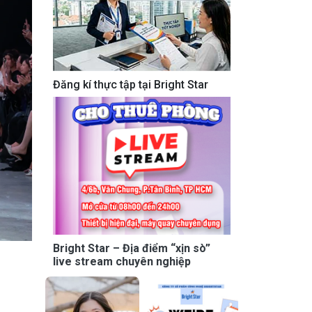
Đăng kí thực tập tại Bright Star
Bright Star – Địa điểm “xịn sò”
live stream chuyên nghiệp