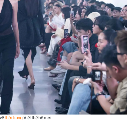
 về
thời trang
Việt thế hệ mới