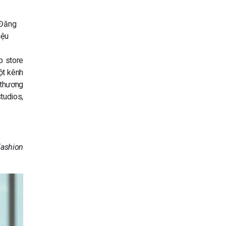
 Đăng
iệu
p store
ột kênh
 thương
tudios,
ashion