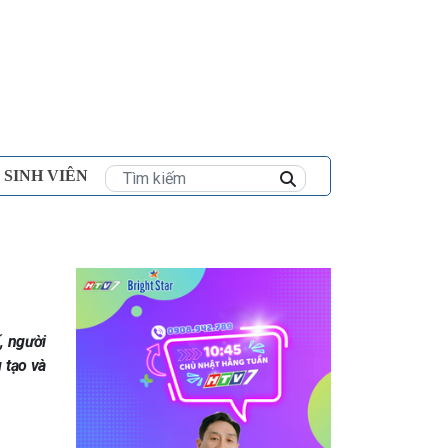
×
 SINH VIÊN
, người
 tạo và