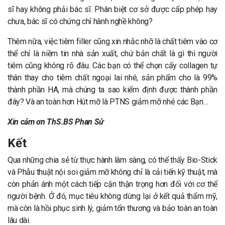
sĩ hay không phải bác sĩ. Phân biệt cơ sở được cấp phép hay
chưa, bác sĩ có chứng chỉ hành nghề không?
Thêm nữa, việc tiêm filler cũng xin nhắc nhỡ là chất tiêm vào cơ
thể chỉ là niềm tin nhà sản xuất, chứ bản chất là gì thì người
tiêm cũng không rõ đâu. Các bạn có thể chọn cấy collagen tự
thân thay cho tiêm chất ngoại lai nhé, sản phẩm cho là 99%
thành phần HA, mà chúng ta sao kiểm định được thành phần
đây? Và an toàn hơn Hút mỡ là PTNS giảm mỡ nhé các Bạn…
Xin cảm ơn
ThS.BS Phan Sử
Kết
Qua những chia sẻ từ thực hành lâm sàng, có thể thấy Bio-Stick
và Phẫu thuật nội soi giảm mỡ không chỉ là cải tiến kỹ thuật, mà
còn phản ánh một cách tiếp cận thận trọng hơn đối với cơ thể
người bệnh. Ở đó, mục tiêu không dừng lại ở kết quả thẩm mỹ,
mà còn là hồi phục sinh lý, giảm tổn thương và bảo toàn an toàn
lâu dài.