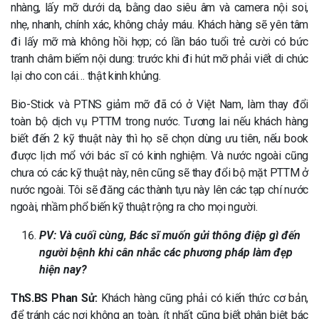
nhàng, lấy mỡ dưới da, bằng dao siêu âm và camera nội soi,
nhẹ, nhanh, chính xác, không chảy máu. Khách hàng sẽ yên tâm
đi lấy mỡ mà không hồi hợp; có lần báo tuổi trẻ cười có bức
tranh châm biếm nội dung: trước khi đi hút mỡ phải viết di chúc
lại cho con cái… thật kinh khủng.
Bio-Stick và PTNS giảm mỡ đã có ở Việt Nam, làm thay đổi
toàn bộ dịch vụ PTTM trong nước. Tương lai nếu khách hàng
biết đến 2 kỹ thuật này thì họ sẽ chọn dùng ưu tiên, nếu book
được lịch mổ với bác sĩ có kinh nghiệm. Và nước ngoài cũng
chưa có các kỹ thuật này, nên cũng sẽ thay đổi bộ mặt PTTM ở
nước ngoài. Tôi sẽ đăng các thành tựu này lên các tạp chí nước
ngoài, nhầm phổ biến kỹ thuật rộng ra cho mọi người.
PV: Và cuối cùng, Bác sĩ muốn gửi thông điệp gì đến
người bệnh khi cân nhắc các phương pháp làm đẹp
hiện nay?
ThS.BS Phan Sử:
Khách hàng cũng phải có kiến thức cơ bản,
để tránh các nơi không an toàn, ít nhất cũng biết phân biệt bác