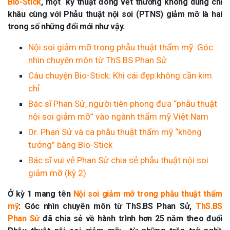
Bio-Stick
, một kỹ thuật đóng vết thương không dùng chỉ
khâu cùng với Phẫu thuật nội soi (PTNS) giảm mỡ là hai
trong số những đổi mới như vậy.
Nội soi giảm mỡ trong phẫu thuật thẩm mỹ: Góc
nhìn chuyên môn từ ThS.BS Phan Sử
Câu chuyện Bio-Stick: Khi cái đẹp không cần kim
chỉ
Bác sĩ Phan Sử, người tiên phong đưa “phẫu thuật
nội soi giảm mỡ” vào ngành thẩm mỹ Việt Nam
Dr. Phan Sử và ca phẫu thuật thẩm mỹ “không
tưởng” bằng Bio-Stick
Bác sĩ vui vẻ Phan Sử chia sẻ phẫu thuật nội soi
giảm mỡ (kỳ 2)
Ở kỳ 1 mang tên
Nội soi giảm mỡ trong phẫu thuật thẩm
mỹ
: Góc nhìn chuyên môn từ ThS.BS Phan Sử,
ThS.BS
Phan Sử
đã chia sẻ về hành trình hơn 25 năm theo đuổi