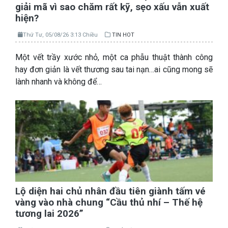
giải mã vì sao chăm rất kỹ, sẹo xấu vẫn xuất
hiện?
Thứ Tư, 05/08/26 3:13 Chiều
TIN HOT
Một vết trầy xước nhỏ, một ca phẫu thuật thành công
hay đơn giản là vết thương sau tai nạn…ai cũng mong sẽ
lành nhanh và không để…
Lộ diện hai chủ nhân đầu tiên giành tấm vé
vàng vào nhà chung “Cầu thủ nhí – Thế hệ
tương lai 2026”