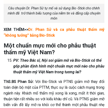
Câu chuyện Dr. Phan Sử tự mổ và sử dụng Bio -Stick cho chính
mình đã trở thành biểu tượng của niềm tin và đẳng cấp chuyên
môn
XEM THÊM>>
Dr. Phan Sử và ca phẫu thuật thẩm mỹ
“không tưởng” bằng Bio-Stick
Một chuẩn mực mới cho phẫu thuật
thẩm mỹ Việt Nam?
PV: Theo Bác sĩ, Nội soi giảm mỡ và Bio-Stick có thể
góp phần định hình một chuẩn mực mới nào cho phẫu
thuật thẩm mỹ Việt Nam trong tương lai?
ThS.BS Phan Sử:
Với Bio-Stick và PTNS giảm mỡ thay đổi
toàn diện bộ mặt của PTTM, thực sự là cuộc cách mạng trong
ngành này. Khách mổ thẩm mỹ xong là xong, mất ít thời gian,
thuận tiện rất nhiều so với kiểu khâu chĩ cũ. Và PTNS giảm mỡ
biến vấn đề lấy mỡ ra khỏi cơ thể thành một phẫu thuật nhẹ