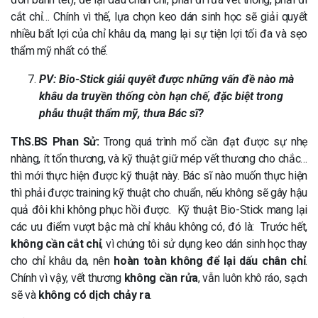
cắt chỉ… Chính vì thế, lựa chọn keo dán sinh học sẽ giải quyết
nhiều bất lợi của chỉ khâu da, mang lại sự tiện lợi tối đa và sẹo
thẩm mỹ nhất có thể.
PV: Bio-Stick giải quyết được những vấn đề nào mà
khâu da truyền thống còn hạn chế, đặc biệt trong
phẫu thuật thẩm mỹ, thưa Bác sĩ?
ThS.BS Phan Sử:
Trong quá trình mổ cần đạt được sự nhẹ
nhàng, ít tổn thương, và kỹ thuật giữ mép vết thương cho chắc…
thì mới thực hiện được kỹ thuật này. Bác sĩ nào muốn thực hiện
thì phải được training kỹ thuật cho chuẩn, nếu không sẽ gây hậu
quả đôi khi không phục hồi được. Kỹ thuật Bio-Stick mang lại
các ưu điểm vượt bậc mà chỉ khâu không có, đó là: Trước hết,
không cần cắt chỉ
, vì chúng tôi sử dụng keo dán sinh học thay
cho chỉ khâu da, nên
hoàn toàn không để lại dấu chân chỉ
.
Chính vì vậy, vết thương
không cần rửa
, vẫn luôn khô ráo, sạch
sẽ và
không có dịch chảy ra
.