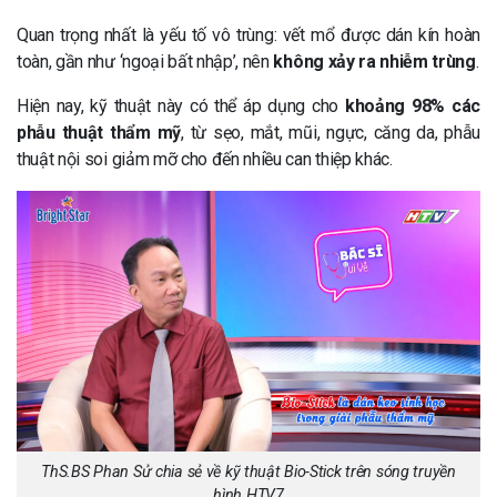
Quan trọng nhất là yếu tố vô trùng: vết mổ được dán kín hoàn
toàn, gần như ‘ngoại bất nhập’, nên
không xảy ra nhiễm trùng
.
Hiện nay, kỹ thuật này có thể áp dụng cho
khoảng 98% các
phẫu thuật thẩm mỹ
, từ sẹo, mắt, mũi, ngực, căng da, phẫu
thuật nội soi giảm mỡ cho đến nhiều can thiệp khác.
ThS.BS Phan Sử chia sẻ về kỹ thuật Bio-Stick trên sóng truyền
hình HTV7