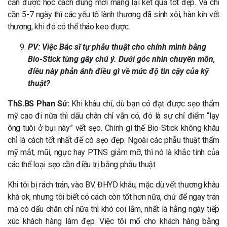
cần được học cách đúng mới mang lại kết quả tốt đẹp. Và chỉ
cần 5-7 ngày thì các yếu tố lành thương đã sinh xôi, hàn kín vết
thương, khi đó có thể tháo keo được.
PV: Việc Bác sĩ tự phẫu thuật cho chính mình bằng
Bio-Stick từng gây chú ý. Dưới góc nhìn chuyên môn,
điều này phản ánh điều gì về mức độ tin cậy của kỹ
thuật?
ThS.BS Phan Sử:
Khi khâu chỉ, dù bạn có đạt được sẹo thẩm
mỹ cao đi nữa thì dấu chân chỉ vẫn có, đó là sự chỉ điểm “lạy
ông tuôi ở bụi này” vết sẹo. Chính gì thế Bio-Stick không khâu
chỉ là cách tốt nhất để có sẹo đẹp. Ngoài các phẫu thuật thẩm
mỹ mắt, mũi, ngực hay PTNS giảm mỡ, thì nó là khắc tinh của
các thể loại sẹo cần điều trị bằng phẫu thuật
Khi tôi bị rách trán, vào BV. ĐHYD khâu, mặc dù vết thương khâu
khá ok, nhưng tôi biết có cách còn tốt hơn nữa, chứ để ngay trán
mà có dấu chân chỉ nữa thì khó coi lắm, nhất là hằng ngày tiếp
xúc khách hàng làm đẹp. Việc tôi mổ cho khách hàng bằng