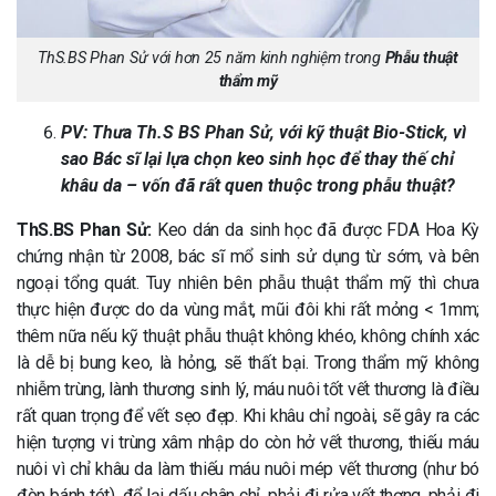
ThS.BS Phan Sử với hơn 25 năm kinh nghiệm trong
Phẫu thuật
thẩm mỹ
PV: Thưa Th.S BS Phan Sử, với kỹ thuật Bio-Stick, vì
sao Bác sĩ lại lựa chọn keo sinh học để thay thế chỉ
khâu da – vốn đã rất quen thuộc trong phẫu thuật?
ThS.BS Phan Sử:
Keo dán da sinh học đã được FDA Hoa Kỳ
chứng nhận từ 2008, bác sĩ mổ sinh sử dụng từ sớm, và bên
ngoại tổng quát. Tuy nhiên bên phẫu thuật thẩm mỹ thì chưa
thực hiện được do da vùng mắt, mũi đôi khi rất mỏng < 1mm;
thêm nữa nếu kỹ thuật phẫu thuật không khéo, không chính xác
là dễ bị bung keo, là hỏng, sẽ thất bại. Trong thẩm mỹ không
nhiễm trùng, lành thương sinh lý, máu nuôi tốt vết thương là điều
rất quan trọng để vết sẹo đẹp. Khi khâu chỉ ngoài, sẽ gây ra các
hiện tượng vi trùng xâm nhập do còn hở vết thương, thiếu máu
nuôi vì chỉ khâu da làm thiếu máu nuôi mép vết thương (như bó
đòn bánh tét), để lại dấu chân chỉ, phải đi rửa vết thơng, phải đi