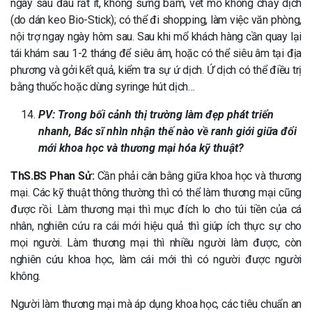
ngày sau đau rất ít, không sưng bầm, vết mổ không chảy dịch
(do dán keo Bio-Stick); có thể đi shopping, làm việc văn phòng,
nội trợ ngay ngày hôm sau. Sau khi mổ khách hàng cần quay lại
tái khám sau 1-2 tháng để siêu âm, hoặc có thể siêu âm tại địa
phương và gởi kết quả, kiểm tra sự ứ dịch. Ứ dịch có thể điều trị
bằng thuốc hoặc dùng syringe hút dịch…
PV: Trong bối cảnh thị trường làm đẹp phát triển
nhanh, Bác sĩ nhìn nhận thế nào về ranh giới giữa đổi
mới khoa học và thương mại hóa kỹ thuật?
ThS.BS Phan Sử:
Cần phải cân bằng giữa khoa học và thương
mại. Các kỹ thuật thông thường thì có thể làm thương mại cũng
được rồi. Làm thương mại thì mục đích lo cho túi tiền của cá
nhân, nghiên cứu ra cái mới hiệu quả thì giúp ích thực sự cho
mọi người. Làm thương mại thì nhiều người làm được, còn
nghiên cứu khoa học, làm cái mới thì có người được người
không.
Người làm thương mại mà áp dụng khoa học, các tiêu chuẩn an