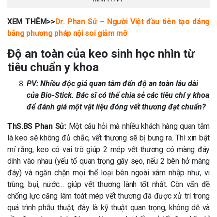
XEM THÊM>>
Dr. Phan Sử – Người Việt đầu tiên tạo dáng
bằng phương pháp nội soi giảm mỡ
Độ an toàn của keo sinh học nhìn từ
tiêu chuẩn y khoa
PV: Nhiều độc giả quan tâm đến độ an toàn lâu dài
của Bio-Stick. Bác sĩ có thể chia sẻ các tiêu chí y khoa
để đánh giá một vật liệu đóng vết thương đạt chuẩn?
ThS.BS Phan Sử:
Một câu hỏi mà nhiều khách hàng quan tâm
là keo sẽ không đủ chắc, vết thương sẽ bị bung ra. Thì xin bật
mí rằng, keo có vai trò giúp 2 mép vết thương có màng đáy
dính vào nhau (yếu tố quan trọng gây sẹo, nếu 2 bên hở màng
đáy) và ngăn chặn mọi thể loại bên ngoài xâm nhập như, vi
trùng, bụi, nước… giúp vết thương lành tốt nhất. Còn vấn đề
chống lực căng làm toát mép vết thương đã được xử trí trong
quá trình phẫu thuật, đây là kỹ thuật quan trọng, không dễ và