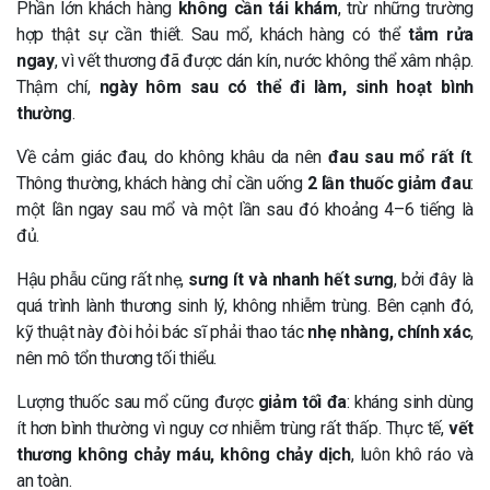
Phần lớn khách hàng
không cần tái khám
, trừ những trường
hợp thật sự cần thiết. Sau mổ, khách hàng có thể
tắm rửa
ngay
, vì vết thương đã được dán kín, nước không thể xâm nhập.
Thậm chí,
ngày hôm sau có thể đi làm, sinh hoạt bình
thường
.
Về cảm giác đau, do không khâu da nên
đau sau mổ rất ít
.
Thông thường, khách hàng chỉ cần uống
2 lần thuốc giảm đau
:
một lần ngay sau mổ và một lần sau đó khoảng 4–6 tiếng là
đủ.
Hậu phẫu cũng rất nhẹ,
sưng ít và nhanh hết sưng
, bởi đây là
quá trình lành thương sinh lý, không nhiễm trùng. Bên cạnh đó,
kỹ thuật này đòi hỏi bác sĩ phải thao tác
nhẹ nhàng, chính xác
,
nên mô tổn thương tối thiểu.
Lượng thuốc sau mổ cũng được
giảm tối đa
: kháng sinh dùng
ít hơn bình thường vì nguy cơ nhiễm trùng rất thấp. Thực tế,
vết
thương không chảy máu, không chảy dịch
, luôn khô ráo và
an toàn.