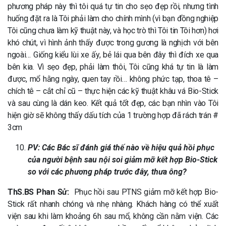
phương pháp này thì tôi quá tự tin cho sẹo đẹp rồi, nhưng tình
huống đặt ra là Tôi phải làm cho chính mình (vì bạn đồng nghiệp
Tôi cũng chưa làm kỹ thuật này, và học trò thì Tôi tin Tôi hơn) hơi
khó chút, vì hình ảnh thấy được trong gương là nghịch với bên
ngoài… Giống kiểu lùi xe ấy, bẻ lái qua bên đây thì đích xe qua
bên kia. Vì sẹo đẹp, phải làm thôi, Tôi cũng khá tự tin là làm
được, mổ hằng ngày, quen tay rồi… không phức tạp, thoa tê –
chích tê – cắt chỉ cũ – thực hiện các kỹ thuật khâu vá Bio-Stick
và sau cùng là dán keo. Kết quả tốt đẹp, các bạn nhìn vào Tôi
hiện giờ sẽ không thấy dấu tích của 1 trường hợp đã rách trán #
3cm
PV: Các Bác sĩ đánh giá thế nào về hiệu quả hồi phục
của người bệnh sau nội soi giảm mỡ kết hợp Bio-Stick
so với các phương pháp trước đây, thưa ông?
ThS.BS Phan Sử:
Phục hồi sau PTNS giảm mỡ kết hợp Bio-
Stick rất nhanh chóng và nhẹ nhàng. Khách hàng có thể xuất
viện sau khi làm khoảng 6h sau mổ, không cần nằm viện. Các