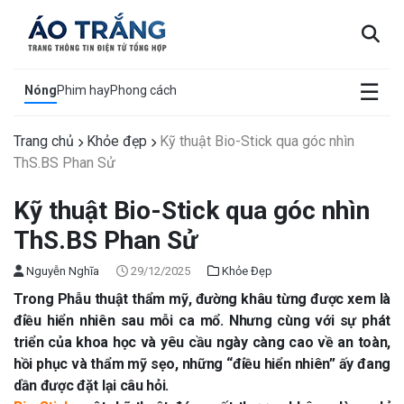
×
☰
Nóng
Phim hay
Phong cách
Trang chủ
Khỏe đẹp
Kỹ thuật Bio-Stick qua góc nhìn
ThS.BS Phan Sử
Kỹ thuật Bio-Stick qua góc nhìn
ThS.BS Phan Sử
Nguyễn Nghĩa
29/12/2025
Khỏe Đẹp
Trong Phẫu thuật thẩm mỹ, đường khâu từng được xem là
điều hiển nhiên sau mỗi ca mổ. Nhưng cùng với sự phát
triển của khoa học và yêu cầu ngày càng cao về an toàn,
hồi phục và thẩm mỹ sẹo, những “điều hiển nhiên” ấy đang
dần được đặt lại câu hỏi.