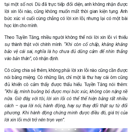
tại một số nơi. Dù đã trực tiếp đối diện, anh không nhận được
lời xin lỗi nào, cũng không muốn mất thời gian kiện tụng. Anh
bức xúc vì cuối cùng chẳng có lời xin lỗi, nhưng lại có một bài
học lớn cho mình.
Theo Tuyền Tăng, nhiều người không thể nói lời xin lỗi vì thiếu
sự thành thật với chính mình.
“Khi còn cố chấp, khăng khăng
bảo vệ cái sai, nghĩa là họ chưa đủ dũng cảm để nhìn thẳng
vào bản thân”,
cô nhận định.
Cô cũng chia sẻ thêm, không phải lời xin lỗi nào cũng cần được
nói bằng miệng. Có những lần, chỉ một lá thư hay cái ôm cũng
đủ khiến cô cảm thấy được thấu hiểu.
Tuyền Tăng nói thêm:
“Khi ấy, mình buông bỏ được mọi bức xúc, không còn nặng nề
nữa. Giờ đây, với tôi, lời xin lỗi có thể thể hiện bằng rất nhiều
cách – qua lời nói, hành động, hay sự thay đổi thật sự từ đối
phương. Khi hành động chứng minh được điều đó, giá trị của
lời xin lỗi mới trở nên trọn vẹn”.