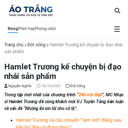
×
☰
Nóng
Phim hay
Phong cách
Trang chủ
Đời sống
Hamlet Trương kể chuyện bị đạo nhái
sản phẩm
Hamlet Trương kể chuyện bị đạo
nhái sản phẩm
Nguyễn Nghĩa
16/10/2025
Đời Sống
Trong tập mới nhất của chương trình “
24h nói thật
”, MC Nhạc
sĩ Hamlet Trương đã cùng khách mời VJ Tuyền Tăng bàn luận
về vấn đề “
Những lời xin lỗi cho có lệ”.
Hamlet Trương và câu chuyện “tâm linh” đằng sau
bản hit “Bậu ơi đừng khóc”