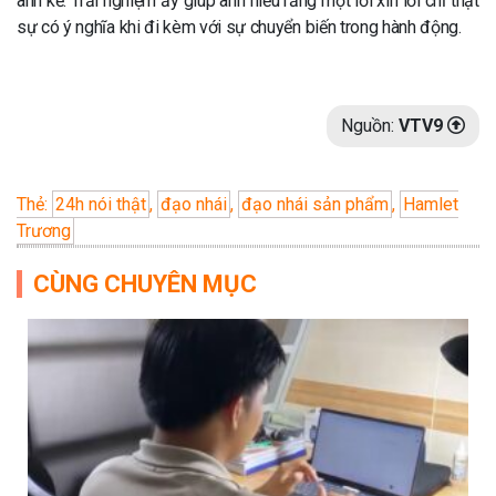
anh kể. Trải nghiệm ấy giúp anh hiểu rằng một lời xin lỗi chỉ thật
sự có ý nghĩa khi đi kèm với sự chuyển biến trong hành động.
Nguồn:
VTV9
Thẻ:
24h nói thật
,
đạo nhái
,
đạo nhái sản phẩm
,
Hamlet
Trương
CÙNG CHUYÊN MỤC