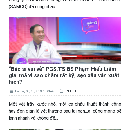
(SAMCO) đã cùng nhau…
“Bác sĩ vui vẻ” PGS.TS.BS Phạm Hiếu Liêm
giải mã vì sao chăm rất kỹ, sẹo xấu vẫn xuất
hiện?
Thứ Tư, 05/08/26 3:13 Chiều
TIN HOT
Một vết trầy xước nhỏ, một ca phẫu thuật thành công
hay đơn giản là vết thương sau tai nạn…ai cũng mong sẽ
lành nhanh và không để…