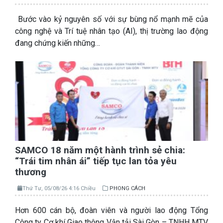
Bước vào kỷ nguyên số với sự bùng nổ mạnh mẽ của
công nghệ và Trí tuệ nhân tạo (AI), thị trường lao động
đang chứng kiến những…
SAMCO 18 năm một hành trình sẻ chia:
“Trái tim nhân ái” tiếp tục lan tỏa yêu
thương
Thứ Tư, 05/08/26 4:16 Chiều
PHONG CÁCH
Hơn 600 cán bộ, đoàn viên và người lao động Tổng
Công ty Cơ khí Giao thông Vận tải Sài Gòn – TNHH MTV