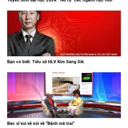
Tuyển sinh đại học 2024: “Nở rộ” các ngành học mới
Bạn có biết: Tiểu sử HLV Kim Sang Sik
Bác sĩ vui vẻ nói về “Bệnh mê trai”