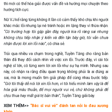
thì mới có thể hóa giải được vấn đề và hướng mọi chuyện theo
hướng tích cực.
Nữ VJ kể rằng từng không ít lần cô cảm thấy khó chịu khi người
khác mắc lỗi nhưng lại né tránh hoặc im lặng thay vì thừa nhận.
“Có trường hợp tôi gặp gần đây, người kia rõ ràng sai nhưng
không chịu tiếp nhận ý kiến và đến tận bây giờ, tôi vẫn chưa
nhận được lời xin lỗi nào”
, cô chia sẻ.
Trải qua nhiều va chạm trong nghề, Tuyền Tăng cho rằng bản
thân đã thay đổi cách nhìn về việc xin lỗi. Trước đây, vì cái tôi
nghệ sĩ lớn, cô từng xem lời xin lỗi như sự hạ mình. Nhưng sau
này, cô nhận ra rằng điều quan trọng không phải là ai đúng ai
sai, mà là mong muốn tìm giải pháp để cùng nhau bước tiếp.
“
Giờ tôi thấy dễ nói lời xin lỗi hơn, vì tôi hiểu mình làm vậy là để
hóa giải mâu thuẫn, để mọi người vui vẻ, chứ không phải để
chịu thua hay mất giá trị bản thân”,
Tuyền Tăng giãi bày.
XEM THÊM>>
“Bác sĩ vui vẻ” đánh tan nỗi lo đau xương
khớp