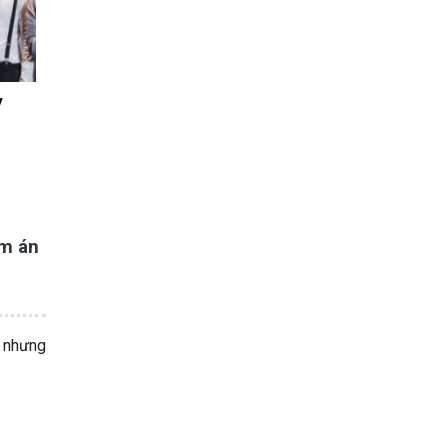
y
ảm án
, nhưng