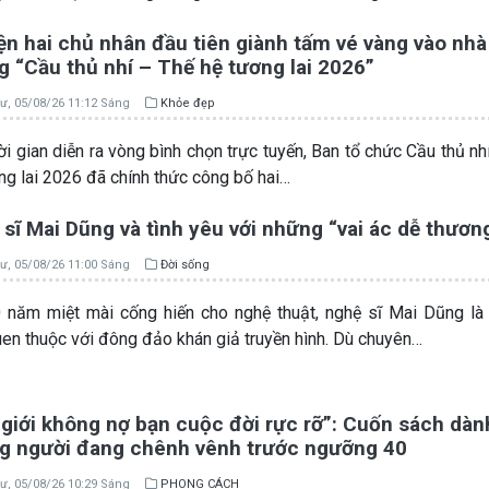
ện hai chủ nhân đầu tiên giành tấm vé vàng vào nhà
 “Cầu thủ nhí – Thế hệ tương lai 2026”
ư, 05/08/26 11:12 Sáng
Khỏe đẹp
ời gian diễn ra vòng bình chọn trực tuyến, Ban tổ chức Cầu thủ nh
ng lai 2026 đã chính thức công bố hai…
sĩ Mai Dũng và tình yêu với những “vai ác dễ thươn
ư, 05/08/26 11:00 Sáng
Đời sống
 năm miệt mài cống hiến cho nghệ thuật, nghệ sĩ Mai Dũng l
en thuộc với đông đảo khán giả truyền hình. Dù chuyên…
giới không nợ bạn cuộc đời rực rỡ”: Cuốn sách dàn
g người đang chênh vênh trước ngưỡng 40
ư, 05/08/26 10:29 Sáng
PHONG CÁCH