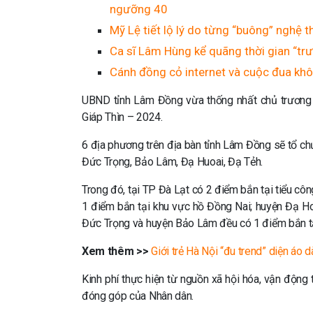
ngưỡng 40
Mỹ Lệ tiết lộ lý do từng “buông” nghệ 
Ca sĩ Lâm Hùng kể quãng thời gian “trư
Cánh đồng cỏ internet và cuộc đua kh
UBND tỉnh Lâm Đồng vừa thống nhất chủ trương
Giáp Thìn – 2024.
6 địa phương trên địa bàn tỉnh Lâm Đồng sẽ tổ c
Đức Trọng, Bảo Lâm, Đạ Huoai, Đạ Tẻh.
Trong đó, tại TP Đà Lạt có 2 điểm bắn tại tiểu c
1 điểm bắn tại khu vực hồ Đồng Nai; huyện Đạ H
Đức Trọng và huyện Bảo Lâm đều có 1 điểm bắn tạ
Xem thêm >>
Giới trẻ Hà Nội “đu trend” diện áo 
Kinh phí thực hiện từ nguồn xã hội hóa, vận độn
đóng góp của Nhân dân.