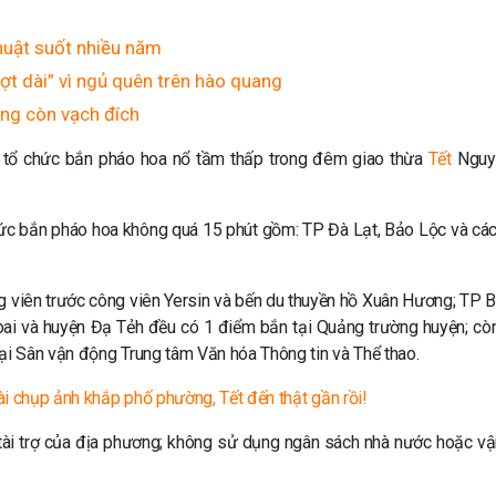
thuật suốt nhiều năm
ợt dài” vì ngủ quên trên hào quang
ông còn vạch đích
 tổ chức bắn pháo hoa nổ tầm thấp trong đêm giao thừa
Tết
Nguy
hức bắn pháo hoa không quá 15 phút gồm: TP Đà Lạt, Bảo Lộc và các
ông viên trước công viên Yersin và bến du thuyền hồ Xuân Hương; TP 
oai và huyện Đạ Tẻh đều có 1 điểm bắn tại Quảng trường huyện; cò
i Sân vận động Trung tâm Văn hóa Thông tin và Thể thao.
dài chụp ảnh khắp phố phường, Tết đến thật gần rồi!
g tài trợ của địa phương; không sử dụng ngân sách nhà nước hoặc v