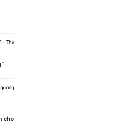
í – Thế
g”
à gương
h cho