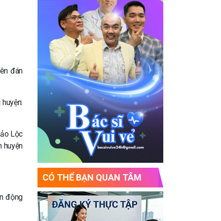
ên đán
 huyện:
Bảo Lộc
n huyện
CÓ THỂ BẠN QUAN TÂM
ận động