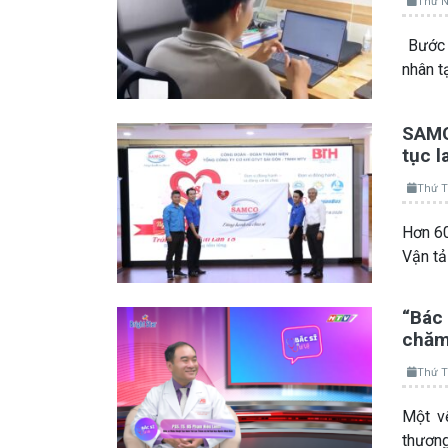
Thứ N
Bước 
nhân t
SAMCO
tục l
Thứ T
Hơn 60
Vận t
“Bác 
chăm 
Thứ T
Một vế
thương