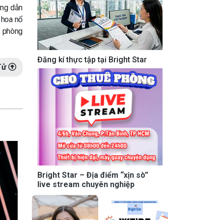
ớng dẫn
 hoa nổ
, phòng
Đăng kí thực tập tại Bright Star
Tử
Bright Star – Địa điểm “xịn sò”
live stream chuyên nghiệp