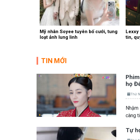
Mỹ nhân Soyee tuyên bố cưới, tung
Lexxy 
loạt ảnh lung linh
tin, q
TIN MỚI
Phim 
họ Đ
Thứ N
Nhậm A
càng t
Tự họ