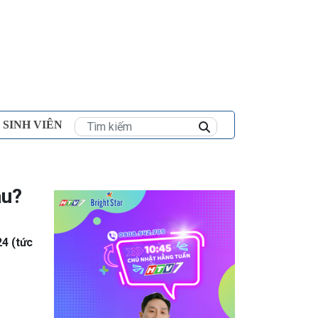
×
 SINH VIÊN
âu?
24 (tức