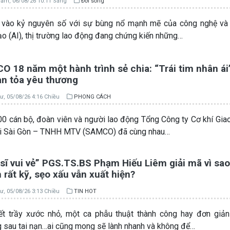
ăm, 06/08/26 10:11 Sáng
Đời sống
vào kỷ nguyên số với sự bùng nổ mạnh mẽ của công nghệ và T
ạo (AI), thị trường lao động đang chứng kiến những…
 18 năm một hành trình sẻ chia: “Trái tim nhân ái”
an tỏa yêu thương
ư, 05/08/26 4:16 Chiều
PHONG CÁCH
0 cán bộ, đoàn viên và người lao động Tổng Công ty Cơ khí Gia
ải Sài Gòn – TNHH MTV (SAMCO) đã cùng nhau…
sĩ vui vẻ” PGS.TS.BS Phạm Hiếu Liêm giải mã vì sao
rất kỹ, sẹo xấu vẫn xuất hiện?
ư, 05/08/26 3:13 Chiều
TIN HOT
t trầy xước nhỏ, một ca phẫu thuật thành công hay đơn giản
 sau tai nạn…ai cũng mong sẽ lành nhanh và không để…