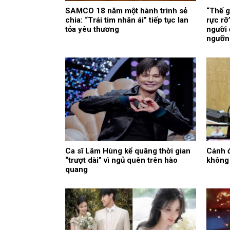
SAMCO 18 năm một hành trình sẻ
“Thế g
chia: “Trái tim nhân ái” tiếp tục lan
rực rỡ
tỏa yêu thương
người
ngưỡn
Ca sĩ Lâm Hùng kể quãng thời gian
Cánh đ
“trượt dài” vì ngủ quên trên hào
không
quang