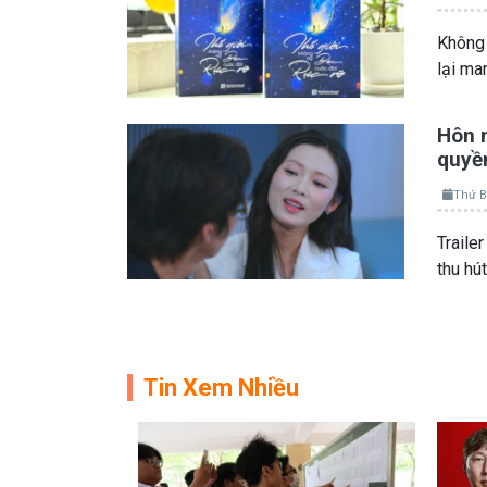
Không 
lại ma
Hôn 
quyền
Thứ B
Traile
thu hú
Tin Xem Nhiều