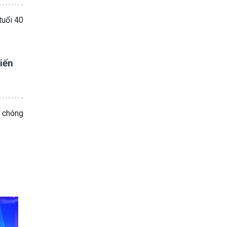
tuổi 40
iến
h chóng