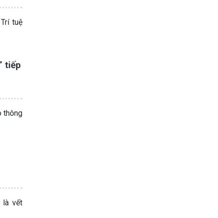
rí tuệ
 tiếp
o thông
 là vết