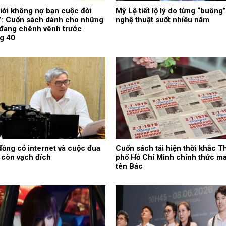
iới không nợ bạn cuộc đời
Mỹ Lệ tiết lộ lý do từng “buông”
”: Cuốn sách dành cho những
nghệ thuật suốt nhiều năm
 đang chênh vênh trước
g 40
ồng cỏ internet và cuộc đua
Cuốn sách tái hiện thời khắc T
 còn vạch đích
phố Hồ Chí Minh chính thức m
tên Bác