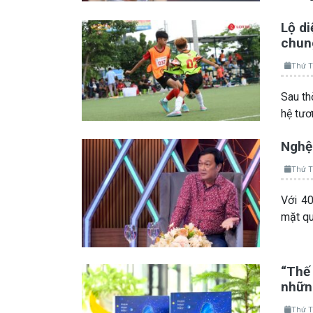
Lộ di
chung
Thứ T
Sau th
hệ tươ
Nghệ 
Thứ T
Với 40
mặt qu
“Thế 
nhữn
Thứ T