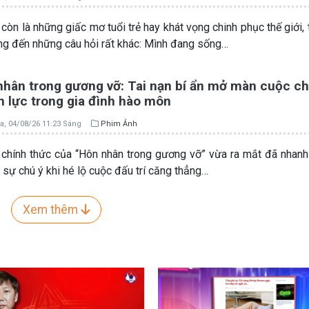
còn là những giấc mơ tuổi trẻ hay khát vọng chinh phục thế giới, 
ng đến những câu hỏi rất khác: Mình đang sống…
nhân trong gương vỡ: Tai nạn bí ẩn mở màn cuộc ch
 lực trong gia đình hào môn
a, 04/08/26 11:23 Sáng
Phim Ảnh
r chính thức của “Hôn nhân trong gương vỡ” vừa ra mắt đã nhan
t sự chú ý khi hé lộ cuộc đấu trí căng thẳng…
Xem thêm