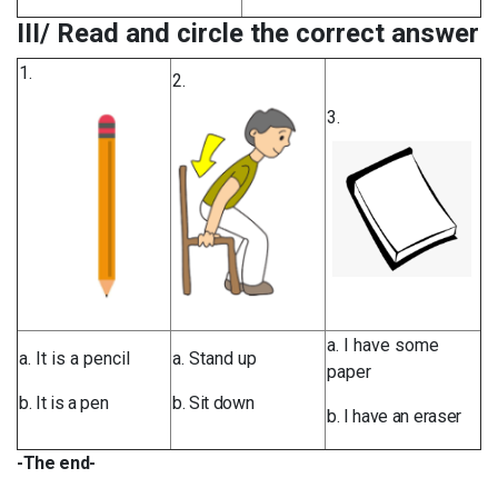
III/ Read and circle the correct answer
1.
2.
3.
a. I have some
a. It is a pencil
a. Stand up
paper
b. It is a pen
b. Sit down
b. I have an eraser
-The end-