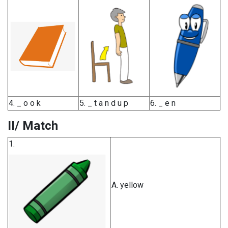
4. _ o o k
5. _ t a n d u p
6. _ e n
II/ Match
1.
A. yellow