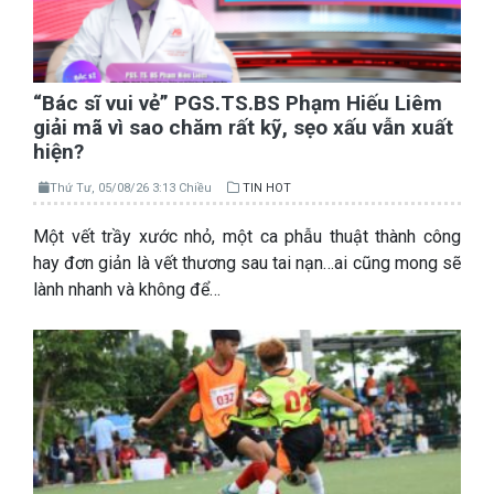
“Bác sĩ vui vẻ” PGS.TS.BS Phạm Hiếu Liêm
giải mã vì sao chăm rất kỹ, sẹo xấu vẫn xuất
hiện?
Thứ Tư, 05/08/26 3:13 Chiều
TIN HOT
Một vết trầy xước nhỏ, một ca phẫu thuật thành công
hay đơn giản là vết thương sau tai nạn…ai cũng mong sẽ
lành nhanh và không để…