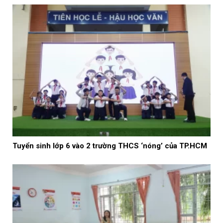
Tuyển sinh lớp 6 vào 2 trường THCS ‘nóng’ của TP.HCM