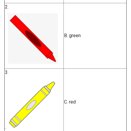
2.
B. green
3.
C. red