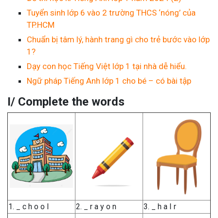
Tuyển sinh lớp 6 vào 2 trường THCS ‘nóng’ của
TP.HCM
Chuẩn bị tâm lý, hành trang gì cho trẻ bước vào lớp
1?
Dạy con học Tiếng Việt lớp 1 tại nhà dễ hiểu.
Ngữ pháp Tiếng Anh lớp 1 cho bé – có bài tập
I/ Complete the words
1. _ c h o o l
2. _ r a y o n
3. _ h a I r