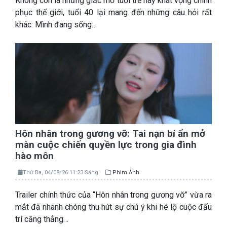
Không còn là những giấc mơ tuổi trẻ hay khát vọng chinh
phục thế giới, tuổi 40 lại mang đến những câu hỏi rất
khác: Mình đang sống…
Hôn nhân trong gương vỡ: Tai nạn bí ẩn mở
màn cuộc chiến quyền lực trong gia đình
hào môn
Thứ Ba, 04/08/26 11:23 Sáng
Phim Ảnh
Trailer chính thức của “Hôn nhân trong gương vỡ” vừa ra
mắt đã nhanh chóng thu hút sự chú ý khi hé lộ cuộc đấu
trí căng thẳng…