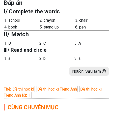
Đáp án
I/ Complete the words
1. school
2. crayon
3. chair
4. book
5. stand up
6. pen
II/ Match
1. B
2. C
3. A
III/ Read and circle
1. a
2. b
3. a
Nguồn:
Sưu tầm
Thẻ:
Đề thi học kì
,
Đề thi học kì Tiếng Anh
,
Đề thi học kì
Tiếng Anh lớp 1
CÙNG CHUYÊN MỤC